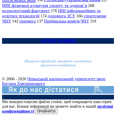
ННІ фізичної культури спорту та здоров’я
208
психологічний факультет
ННІ інформаційних та
176
освітніх технологій
допомога ЗСУ
спортсмени
174
166
ЧНУ
перемога
142
137
Приймальна комісія ЧНУ
119
АРХІВ НОВИН
© 2006 - 2026
Черкаський національний університет імені
Богдана Хмельницького
Ми використовуємо файли cookie, щоб покращити наш сервіс
для вас. Більше інформації ви можете знайти в нашій
політиці
конфіденційності
ПРИЙНЯТИ