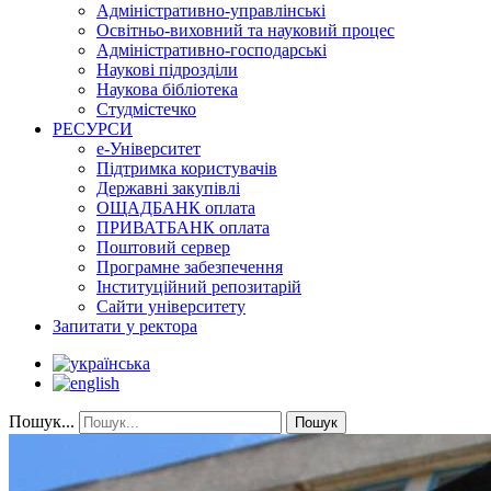
Адміністративно-управлінські
Освітньо-виховний та науковий процес
Адміністративно-господарські
Наукові підрозділи
Наукова бібліотека
Студмістечко
РЕСУРСИ
е-Університет
Підтримка користувачів
Державні закупівлі
ОЩАДБАНК оплата
ПРИВАТБАНК оплата
Поштовий сервер
Програмне забезпечення
Інституційний репозитарій
Сайти університету
Запитати у ректора
Пошук...
Пошук