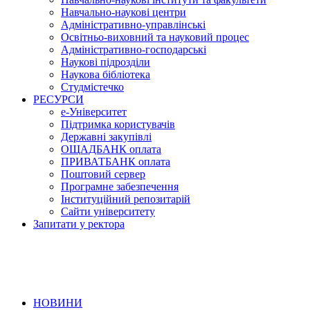
Навчально-наукові центри
Адміністративно-управлінські
Освітньо-виховний та науковий процес
Адміністративно-господарські
Наукові підрозділи
Наукова бібліотека
Студмістечко
РЕСУРСИ
е-Університет
Підтримка користувачів
Державні закупівлі
ОЩАДБАНК оплата
ПРИВАТБАНК оплата
Поштовий сервер
Програмне забезпечення
Інституційний репозитарій
Сайти університету
Запитати у ректора
НОВИНИ