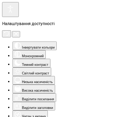
Налаштування доступності
Інвертувати кольори
Монохромний
Темний контраст
Світлий контраст
Низька насиченість
Висока насиченість
Виділити посилання
Виділити заголовки
Читач з екрана