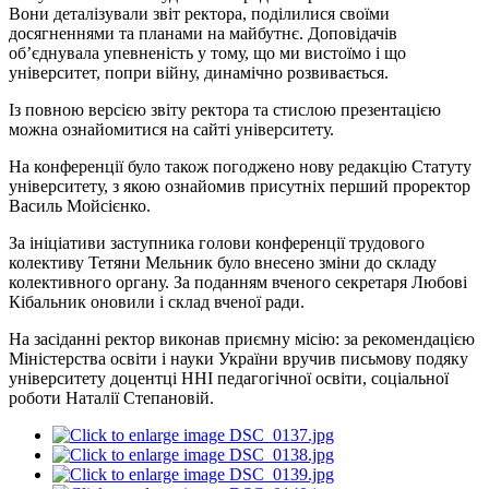
Вони деталізували звіт ректора, поділилися своїми
досягненнями та планами на майбутнє. Доповідачів
об’єднувала упевненість у тому, що ми вистоїмо і що
університет, попри війну, динамічно розвивається.
Із повною версією звіту ректора та стислою презентацією
можна ознайомитися на сайті університету.
На конференції було також погоджено нову редакцію Статуту
університету, з якою ознайомив присутніх перший проректор
Василь Мойсієнко.
За ініціативи заступника голови конференції трудового
колективу Тетяни Мельник було внесено зміни до складу
колективного органу. За поданням вченого секретаря Любові
Кібальник оновили і склад вченої ради.
На засіданні ректор виконав приємну місію: за рекомендацією
Міністерства освіти і науки України вручив письмову подяку
університету доцентці ННІ педагогічної освіти, соціальної
роботи Наталії Степановій.