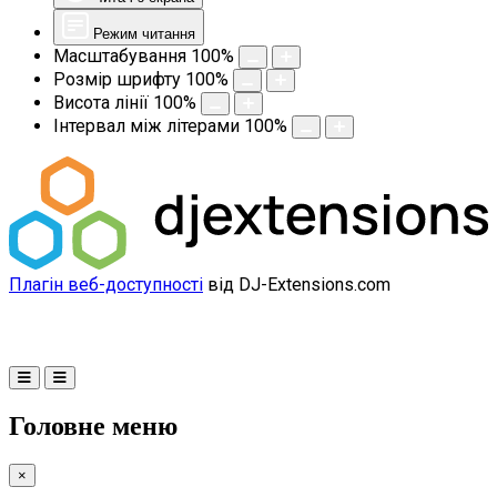
Режим читання
Масштабування
100
%
Розмір шрифту
100
%
Висота лінії
100
%
Інтервал між літерами
100
%
Плагін веб-доступності
від DJ-Extensions.com
Головне меню
×