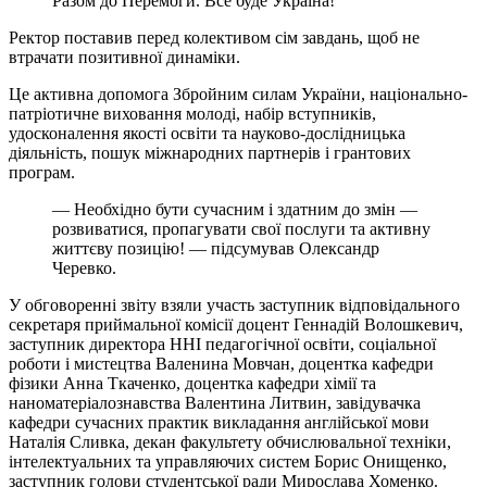
Разом до Перемоги. Все буде Україна!
Ректор поставив перед колективом сім завдань, щоб не
втрачати позитивної динаміки.
Це активна допомога Збройним силам України, національно-
патріотичне виховання молоді, набір вступників,
удосконалення якості освіти та науково-дослідницька
діяльність, пошук міжнародних партнерів і грантових
програм.
— Необхідно бути сучасним і здатним до змін —
розвиватися, пропагувати свої послуги та активну
життєву позицію! — підсумував Олександр
Черевко.
У обговоренні звіту взяли участь заступник відповідального
секретаря приймальної комісії доцент Геннадій Волошкевич,
заступник директора ННІ педагогічної освіти, соціальної
роботи і мистецтва Валенина Мовчан, доцентка кафедри
фізики Анна Ткаченко, доцентка кафедри хімії та
наноматеріалознавства Валентина Литвин, завідувачка
кафедри сучасних практик викладання англійської мови
Наталія Сливка, декан факультету обчислювальної техніки,
інтелектуальних та управляючих систем Борис Онищенко,
заступник голови студентської ради Мирослава Хоменко.