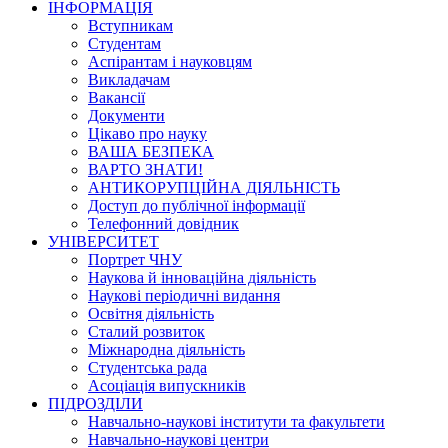
ІНФОРМАЦІЯ
Вступникам
Студентам
Аспірантам і науковцям
Викладачам
Вакансії
Документи
Цікаво про науку
ВАША БЕЗПЕКА
ВАРТО ЗНАТИ!
АНТИКОРУПЦІЙНА ДІЯЛЬНІСТЬ
Доступ до публічної інформації
Телефонний довідник
УНІВЕРСИТЕТ
Портрет ЧНУ
Наукова й інноваційна діяльність
Наукові періодичні видання
Освітня діяльність
Сталий розвиток
Міжнародна діяльність
Студентська рада
Асоціація випускників
ПІДРОЗДІЛИ
Навчально-наукові інститути та факультети
Навчально-наукові центри