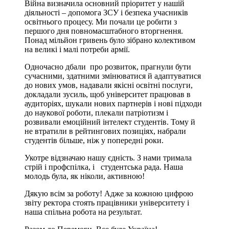
Війна визначила основний пріоритет у нашій
діяльності – допомога ЗСУ і безпека учасників
освітнього процесу. Ми почали це робити з
першого дня повномасштабного вторгнення.
Понад мільйон гривень було зібрано колективом
на великі і малі потреби армії.
Одночасно дбали про розвиток, прагнули бути
сучасними, здатними змінюватися й адаптуватися
до нових умов, надавали якісні освітні послуги,
докладали зусиль, щоб університет працював в
аудиторіях, шукали нових партнерів і нові підходи
до наукової роботи, плекали патріотизм і
розвивали емоційний інтелект студентів. Тому й
не втратили в рейтингових позиціях, набрали
студентів більше, ніж у попередні роки.
Укотре відзначаю нашу єдність. З нами тримала
стрій і профспілка, і студентська рада. Наша
молодь була, як ніколи, активною!
Дякую всім за роботу! Адже за кожною цифрою
звіту ректора стоять працівники університету і
наша спільна робота на результат.