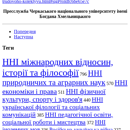
trudovoho-kolektyvu.html#sigProIdfc6be65e7c
Пресслужба Черкаського національного університету імені
Богдана Хмельницького
Попередня
Наступна
Теги
ННІ міжнародних відносин,
історії та філософії
ННІ
796
природничих та аграрних наук
ННІ
570
економіки і права
ННІ фізичної
511
культури, спорту і здоров'я
ННІ
440
української філології та соціальних
комунікацій
ННІ педагогічної освіти,
385
соціальної роботи і мистецтва
ННІ
372
іноземних мов
Російсько-українська війна
336
227