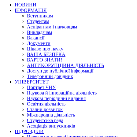
НОВИНИ
ІНФОРМАЦІЯ
Вступникам
Студентам
Аспірантам і науковцям
Викладачам
Вакансії
Документи
Цікаво про науку
ВАША БЕЗПЕКА
ВАРТО ЗНАТИ!
АНТИКОРУПЦІЙНА ДІЯЛЬНІСТЬ
Доступ до публічної інформації
Телефонний довідник
УНІВЕРСИТЕТ
Портрет ЧНУ
Наукова й інноваційна діяльність
Наукові періодичні видання
Освітня діяльність
Сталий розвиток
Міжнародна діяльність
Студентська рада
Асоціація випускників
ПІДРОЗДІЛИ
Навчально-наукові інститути та факультети