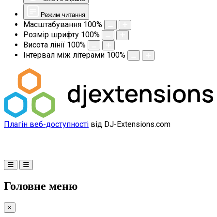
Режим читання
Масштабування
100
%
Розмір шрифту
100
%
Висота лінії
100
%
Інтервал між літерами
100
%
Плагін веб-доступності
від DJ-Extensions.com
Головне меню
×