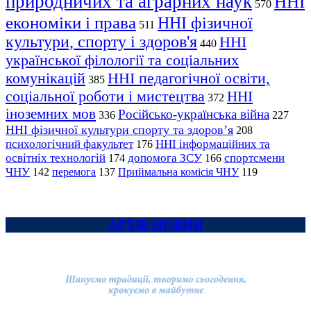
природничих та аграрних наук
ННІ
570
економіки і права
ННІ фізичної
511
культури, спорту і здоров'я
ННІ
440
української філології та соціальних
комунікацій
ННІ педагогічної освіти,
385
соціальної роботи і мистецтва
ННІ
372
іноземних мов
Російсько-українська війна
336
227
ННІ фізичної культури спорту та здоров’я
208
психологічний факультет
ННІ інформаційних та
176
освітніх технологій
допомога ЗСУ
спортсмени
174
166
ЧНУ
перемога
142
137
Приймальна комісія ЧНУ
119
АРХІВ НОВИН