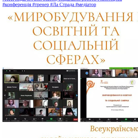
#конференція
#тренер
#Ла Страда
#медіатор