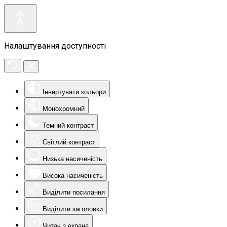
Налаштування доступності
Інвертувати кольори
Монохромний
Темний контраст
Світлий контраст
Низька насиченість
Висока насиченість
Виділити посилання
Виділити заголовки
Читач з екрана