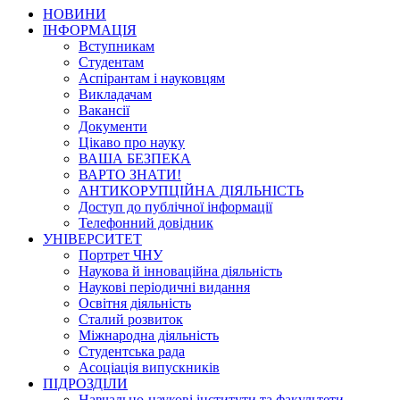
НОВИНИ
ІНФОРМАЦІЯ
Вступникам
Студентам
Аспірантам і науковцям
Викладачам
Вакансії
Документи
Цікаво про науку
ВАША БЕЗПЕКА
ВАРТО ЗНАТИ!
АНТИКОРУПЦІЙНА ДІЯЛЬНІСТЬ
Доступ до публічної інформації
Телефонний довідник
УНІВЕРСИТЕТ
Портрет ЧНУ
Наукова й інноваційна діяльність
Наукові періодичні видання
Освітня діяльність
Сталий розвиток
Міжнародна діяльність
Студентська рада
Асоціація випускників
ПІДРОЗДІЛИ
Навчально-наукові інститути та факультети