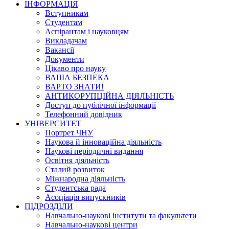
ІНФОРМАЦІЯ
Вступникам
Студентам
Аспірантам і науковцям
Викладачам
Вакансії
Документи
Цікаво про науку
ВАША БЕЗПЕКА
ВАРТО ЗНАТИ!
АНТИКОРУПЦІЙНА ДІЯЛЬНІСТЬ
Доступ до публічної інформації
Телефонний довідник
УНІВЕРСИТЕТ
Портрет ЧНУ
Наукова й інноваційна діяльність
Наукові періодичні видання
Освітня діяльність
Сталий розвиток
Міжнародна діяльність
Студентська рада
Асоціація випускників
ПІДРОЗДІЛИ
Навчально-наукові інститути та факультети
Навчально-наукові центри