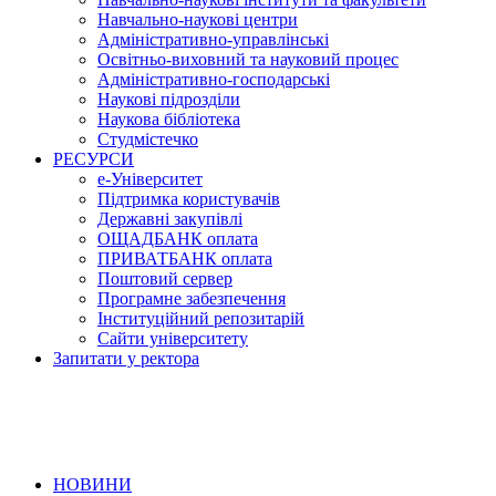
Навчально-наукові центри
Адміністративно-управлінські
Освітньо-виховний та науковий процес
Адміністративно-господарські
Наукові підрозділи
Наукова бібліотека
Студмістечко
РЕСУРСИ
е-Університет
Підтримка користувачів
Державні закупівлі
ОЩАДБАНК оплата
ПРИВАТБАНК оплата
Поштовий сервер
Програмне забезпечення
Інституційний репозитарій
Сайти університету
Запитати у ректора
НОВИНИ