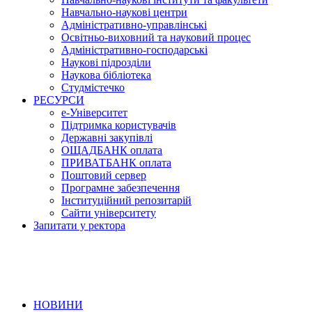
Навчально-наукові центри
Адміністративно-управлінські
Освітньо-виховний та науковий процес
Адміністративно-господарські
Наукові підрозділи
Наукова бібліотека
Студмістечко
РЕСУРСИ
е-Університет
Підтримка користувачів
Державні закупівлі
ОЩАДБАНК оплата
ПРИВАТБАНК оплата
Поштовий сервер
Програмне забезпечення
Інституційний репозитарій
Сайти університету
Запитати у ректора
НОВИНИ