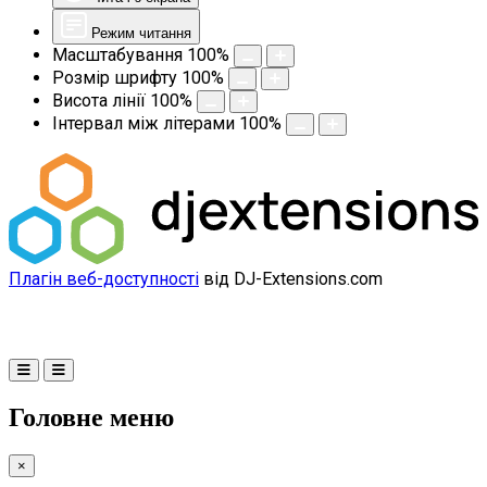
Режим читання
Масштабування
100
%
Розмір шрифту
100
%
Висота лінії
100
%
Інтервал між літерами
100
%
Плагін веб-доступності
від DJ-Extensions.com
Головне меню
×