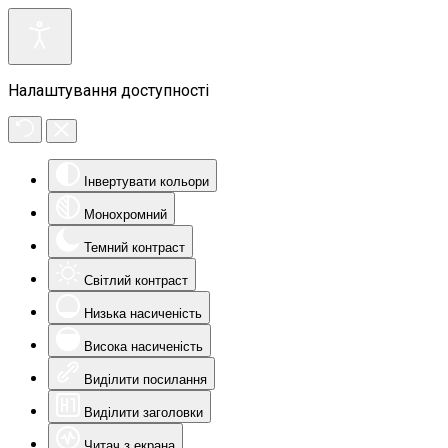
Налаштування доступності
Інвертувати кольори
Монохромний
Темний контраст
Світлий контраст
Низька насиченість
Висока насиченість
Виділити посилання
Виділити заголовки
Читач з екрана