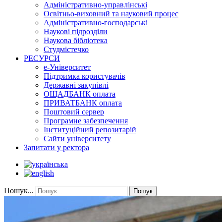
Адміністративно-управлінські
Освітньо-виховний та науковий процес
Адміністративно-господарські
Наукові підрозділи
Наукова бібліотека
Студмістечко
РЕСУРСИ
е-Університет
Підтримка користувачів
Державні закупівлі
ОЩАДБАНК оплата
ПРИВАТБАНК оплата
Поштовий сервер
Програмне забезпечення
Інституційний репозитарій
Сайти університету
Запитати у ректора
Пошук...
Пошук