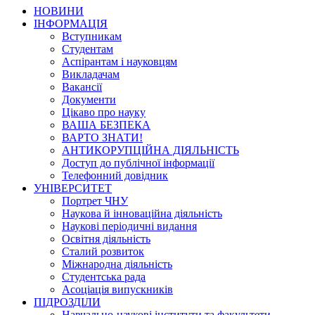
НОВИНИ
ІНФОРМАЦІЯ
Вступникам
Студентам
Аспірантам і науковцям
Викладачам
Вакансії
Документи
Цікаво про науку
ВАША БЕЗПЕКА
ВАРТО ЗНАТИ!
АНТИКОРУПЦІЙНА ДІЯЛЬНІСТЬ
Доступ до публічної інформації
Телефонний довідник
УНІВЕРСИТЕТ
Портрет ЧНУ
Наукова й інноваційна діяльність
Наукові періодичні видання
Освітня діяльність
Сталий розвиток
Міжнародна діяльність
Студентська рада
Асоціація випускників
ПІДРОЗДІЛИ
Навчально-наукові інститути та факультети