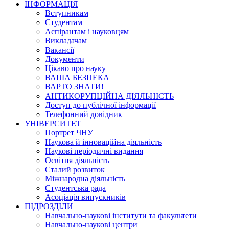
ІНФОРМАЦІЯ
Вступникам
Студентам
Аспірантам і науковцям
Викладачам
Вакансії
Документи
Цікаво про науку
ВАША БЕЗПЕКА
ВАРТО ЗНАТИ!
АНТИКОРУПЦІЙНА ДІЯЛЬНІСТЬ
Доступ до публічної інформації
Телефонний довідник
УНІВЕРСИТЕТ
Портрет ЧНУ
Наукова й інноваційна діяльність
Наукові періодичні видання
Освітня діяльність
Сталий розвиток
Міжнародна діяльність
Студентська рада
Асоціація випускників
ПІДРОЗДІЛИ
Навчально-наукові інститути та факультети
Навчально-наукові центри