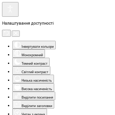
Налаштування доступності
Інвертувати кольори
Монохромний
Темний контраст
Світлий контраст
Низька насиченість
Висока насиченість
Виділити посилання
Виділити заголовки
Читач з екрана