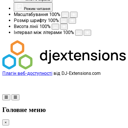
Режим читання
Масштабування
100
%
Розмір шрифту
100
%
Висота лінії
100
%
Інтервал між літерами
100
%
Плагін веб-доступності
від DJ-Extensions.com
Головне меню
×