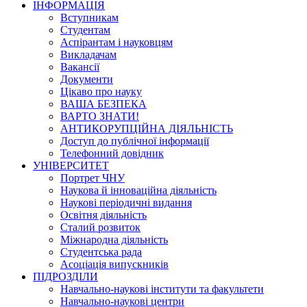
ІНФОРМАЦІЯ
Вступникам
Студентам
Аспірантам і науковцям
Викладачам
Вакансії
Документи
Цікаво про науку
ВАША БЕЗПЕКА
ВАРТО ЗНАТИ!
АНТИКОРУПЦІЙНА ДІЯЛЬНІСТЬ
Доступ до публічної інформації
Телефонний довідник
УНІВЕРСИТЕТ
Портрет ЧНУ
Наукова й інноваційна діяльність
Наукові періодичні видання
Освітня діяльність
Сталий розвиток
Міжнародна діяльність
Студентська рада
Асоціація випускників
ПІДРОЗДІЛИ
Навчально-наукові інститути та факультети
Навчально-наукові центри