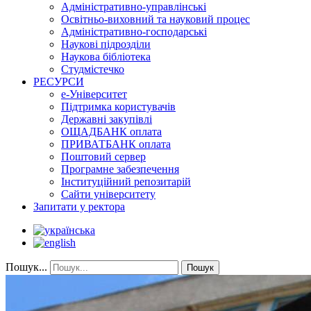
Адміністративно-управлінські
Освітньо-виховний та науковий процес
Адміністративно-господарські
Наукові підрозділи
Наукова бібліотека
Студмістечко
РЕСУРСИ
е-Університет
Підтримка користувачів
Державні закупівлі
ОЩАДБАНК оплата
ПРИВАТБАНК оплата
Поштовий сервер
Програмне забезпечення
Інституційний репозитарій
Сайти університету
Запитати у ректора
Пошук...
Пошук