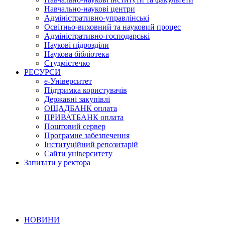
Навчально-наукові центри
Адміністративно-управлінські
Освітньо-виховний та науковий процес
Адміністративно-господарські
Наукові підрозділи
Наукова бібліотека
Студмістечко
РЕСУРСИ
е-Університет
Підтримка користувачів
Державні закупівлі
ОЩАДБАНК оплата
ПРИВАТБАНК оплата
Поштовий сервер
Програмне забезпечення
Інституційний репозитарій
Сайти університету
Запитати у ректора
НОВИНИ