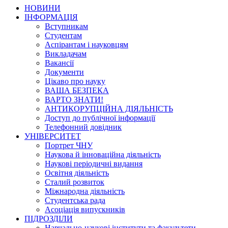
НОВИНИ
ІНФОРМАЦІЯ
Вступникам
Студентам
Аспірантам і науковцям
Викладачам
Вакансії
Документи
Цікаво про науку
ВАША БЕЗПЕКА
ВАРТО ЗНАТИ!
АНТИКОРУПЦІЙНА ДІЯЛЬНІСТЬ
Доступ до публічної інформації
Телефонний довідник
УНІВЕРСИТЕТ
Портрет ЧНУ
Наукова й інноваційна діяльність
Наукові періодичні видання
Освітня діяльність
Сталий розвиток
Міжнародна діяльність
Студентська рада
Асоціація випускників
ПІДРОЗДІЛИ
Навчально-наукові інститути та факультети