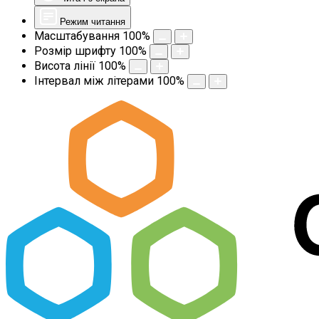
Режим читання
Масштабування
100
%
Розмір шрифту
100
%
Висота лінії
100
%
Інтервал між літерами
100
%