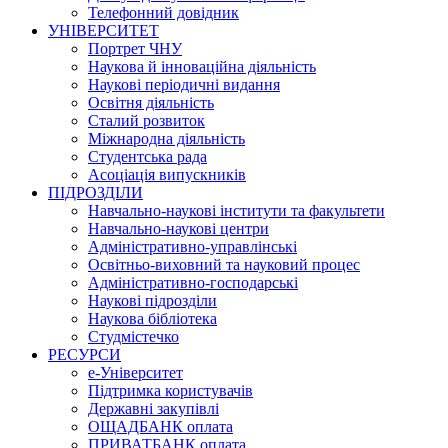
Телефонний довідник
УНІВЕРСИТЕТ
Портрет ЧНУ
Наукова й інноваційна діяльність
Наукові періодичні видання
Освітня діяльність
Сталий розвиток
Міжнародна діяльність
Студентська рада
Асоціація випускників
ПІДРОЗДІЛИ
Навчально-наукові інститути та факультети
Навчально-наукові центри
Адміністративно-управлінські
Освітньо-виховний та науковий процес
Адміністративно-господарські
Наукові підрозділи
Наукова бібліотека
Студмістечко
РЕСУРСИ
е-Університет
Підтримка користувачів
Державні закупівлі
ОЩАДБАНК оплата
ПРИВАТБАНК оплата