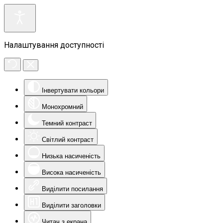
Налаштування доступності
Інвертувати кольори
Монохромний
Темний контраст
Світлий контраст
Низька насиченість
Висока насиченість
Виділити посилання
Виділити заголовки
Читач з екрана