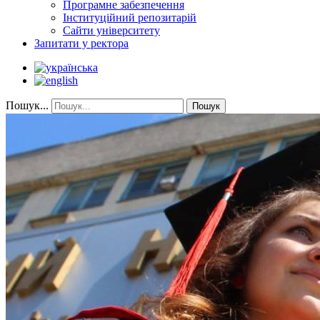
Програмне забезпечення
Інституційний репозитарій
Сайти університету
Запитати у ректора
Пошук...
Пошук