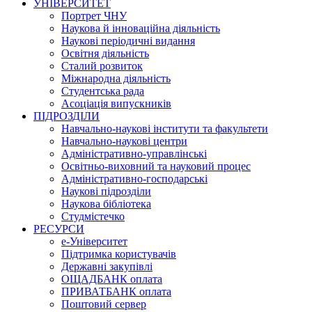
УНІВЕРСИТЕТ
Портрет ЧНУ
Наукова й інноваційна діяльність
Наукові періодичні видання
Освітня діяльність
Сталий розвиток
Міжнародна діяльність
Студентська рада
Асоціація випускників
ПІДРОЗДІЛИ
Навчально-наукові інститути та факультети
Навчально-наукові центри
Адміністративно-управлінські
Освітньо-виховний та науковий процес
Адміністративно-господарські
Наукові підрозділи
Наукова бібліотека
Студмістечко
РЕСУРСИ
е-Університет
Підтримка користувачів
Державні закупівлі
ОЩАДБАНК оплата
ПРИВАТБАНК оплата
Поштовий сервер