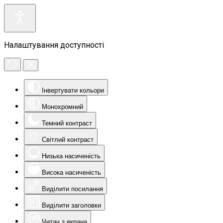
Налаштування доступності
Інвертувати кольори
Монохромний
Темний контраст
Світлий контраст
Низька насиченість
Висока насиченість
Виділити посилання
Виділити заголовки
Читач з екрана