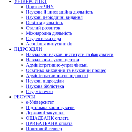
УНІВЕРСИТЕТ
Портрет ЧНУ
Наукова й інноваційна діяльність
Наукові періодичні видання
Освітня діяльність
Сталий розвиток
Міжнародна діяльність
Студентська рада
Асоціація випускників
ПІДРОЗДІЛИ
Навчально-наукові інститути та факультети
Навчально-наукові центри
Адміністративно-управлінські
Освітньо-виховний та науковий процес
Адміністративно-господарські
Наукові підрозділи
Наукова бібліотека
Студмістечко
РЕСУРСИ
е-Університет
Підтримка користувачів
Державні закупівлі
ОЩАДБАНК оплата
ПРИВАТБАНК оплата
Поштовий сервер