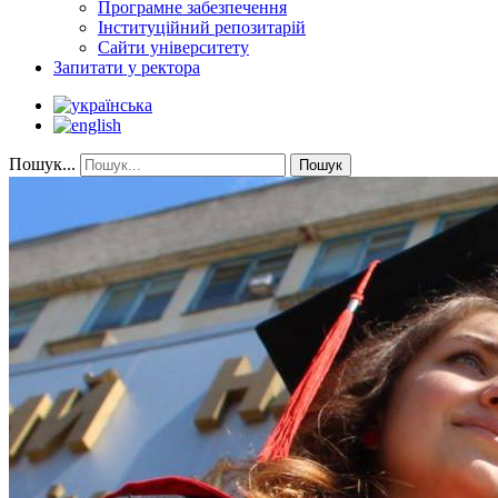
Програмне забезпечення
Інституційний репозитарій
Сайти університету
Запитати у ректора
Пошук...
Пошук