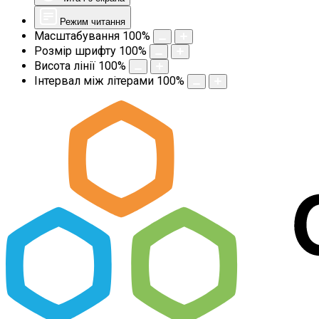
Режим читання
Масштабування
100
%
Розмір шрифту
100
%
Висота лінії
100
%
Інтервал між літерами
100
%