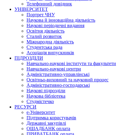
Телефонний довідник
УНІВЕРСИТЕТ
Портрет ЧНУ
Наукова й інноваційна діяльність
Наукові періодичні видання
Освітня діяльність
Сталий розвиток
Міжнародна діяльність
Студентська рада
Асоціація випускників
ПІДРОЗДІЛИ
Навчально-наукові інститути та факультети
Навчально-наукові центри
Адміністративно-управлінські
Освітньо-виховний та науковий процес
Адміністративно-господарські
Наукові підрозділи
Наукова бібліотека
Студмістечко
РЕСУРСИ
е-Університет
Підтримка користувачів
Державні закупівлі
ОЩАДБАНК оплата
ПРИВАТБАНК оплата