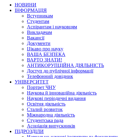
НОВИНИ
ІНФОРМАЦІЯ
Вступникам
Студентам
Аспірантам і науковцям
Викладачам
Вакансії
Документи
Цікаво про науку
ВАША БЕЗПЕКА
ВАРТО ЗНАТИ!
АНТИКОРУПЦІЙНА ДІЯЛЬНІСТЬ
Доступ до публічної інформації
Телефонний довідник
УНІВЕРСИТЕТ
Портрет ЧНУ
Наукова й інноваційна діяльність
Наукові періодичні видання
Освітня діяльність
Сталий розвиток
Міжнародна діяльність
Студентська рада
Асоціація випускників
ПІДРОЗДІЛИ
Навчально-наукові інститути та факультети