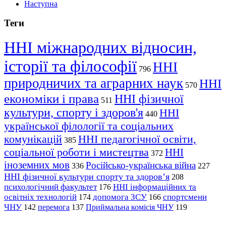
Наступна
Теги
ННІ міжнародних відносин,
історії та філософії
ННІ
796
природничих та аграрних наук
ННІ
570
економіки і права
ННІ фізичної
511
культури, спорту і здоров'я
ННІ
440
української філології та соціальних
комунікацій
ННІ педагогічної освіти,
385
соціальної роботи і мистецтва
ННІ
372
іноземних мов
Російсько-українська війна
336
227
ННІ фізичної культури спорту та здоров’я
208
психологічний факультет
ННІ інформаційних та
176
освітніх технологій
допомога ЗСУ
спортсмени
174
166
ЧНУ
перемога
142
137
Приймальна комісія ЧНУ
119