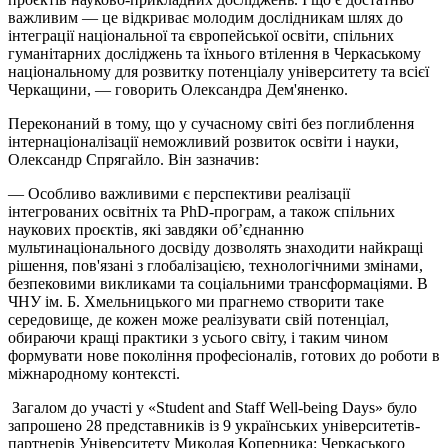
важливим — це відкриває молодим дослідникам шлях до
інтеграції національної та європейської освіти, спільних
гуманітарних досліджень та їхнього втілення в Черкаському
національному для розвитку потенціалу університету та всієї
Черкащини, — говорить Олександра Дем'яненко.
Переконаний в тому, що у сучасному світі без поглиблення
інтернаціоналізації неможливий розвиток освіти і науки,
Олександр Спрягайло. Він зазначив:
— Особливо важливими є перспективи реалізації
інтегрованих освітніх та PhD-програм, а також спільних
наукових проєктів, які завдяки об’єднанню
мультинаціонального досвіду дозволять знаходити найкращі
рішення, пов'язані з глобалізацією, технологічними змінами,
безпековими викликами та соціальними трансформаціями. В
ЧНУ ім. Б. Хмельницького ми прагнемо створити таке
середовище, де кожен може реалізувати свій потенціал,
обираючи кращі практики з усього світу, і таким чином
формувати нове покоління професіоналів, готових до роботи в
міжнародному контексті.
Загалом до участі у «Student and Staff Well-being Days» було
запрошено 28 представників із 9 українських університетів-
партнерів Університету Миколая Коперника: Черкаського