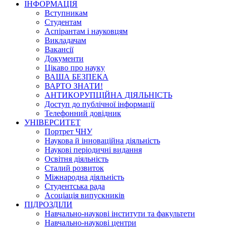
ІНФОРМАЦІЯ
Вступникам
Студентам
Аспірантам і науковцям
Викладачам
Вакансії
Документи
Цікаво про науку
ВАША БЕЗПЕКА
ВАРТО ЗНАТИ!
АНТИКОРУПЦІЙНА ДІЯЛЬНІСТЬ
Доступ до публічної інформації
Телефонний довідник
УНІВЕРСИТЕТ
Портрет ЧНУ
Наукова й інноваційна діяльність
Наукові періодичні видання
Освітня діяльність
Сталий розвиток
Міжнародна діяльність
Студентська рада
Асоціація випускників
ПІДРОЗДІЛИ
Навчально-наукові інститути та факультети
Навчально-наукові центри