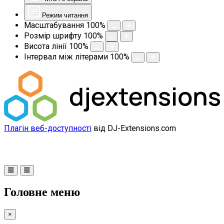
Режим читання
Масштабування
100
%
Розмір шрифту
100
%
Висота лінії
100
%
Інтервал між літерами
100
%
Плагін веб-доступності
від DJ-Extensions.com
Головне меню
×