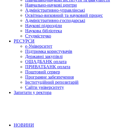
Навчально-наукові центри
Адміністративно-управлінські
Освітньо-виховний та науковий процес
Адміністративно-господарські
Наукові підрозділи
Наукова бібліотека
Студмістечко
РЕСУРСИ
е-Університет
Підтримка користувачів
Державні закупівлі
ОЩАДБАНК оплата
ПРИВАТБАНК оплата
Поштовий сервер
Програмне забезпечення
Інституційний репозитарій
Сайти університету
Запитати у ректора
НОВИНИ