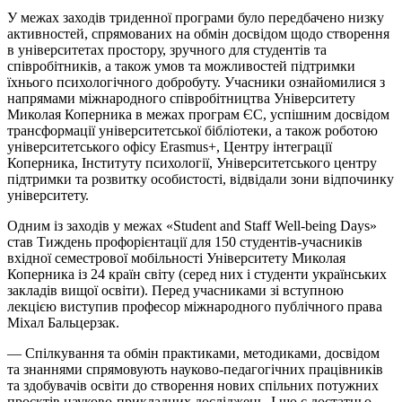
У межах заходів триденної програми було передбачено низку
активностей, спрямованих на обмін досвідом щодо створення
в університетах простору, зручного для студентів та
співробітників, а також умов та можливостей підтримки
їхнього психологічного добробуту. Учасники ознайомилися з
напрямами міжнародного співробітництва Університету
Миколая Коперника в межах програм ЄС, успішним досвідом
трансформації університетської бібліотеки, а також роботою
університетського офісу Erasmus+, Центру інтеграції
Коперника, Інституту психології, Університетського центру
підтримки та розвитку особистості, відвідали зони відпочинку
університету.
Одним із заходів у межах «Student and Staff Well-being Days»
став Тиждень профорієнтації для 150 студентів-учасників
вхідної семестрової мобільності Університету Миколая
Коперника із 24 країн світу (серед них і студенти українських
закладів вищої освіти). Перед учасниками зі вступною
лекцією виступив професор міжнародного публічного права
Міхал Бальцерзак.
— Спілкування та обмін практиками, методиками, досвідом
та знаннями спрямовують науково-педагогічних працівників
та здобувачів освіти до створення нових спільних потужних
проєктів науково-прикладних досліджень. І що є достатньо