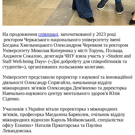
На продовження
співпраці
, започаткованої у 2023 році
ректором Черкаського національного університету імені
Богдана Хмельницького Олександром Черевком та ректором
Університету Миколая Коперника у місті Торунь, Польща,
Анджеєм Сокалою, делегація ЧНУ взяла участь у «Student and
Staff Well-being Days» («Дні добробуту для співробітників та
студентів»), організованих польськими колегами.
Університет представили проректор з наукової та інноваційної
діяльності Олександр Спрягайло, начальниця відділу
міжнародних зв'язків Олександра Дем'яненко та директорка
Навчально-наукового центру ментального здоров'я Юлія
Сіденко.
Учасників з України вітали проректорка з міжнародних
зв'язків, професорка Магдалена Барвіолек, очільник відділу
міжнародних відносин Кароль Мойковський, спеціалістки
офісу Erasmus+ Наталія Пржитарська та Пауліна
Левандовська.