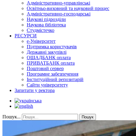
Адміністративно-управлінські
Освітньо-виховний та науковий процес
Адміністративно-господарські
Наукові підрозділи
Наукова бібліотека
Студмістечко
РЕСУРСИ
е-Університет
Підтримка користувачів
Державні закупівлі
ОЩАДБАНК оплата
ПРИВАТБАНК оплата
Поштовий сервер
Програмне забезпечення
Інституційний репозитарій
Сайти університету
Запитати у ректора
Пошук...
Пошук