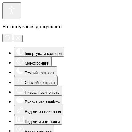
Налаштування доступності
Інвертувати кольори
Монохромний
Темний контраст
Світлий контраст
Низька насиченість
Висока насиченість
Виділити посилання
Виділити заголовки
Читач з екрана