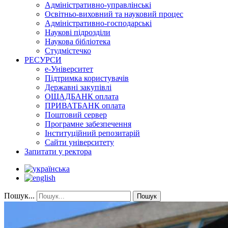
Адміністративно-управлінські
Освітньо-виховний та науковий процес
Адміністративно-господарські
Наукові підрозділи
Наукова бібліотека
Студмістечко
РЕСУРСИ
е-Університет
Підтримка користувачів
Державні закупівлі
ОЩАДБАНК оплата
ПРИВАТБАНК оплата
Поштовий сервер
Програмне забезпечення
Інституційний репозитарій
Сайти університету
Запитати у ректора
Пошук...
Пошук