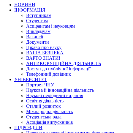
НОВИНИ
ІНФОРМАЦІЯ
Вступникам
Студентам
Аспірантам і науковцям
Викладачам
Вакансії
Документи
Цікаво про науку
ВАША БЕЗПЕКА
ВАРТО ЗНАТИ!
АНТИКОРУПЦІЙНА ДІЯЛЬНІСТЬ
Доступ до публічної інформації
Телефонний довідник
УНІВЕРСИТЕТ
Портрет ЧНУ
Наукова й інноваційна діяльність
Наукові періодичні видання
Освітня діяльність
Сталий розвиток
Міжнародна діяльність
Студентська рада
Асоціація випускників
ПІДРОЗДІЛИ
Навчально-наукові інститути та факультети