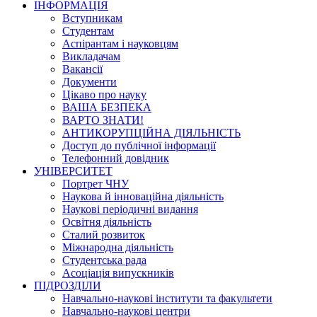
ІНФОРМАЦІЯ
Вступникам
Студентам
Аспірантам і науковцям
Викладачам
Вакансії
Документи
Цікаво про науку
ВАША БЕЗПЕКА
ВАРТО ЗНАТИ!
АНТИКОРУПЦІЙНА ДІЯЛЬНІСТЬ
Доступ до публічної інформації
Телефонний довідник
УНІВЕРСИТЕТ
Портрет ЧНУ
Наукова й інноваційна діяльність
Наукові періодичні видання
Освітня діяльність
Сталий розвиток
Міжнародна діяльність
Студентська рада
Асоціація випускників
ПІДРОЗДІЛИ
Навчально-наукові інститути та факультети
Навчально-наукові центри