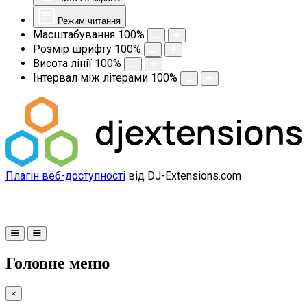
Режим читання
Масштабування
100
%
Розмір шрифту
100
%
Висота лінії
100
%
Інтервал між літерами
100
%
Плагін веб-доступності
від DJ-Extensions.com
Головне меню
×