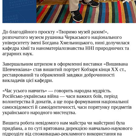
До благодійного проєкту «Творимо музей разом!»,
розпочатого музеєм рушника Черкаського національного
університету імені Богдана Хмельницького, нині долучилася
кафедра хімії та
наноматеріалознавства
ННІ природничих та
аграрних наук.
Завершальним штрихом в оформленні виставки «Вишивана
Шевченкіана» став вишитий портрет Кобзаря кінця XX ст.,
реставрований та обрамлений завдяки доброчинності
викладачів цієї кафедри.
«Час усього навчить» — говорить народна мудрість.
Російсько-українська війна — часи важких боїв, період
волонтерства й
донатів
, а ще пора формування національної
самосвідомості й самоідентичності, часи порятунку предметів
українського народного мистецтва.
Вишита робота невідомого нам майстра чи майстрині була
придбана, а по суті врятована дирекцією навчально-наукового
підрозділу від споживацько-рекламного використання на