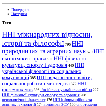
Попередня
Наступна
Теги
ННІ міжнародних відносин,
історії та філософії
ННІ
796
природничих та аграрних наук
ННІ
570
економіки і права
ННІ фізичної
511
культури, спорту і здоров'я
ННІ
440
української філології та соціальних
комунікацій
ННІ педагогічної освіти,
385
соціальної роботи і мистецтва
ННІ
372
іноземних мов
Російсько-українська війна
336
227
ННІ фізичної культури спорту та здоров’я
208
психологічний факультет
ННІ інформаційних та
176
освітніх технологій
допомога ЗСУ
спортсмени
174
166