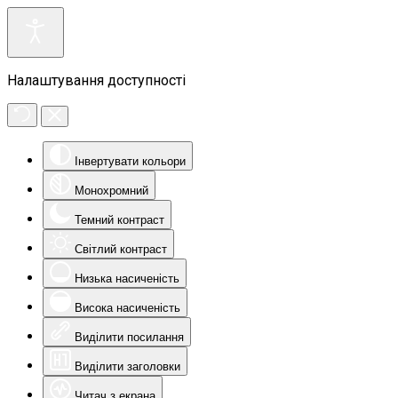
Налаштування доступності
Інвертувати кольори
Монохромний
Темний контраст
Світлий контраст
Низька насиченість
Висока насиченість
Виділити посилання
Виділити заголовки
Читач з екрана