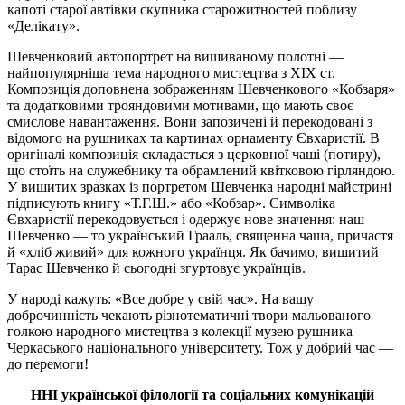
капоті старої автівки скупника старожитностей поблизу
«
Делікату
».
Шевченковий
автопортрет на вишиваному полотні —
найпопулярніша тема народного мистецтва з ХІХ ст.
Композиція доповнена зображенням Шевченкового «Кобзаря»
та додатковими трояндовими мотивами, що мають своє
смислове навантаження. Вони запозичені й перекодовані з
відомого на рушниках та картинах орнаменту Євхаристії. В
оригіналі композиція складається з церковної чаші (потиру),
що стоїть на служебнику та обрамлений квітковою гірляндою.
У вишитих зразках із портретом Шевченка народні майстрині
підписують книгу «Т.Г.Ш.» або «Кобзар». Символіка
Євхаристії перекодовується
і
одержує нове значення: наш
Шевченко — то український Грааль, священна чаша, причастя
й «хліб живий» для кожного українця. Як бачимо, вишитий
Тарас Шевченко й сьогодні згуртовує українців.
У народі кажуть: «Все добре у свій час». На вашу
доброчинність чекають різнотематичні твори мальованого
голкою народного мистецтва з колекції музею рушника
Черкаського національного університету. Тож у добрий час —
до перемоги!
ННІ української філології та соціальних комунікацій