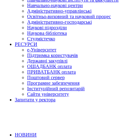
Навчально-наукові центри
Адміністративно-управлінські
Освітньо-виховний та науковий процес
Адміністративно-господарські
Наукові підрозділи
Наукова бібліотека
Студмістечко
РЕСУРСИ
е-Університет
Підтримка користувачів
Державні закупівлі
ОЩАДБАНК оплата
ПРИВАТБАНК оплата
Поштовий сервер
Програмне забезпечення
Інституційний репозитарій
Сайти університету
Запитати у ректора
НОВИНИ