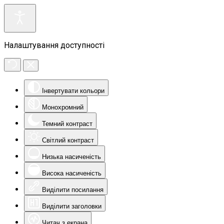
Налаштування доступності
Інвертувати кольори
Монохромний
Темний контраст
Світлий контраст
Низька насиченість
Висока насиченість
Виділити посилання
Виділити заголовки
Читач з екрана