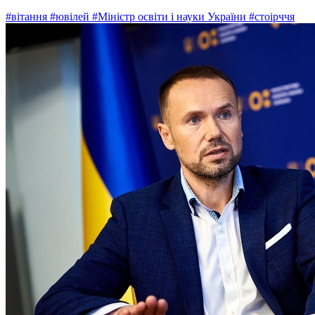
#вітання
#ювілей
#Міністр освіти і науки України
#стоірччя