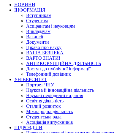
НОВИНИ
ІНФОРМАЦІЯ
Вступникам
Студентам
Аспірантам і науковцям
Викладачам
Вакансії
Документи
Цікаво про науку
ВАША БЕЗПЕКА
ВАРТО ЗНАТИ!
АНТИКОРУПЦІЙНА ДІЯЛЬНІСТЬ
Доступ до публічної інформації
Телефонний довідник
УНІВЕРСИТЕТ
Портрет ЧНУ
Наукова й інноваційна діяльність
Наукові періодичні видання
Освітня діяльність
Сталий розвиток
Міжнародна діяльність
Студентська рада
Асоціація випускників
ПІДРОЗДІЛИ
Навчально-наукові інститути та факультети