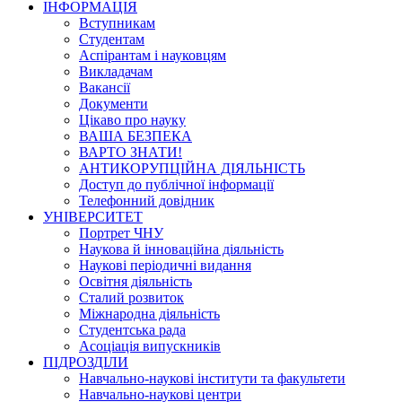
ІНФОРМАЦІЯ
Вступникам
Студентам
Аспірантам і науковцям
Викладачам
Вакансії
Документи
Цікаво про науку
ВАША БЕЗПЕКА
ВАРТО ЗНАТИ!
АНТИКОРУПЦІЙНА ДІЯЛЬНІСТЬ
Доступ до публічної інформації
Телефонний довідник
УНІВЕРСИТЕТ
Портрет ЧНУ
Наукова й інноваційна діяльність
Наукові періодичні видання
Освітня діяльність
Сталий розвиток
Міжнародна діяльність
Студентська рада
Асоціація випускників
ПІДРОЗДІЛИ
Навчально-наукові інститути та факультети
Навчально-наукові центри