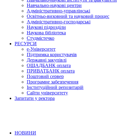
Навчально-наукові центри
Адміністративно-управлінські
Освітньо-виховний та науковий процес
Адміністративно-господарські
Наукові підрозділи
Наукова бібліотека
Студмістечко
РЕСУРСИ
е-Університет
Підтримка користувачів
Державні закупівлі
ОЩАДБАНК оплата
ПРИВАТБАНК оплата
Поштовий сервер
Програмне забезпечення
Інституційний репозитарій
Сайти університету
Запитати у ректора
НОВИНИ