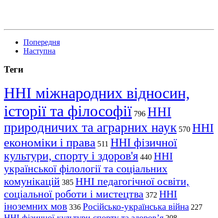
Попередня
Наступна
Теги
ННІ міжнародних відносин,
історії та філософії
ННІ
796
природничих та аграрних наук
ННІ
570
економіки і права
ННІ фізичної
511
культури, спорту і здоров'я
ННІ
440
української філології та соціальних
комунікацій
ННІ педагогічної освіти,
385
соціальної роботи і мистецтва
ННІ
372
іноземних мов
Російсько-українська війна
336
227
ННІ фізичної культури спорту та здоров’я
208