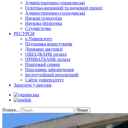
Адміністративно-управлінські
Освітньо-виховний та науковий процес
Адміністративно-господарські
Наукові підрозділи
Наукова бібліотека
Студмістечко
РЕСУРСИ
е-Університет
Підтримка користувачів
Державні закупівлі
ОЩАДБАНК оплата
ПРИВАТБАНК оплата
Поштовий сервер
Програмне забезпечення
Інституційний репозитарій
Сайти університету
Запитати у ректора
Пошук...
Пошук