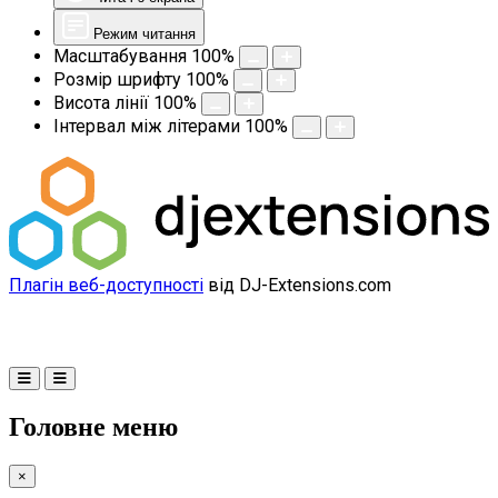
Режим читання
Масштабування
100
%
Розмір шрифту
100
%
Висота лінії
100
%
Інтервал між літерами
100
%
Плагін веб-доступності
від DJ-Extensions.com
Головне меню
×