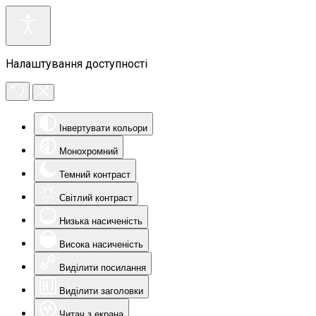
Налаштування доступності
Інвертувати кольори
Монохромний
Темний контраст
Світлий контраст
Низька насиченість
Висока насиченість
Виділити посилання
Виділити заголовки
Читач з екрана