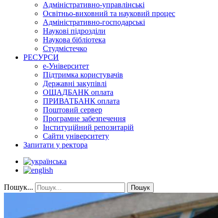
Адміністративно-управлінські
Освітньо-виховний та науковий процес
Адміністративно-господарські
Наукові підрозділи
Наукова бібліотека
Студмістечко
РЕСУРСИ
е-Університет
Підтримка користувачів
Державні закупівлі
ОЩАДБАНК оплата
ПРИВАТБАНК оплата
Поштовий сервер
Програмне забезпечення
Інституційний репозитарій
Сайти університету
Запитати у ректора
Пошук...
Пошук