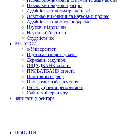
Навчально-наукові центри
Адміністративно-управлінські
Освітньо-виховний та науковий процес
Адміністративно-господарські
Наукові підрозділи
Наукова бібліотека
Студмістечко
РЕСУРСИ
е-Університет
Підтримка користувачів
Державні закупівлі
ОЩАДБАНК оплата
ПРИВАТБАНК оплата
Поштовий сервер
Програмне забезпечення
Інституційний репозитарій
Сайти університету
Запитати у ректора
НОВИНИ