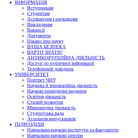
ІНФОРМАЦІЯ
Вступникам
Студентам
Аспірантам і науковцям
Викладачам
Вакансії
Документи
Цікаво про науку
ВАША БЕЗПЕКА
ВАРТО ЗНАТИ!
АНТИКОРУПЦІЙНА ДІЯЛЬНІСТЬ
Доступ до публічної інформації
Телефонний довідник
УНІВЕРСИТЕТ
Портрет ЧНУ
Наукова й інноваційна діяльність
Наукові періодичні видання
Освітня діяльність
Сталий розвиток
Міжнародна діяльність
Студентська рада
Асоціація випускників
ПІДРОЗДІЛИ
Навчально-наукові інститути та факультети
Навчально-наукові центри