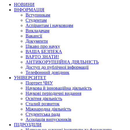
НОВИНИ
ІНФОРМАЦІЯ
Вступникам
Студентам
Аспірантам і науковцям
Викладачам
Вакансії
Документи
Цікаво про науку
ВАША БЕЗПЕКА
ВАРТО ЗНАТИ!
АНТИКОРУПЦІЙНА ДІЯЛЬНІСТЬ
Доступ до публічної інформації
Телефонний довідник
УНІВЕРСИТЕТ
Портрет ЧНУ
Наукова й інноваційна діяльність
Наукові періодичні видання
Освітня діяльність
Сталий розвиток
Міжнародна діяльність
Студентська рада
Асоціація випускників
ПІДРОЗДІЛИ
Навчально-наукові інститути та факультети