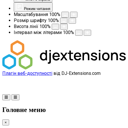
Режим читання
Масштабування
100
%
Розмір шрифту
100
%
Висота лінії
100
%
Інтервал між літерами
100
%
Плагін веб-доступності
від DJ-Extensions.com
Головне меню
×