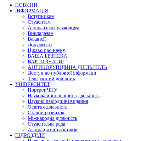
НОВИНИ
ІНФОРМАЦІЯ
Вступникам
Студентам
Аспірантам і науковцям
Викладачам
Вакансії
Документи
Цікаво про науку
ВАША БЕЗПЕКА
ВАРТО ЗНАТИ!
АНТИКОРУПЦІЙНА ДІЯЛЬНІСТЬ
Доступ до публічної інформації
Телефонний довідник
УНІВЕРСИТЕТ
Портрет ЧНУ
Наукова й інноваційна діяльність
Наукові періодичні видання
Освітня діяльність
Сталий розвиток
Міжнародна діяльність
Студентська рада
Асоціація випускників
ПІДРОЗДІЛИ
Навчально-наукові інститути та факультети