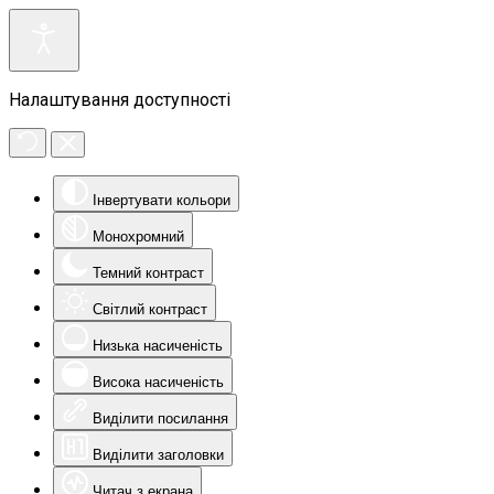
Налаштування доступності
Інвертувати кольори
Монохромний
Темний контраст
Світлий контраст
Низька насиченість
Висока насиченість
Виділити посилання
Виділити заголовки
Читач з екрана