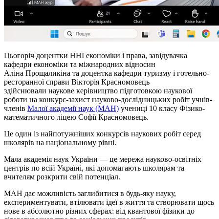
Цьогоріч доцентки ННІ економіки
і
права, завідувачка
кафедри економіки та міжнародних відносин
Аліна
Прощаликіна
та доцентка кафедри туризму і готельно-
ресторанної справи Вікторія
Красномовець
здійснювали
наукове керівництво підготовкою наукової
роботи на конкурс-захист
науково-дослідницьких
робіт учнів-
членів
Малої академії наук (МАН)
учениці 10 класу Фізико-
математичного ліцею Софії Красномовець.
Це один із найпотужніших конкурсів наукових робіт серед
школярів на національному рівні.
Мала академія наук України — це мережа науково-освітніх
центрів по всій Україні, які допомагають школярам та
вчителям розкрити свій потенціал.
МАН дає можливість заглибитися в будь-яку науку,
експериментувати, втілювати ідеї в життя та створювати щось
нове в абсолютно різних сферах: від квантової фізики до