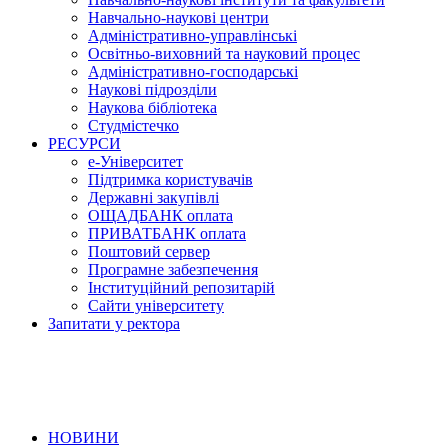
Навчально-наукові центри
Адміністративно-управлінські
Освітньо-виховний та науковий процес
Адміністративно-господарські
Наукові підрозділи
Наукова бібліотека
Студмістечко
РЕСУРСИ
е-Університет
Підтримка користувачів
Державні закупівлі
ОЩАДБАНК оплата
ПРИВАТБАНК оплата
Поштовий сервер
Програмне забезпечення
Інституційний репозитарій
Сайти університету
Запитати у ректора
НОВИНИ