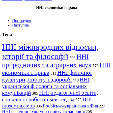
ННІ економіки
і
права
Попередня
Наступна
Теги
ННІ міжнародних відносин,
історії та філософії
ННІ
796
природничих та аграрних наук
ННІ
570
економіки і права
ННІ фізичної
511
культури, спорту і здоров'я
ННІ
440
української філології та соціальних
комунікацій
ННІ педагогічної освіти,
385
соціальної роботи і мистецтва
ННІ
372
іноземних мов
Російсько-українська війна
336
227
ННІ фізичної культури спорту та здоров’я
208