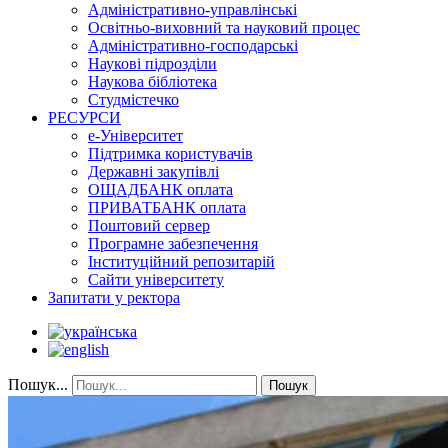
Адміністративно-управлінські
Освітньо-виховний та науковий процес
Адміністративно-господарські
Наукові підрозділи
Наукова бібліотека
Студмістечко
РЕСУРСИ
е-Університет
Підтримка користувачів
Державні закупівлі
ОЩАДБАНК оплата
ПРИВАТБАНК оплата
Поштовий сервер
Програмне забезпечення
Інституційний репозитарій
Сайти університету
Запитати у ректора
Пошук...
Пошук