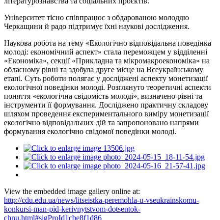
літературознавства та соціальних проєктів.
Університет тісно співпрацює з обдарованою молоддю
Черкащини й радо підтримує їхні наукові дослідження.
Наукова робота на тему «Екологічно відповідальна поведінка
молоді: економічний аспект» стала переможцем у відділенні
«Економіка», секції «Прикладна та мікромакроекономіка» на
обласному рівні та здобула друге місце на Всеукраїнському
етапі. Суть роботи полягає у
досліджені аспекту
монетизації
екологічної поведінки молоді. Розглянуто теоретичні аспекти
поняття «екологічна свідомість молоді», визначено рівні та
інструменти її формування. Досліджено практичну складову
шляхом проведення експериментального виміру монетизації
екологічно відповідальних дій та запропоновано напрями
формування екологічно свідомої поведінки молоді.
View the embedded image gallery online at:
http://cdu.edu.ua/news/litseistka-peremohla-u-vseukrainskomu-
konkursi-man-pid-kerivnytstvom-dotsentok-
chnu.html#sigProId1cbe8f1d86