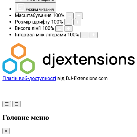
Режим читання
Масштабування
100
%
Розмір шрифту
100
%
Висота лінії
100
%
Інтервал між літерами
100
%
Плагін веб-доступності
від DJ-Extensions.com
Головне меню
×