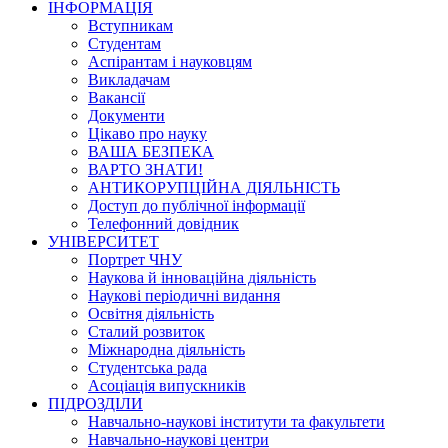
ІНФОРМАЦІЯ
Вступникам
Студентам
Аспірантам і науковцям
Викладачам
Вакансії
Документи
Цікаво про науку
ВАША БЕЗПЕКА
ВАРТО ЗНАТИ!
АНТИКОРУПЦІЙНА ДІЯЛЬНІСТЬ
Доступ до публічної інформації
Телефонний довідник
УНІВЕРСИТЕТ
Портрет ЧНУ
Наукова й інноваційна діяльність
Наукові періодичні видання
Освітня діяльність
Сталий розвиток
Міжнародна діяльність
Студентська рада
Асоціація випускників
ПІДРОЗДІЛИ
Навчально-наукові інститути та факультети
Навчально-наукові центри