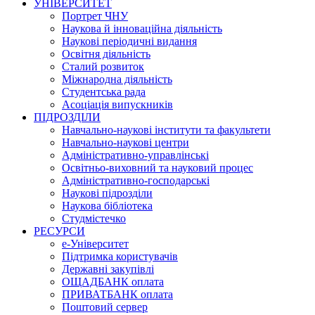
УНІВЕРСИТЕТ
Портрет ЧНУ
Наукова й інноваційна діяльність
Наукові періодичні видання
Освітня діяльність
Сталий розвиток
Міжнародна діяльність
Студентська рада
Асоціація випускників
ПІДРОЗДІЛИ
Навчально-наукові інститути та факультети
Навчально-наукові центри
Адміністративно-управлінські
Освітньо-виховний та науковий процес
Адміністративно-господарські
Наукові підрозділи
Наукова бібліотека
Студмістечко
РЕСУРСИ
е-Університет
Підтримка користувачів
Державні закупівлі
ОЩАДБАНК оплата
ПРИВАТБАНК оплата
Поштовий сервер