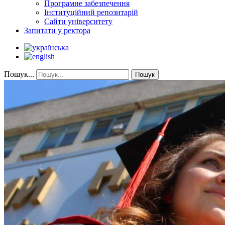
Програмне забезпечення
Інституційний репозитарій
Сайти університету
Запитати у ректора
Пошук...
Пошук