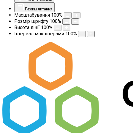
Режим читання
Масштабування
100
%
Розмір шрифту
100
%
Висота лінії
100
%
Інтервал між літерами
100
%