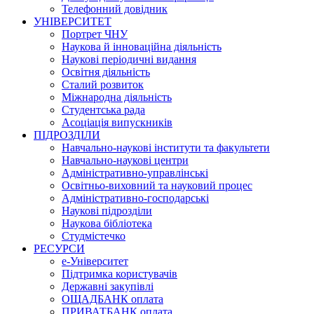
Телефонний довідник
УНІВЕРСИТЕТ
Портрет ЧНУ
Наукова й інноваційна діяльність
Наукові періодичні видання
Освітня діяльність
Сталий розвиток
Міжнародна діяльність
Студентська рада
Асоціація випускників
ПІДРОЗДІЛИ
Навчально-наукові інститути та факультети
Навчально-наукові центри
Адміністративно-управлінські
Освітньо-виховний та науковий процес
Адміністративно-господарські
Наукові підрозділи
Наукова бібліотека
Студмістечко
РЕСУРСИ
е-Університет
Підтримка користувачів
Державні закупівлі
ОЩАДБАНК оплата
ПРИВАТБАНК оплата