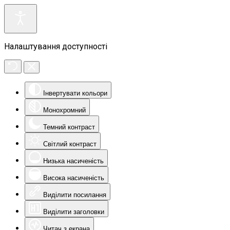
Налаштування доступності
Інвертувати кольори
Монохромний
Темний контраст
Світлий контраст
Низька насиченість
Висока насиченість
Виділити посилання
Виділити заголовки
Читач з екрана