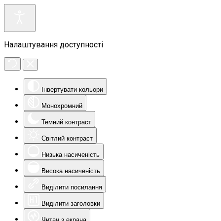
Налаштування доступності
Інвертувати кольори
Монохромний
Темний контраст
Світлий контраст
Низька насиченість
Висока насиченість
Виділити посилання
Виділити заголовки
Читач з екрана