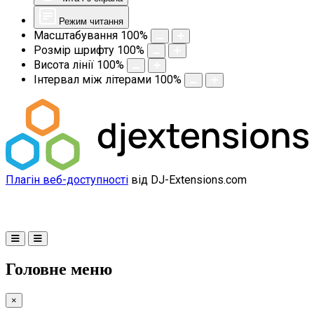
Режим читання
Масштабування
100
%
Розмір шрифту
100
%
Висота лінії
100
%
Інтервал між літерами
100
%
Плагін веб-доступності
від DJ-Extensions.com
Головне меню
×