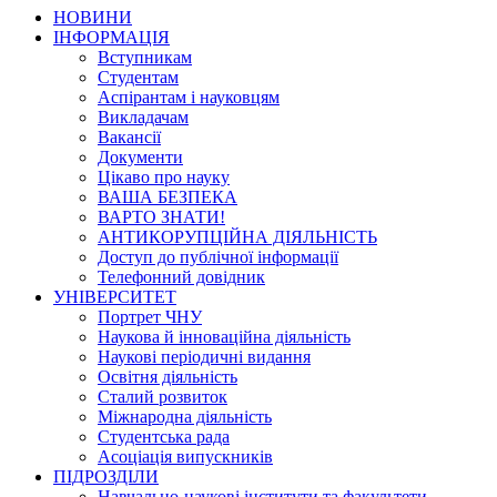
НОВИНИ
ІНФОРМАЦІЯ
Вступникам
Студентам
Аспірантам і науковцям
Викладачам
Вакансії
Документи
Цікаво про науку
ВАША БЕЗПЕКА
ВАРТО ЗНАТИ!
АНТИКОРУПЦІЙНА ДІЯЛЬНІСТЬ
Доступ до публічної інформації
Телефонний довідник
УНІВЕРСИТЕТ
Портрет ЧНУ
Наукова й інноваційна діяльність
Наукові періодичні видання
Освітня діяльність
Сталий розвиток
Міжнародна діяльність
Студентська рада
Асоціація випускників
ПІДРОЗДІЛИ
Навчально-наукові інститути та факультети