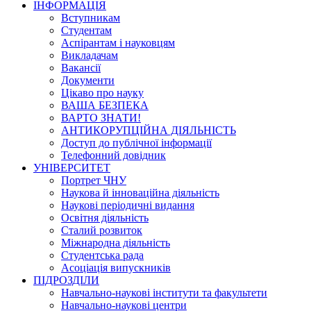
ІНФОРМАЦІЯ
Вступникам
Студентам
Аспірантам і науковцям
Викладачам
Вакансії
Документи
Цікаво про науку
ВАША БЕЗПЕКА
ВАРТО ЗНАТИ!
АНТИКОРУПЦІЙНА ДІЯЛЬНІСТЬ
Доступ до публічної інформації
Телефонний довідник
УНІВЕРСИТЕТ
Портрет ЧНУ
Наукова й інноваційна діяльність
Наукові періодичні видання
Освітня діяльність
Сталий розвиток
Міжнародна діяльність
Студентська рада
Асоціація випускників
ПІДРОЗДІЛИ
Навчально-наукові інститути та факультети
Навчально-наукові центри