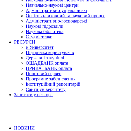
Навчально-наукові центри
Адміністративно-управлінські
Освітньо-виховний та науковий процес
Адміністративно-господарські
Наукові підрозділи
Наукова бібліотека
Студмістечко
РЕСУРСИ
е-Університет
Підтримка користувачів
Державні закупівлі
ОЩАДБАНК оплата
ПРИВАТБАНК оплата
Поштовий сервер
Програмне забезпечення
Інституційний репозитарій
Сайти університету
Запитати у ректора
НОВИНИ