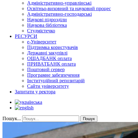
Адміністративно-управлінські
Освітньо-виховний та науковий процес
Адміністративно-господарські
Наукові підрозділи
Наукова бібліотека
Студмістечко
РЕСУРСИ
е-Університет
Підтримка користувачів
Державні закупівлі
ОЩАДБАНК оплата
ПРИВАТБАНК оплата
Поштовий сервер
Програмне забезпечення
Інституційний репозитарій
Сайти університету
Запитати у ректора
Пошук...
Пошук