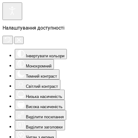
Налаштування доступності
Інвертувати кольори
Монохромний
Темний контраст
Світлий контраст
Низька насиченість
Висока насиченість
Виділити посилання
Виділити заголовки
Читач з екрана