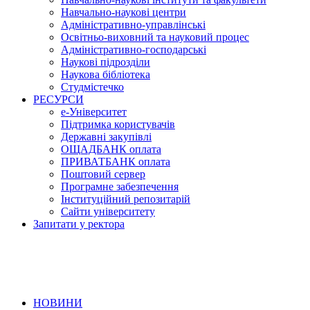
Навчально-наукові центри
Адміністративно-управлінські
Освітньо-виховний та науковий процес
Адміністративно-господарські
Наукові підрозділи
Наукова бібліотека
Студмістечко
РЕСУРСИ
е-Університет
Підтримка користувачів
Державні закупівлі
ОЩАДБАНК оплата
ПРИВАТБАНК оплата
Поштовий сервер
Програмне забезпечення
Інституційний репозитарій
Сайти університету
Запитати у ректора
НОВИНИ