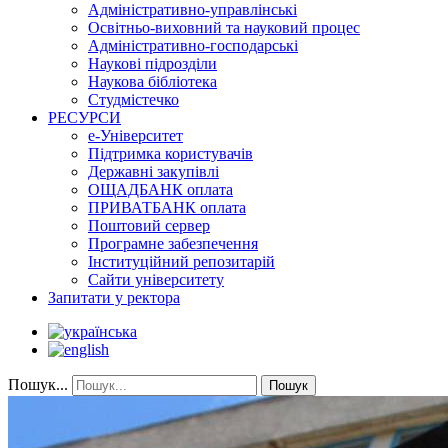
Адміністративно-управлінські
Освітньо-виховний та науковий процес
Адміністративно-господарські
Наукові підрозділи
Наукова бібліотека
Студмістечко
РЕСУРСИ
е-Університет
Підтримка користувачів
Державні закупівлі
ОЩАДБАНК оплата
ПРИВАТБАНК оплата
Поштовий сервер
Програмне забезпечення
Інституційний репозитарій
Сайти університету
Запитати у ректора
Пошук...
Пошук