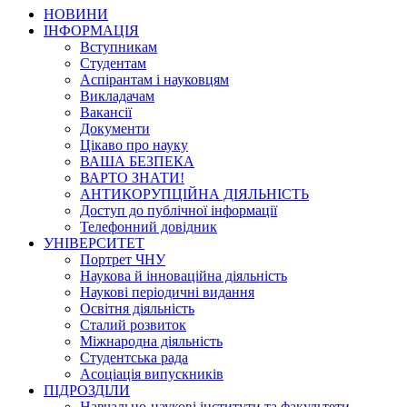
НОВИНИ
ІНФОРМАЦІЯ
Вступникам
Студентам
Аспірантам і науковцям
Викладачам
Вакансії
Документи
Цікаво про науку
ВАША БЕЗПЕКА
ВАРТО ЗНАТИ!
АНТИКОРУПЦІЙНА ДІЯЛЬНІСТЬ
Доступ до публічної інформації
Телефонний довідник
УНІВЕРСИТЕТ
Портрет ЧНУ
Наукова й інноваційна діяльність
Наукові періодичні видання
Освітня діяльність
Сталий розвиток
Міжнародна діяльність
Студентська рада
Асоціація випускників
ПІДРОЗДІЛИ
Навчально-наукові інститути та факультети