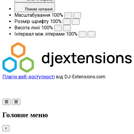
Режим читання
Масштабування
100
%
Розмір шрифту
100
%
Висота лінії
100
%
Інтервал між літерами
100
%
Плагін веб-доступності
від DJ-Extensions.com
Головне меню
×