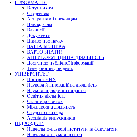
ІНФОРМАЦІЯ
Вступникам
Студентам
Аспірантам і науковцям
Викладачам
Вакансії
Документи
Цікаво про науку
ВАША БЕЗПЕКА
ВАРТО ЗНАТИ!
АНТИКОРУПЦІЙНА ДІЯЛЬНІСТЬ
Доступ до публічної інформації
Телефонний довідник
УНІВЕРСИТЕТ
Портрет ЧНУ
Наукова й інноваційна діяльність
Наукові періодичні видання
Освітня діяльність
Сталий розвиток
Міжнародна діяльність
Студентська рада
Асоціація випускників
ПІДРОЗДІЛИ
Навчально-наукові інститути та факультети
Навчально-наукові центри