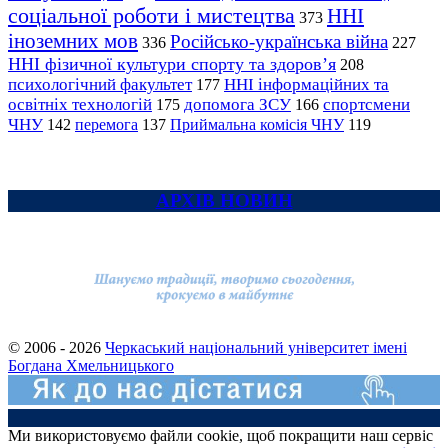
соціальної роботи і мистецтва
ННІ
373
іноземних мов
Російсько-українська війна
336
227
ННІ фізичної культури спорту та здоров’я
208
психологічний факультет
ННІ інформаційних та
177
освітніх технологій
допомога ЗСУ
спортсмени
175
166
ЧНУ
перемога
142
137
Приймальна комісія ЧНУ
119
АРХІВ НОВИН
© 2006 - 2026
Черкаський національний університет імені
Богдана Хмельницького
Ми використовуємо файли cookie, щоб покращити наш сервіс