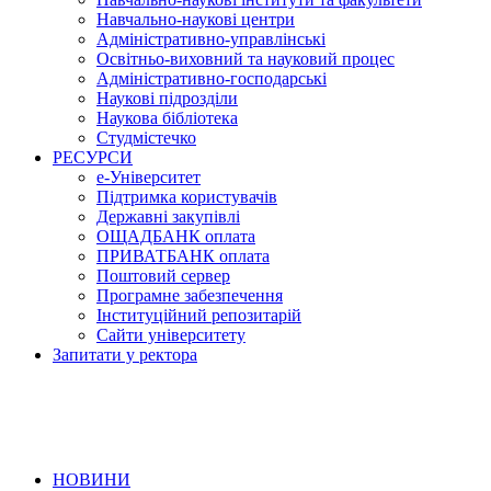
Навчально-наукові центри
Адміністративно-управлінські
Освітньо-виховний та науковий процес
Адміністративно-господарські
Наукові підрозділи
Наукова бібліотека
Студмістечко
РЕСУРСИ
е-Університет
Підтримка користувачів
Державні закупівлі
ОЩАДБАНК оплата
ПРИВАТБАНК оплата
Поштовий сервер
Програмне забезпечення
Інституційний репозитарій
Сайти університету
Запитати у ректора
НОВИНИ