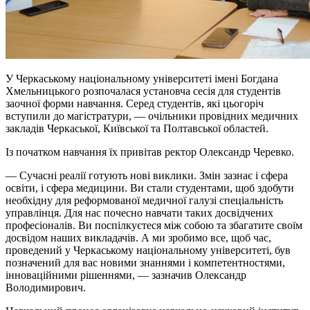
У Черкаському національному університеті імені Богдана
Хмельницького розпочалася установча сесія для студентів
заочної форми навчання. Серед студентів, які цьогоріч
вступили до магістратури, — очільники провідних медичних
закладів Черкаської, Київської та Полтавської областей.
Із початком навчання їх привітав ректор Олександр Черевко.
— Сучасні реалії готують нові виклики. Змін зазнає і сфера
освіти, і сфера медицини. Ви стали студентами, щоб здобути
необхідну для реформованої медичної галузі спеціальність
управлiнця. Для нас почесно навчати таких досвідчених
професіоналів. Ви поспілкуєтеся між собою та збагатите своїм
досвідом наших викладачів. А ми зробимо все, щоб час,
проведений у Черкаському національному університеті, був
позначений для вас новими знаннями і компетентностями,
інноваційними рішеннями, — зазначив Олександр
Володимирович.