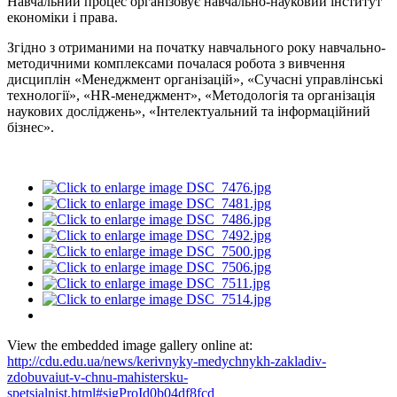
Навчальний процес організовує навчально-науковий інститут
економіки і права.
Згідно з отриманими на початку навчального року навчально-
методичними комплексами почалася робота з вивчення
дисциплін «Менеджмент організацій», «Сучасні управлінські
технології», «HR-менеджмент», «Методологія та організація
наукових досліджень», «Інтелектуальний та інформаційний
бізнес».
View the embedded image gallery online at:
http://cdu.edu.ua/news/kerivnyky-medychnykh-zakladiv-
zdobuvaiut-v-chnu-mahistersku-
spetsialnist.html#sigProId0b04df8fcd