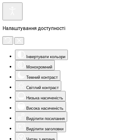
Налаштування доступності
Інвертувати кольори
Монохромний
Темний контраст
Світлий контраст
Низька насиченість
Висока насиченість
Виділити посилання
Виділити заголовки
Читач з екрана