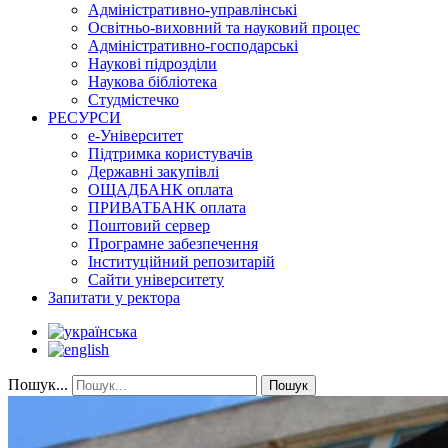
Адміністративно-управлінські
Освітньо-виховний та науковий процес
Адміністративно-господарські
Наукові підрозділи
Наукова бібліотека
Студмістечко
РЕСУРСИ
е-Університет
Підтримка користувачів
Державні закупівлі
ОЩАДБАНК оплата
ПРИВАТБАНК оплата
Поштовий сервер
Програмне забезпечення
Інституційний репозитарій
Сайти університету
Запитати у ректора
Пошук...
Пошук