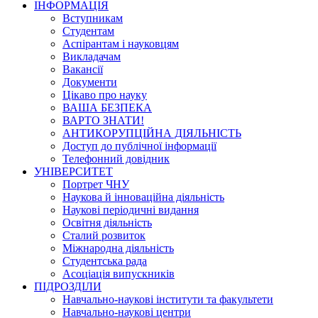
ІНФОРМАЦІЯ
Вступникам
Студентам
Аспірантам і науковцям
Викладачам
Вакансії
Документи
Цікаво про науку
ВАША БЕЗПЕКА
ВАРТО ЗНАТИ!
АНТИКОРУПЦІЙНА ДІЯЛЬНІСТЬ
Доступ до публічної інформації
Телефонний довідник
УНІВЕРСИТЕТ
Портрет ЧНУ
Наукова й інноваційна діяльність
Наукові періодичні видання
Освітня діяльність
Сталий розвиток
Міжнародна діяльність
Студентська рада
Асоціація випускників
ПІДРОЗДІЛИ
Навчально-наукові інститути та факультети
Навчально-наукові центри