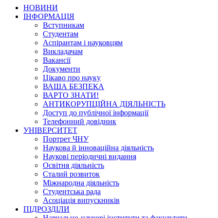
НОВИНИ
ІНФОРМАЦІЯ
Вступникам
Студентам
Аспірантам і науковцям
Викладачам
Вакансії
Документи
Цікаво про науку
ВАША БЕЗПЕКА
ВАРТО ЗНАТИ!
АНТИКОРУПЦІЙНА ДІЯЛЬНІСТЬ
Доступ до публічної інформації
Телефонний довідник
УНІВЕРСИТЕТ
Портрет ЧНУ
Наукова й інноваційна діяльність
Наукові періодичні видання
Освітня діяльність
Сталий розвиток
Міжнародна діяльність
Студентська рада
Асоціація випускників
ПІДРОЗДІЛИ
Навчально-наукові інститути та факультети