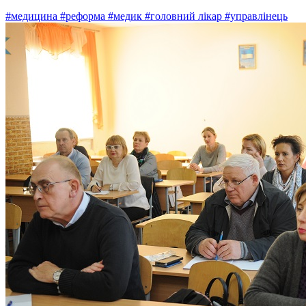
#медицина
#реформа
#медик
#головний лікар
#управлінець