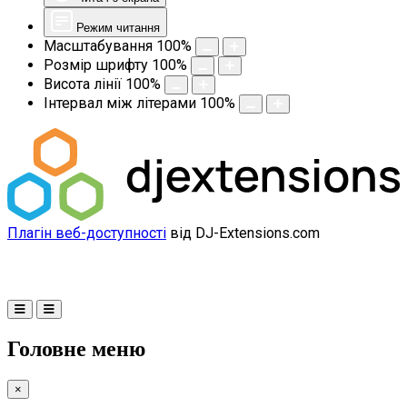
Режим читання
Масштабування
100
%
Розмір шрифту
100
%
Висота лінії
100
%
Інтервал між літерами
100
%
Плагін веб-доступності
від DJ-Extensions.com
Головне меню
×