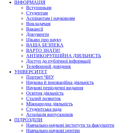
ІНФОРМАЦІЯ
Вступникам
Студентам
Аспірантам і науковцям
Викладачам
Вакансії
Документи
Цікаво про науку
ВАША БЕЗПЕКА
ВАРТО ЗНАТИ!
АНТИКОРУПЦІЙНА ДІЯЛЬНІСТЬ
Доступ до публічної інформації
Телефонний довідник
УНІВЕРСИТЕТ
Портрет ЧНУ
Наукова й інноваційна діяльність
Наукові періодичні видання
Освітня діяльність
Сталий розвиток
Міжнародна діяльність
Студентська рада
Асоціація випускників
ПІДРОЗДІЛИ
Навчально-наукові інститути та факультети
Навчально-наукові центри