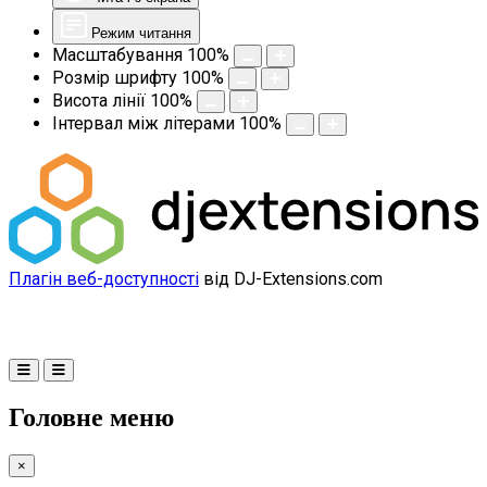
Режим читання
Масштабування
100
%
Розмір шрифту
100
%
Висота лінії
100
%
Інтервал між літерами
100
%
Плагін веб-доступності
від DJ-Extensions.com
Головне меню
×