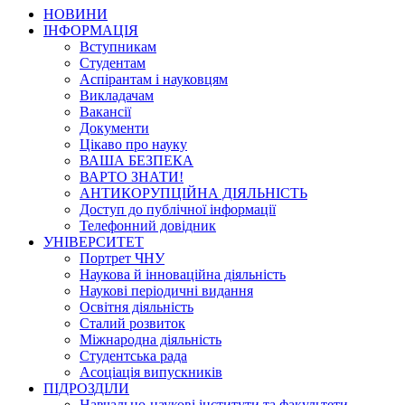
НОВИНИ
ІНФОРМАЦІЯ
Вступникам
Студентам
Аспірантам і науковцям
Викладачам
Вакансії
Документи
Цікаво про науку
ВАША БЕЗПЕКА
ВАРТО ЗНАТИ!
АНТИКОРУПЦІЙНА ДІЯЛЬНІСТЬ
Доступ до публічної інформації
Телефонний довідник
УНІВЕРСИТЕТ
Портрет ЧНУ
Наукова й інноваційна діяльність
Наукові періодичні видання
Освітня діяльність
Сталий розвиток
Міжнародна діяльність
Студентська рада
Асоціація випускників
ПІДРОЗДІЛИ
Навчально-наукові інститути та факультети