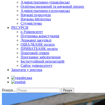
Адміністративно-управлінські
Освітньо-виховний та науковий процес
Адміністративно-господарські
Наукові підрозділи
Наукова бібліотека
Студмістечко
РЕСУРСИ
е-Університет
Підтримка користувачів
Державні закупівлі
ОЩАДБАНК оплата
ПРИВАТБАНК оплата
Поштовий сервер
Програмне забезпечення
Інституційний репозитарій
Сайти університету
Запитати у ректора
Пошук...
Пошук