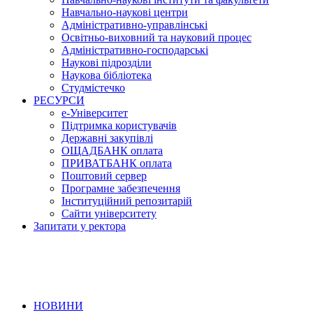
Навчально-наукові центри
Адміністративно-управлінські
Освітньо-виховний та науковий процес
Адміністративно-господарські
Наукові підрозділи
Наукова бібліотека
Студмістечко
РЕСУРСИ
е-Університет
Підтримка користувачів
Державні закупівлі
ОЩАДБАНК оплата
ПРИВАТБАНК оплата
Поштовий сервер
Програмне забезпечення
Інституційний репозитарій
Сайти університету
Запитати у ректора
НОВИНИ