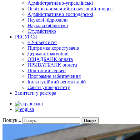
Адміністративно-управлінські
Освітньо-виховний та науковий процес
Адміністративно-господарські
Наукові підрозділи
Наукова бібліотека
Студмістечко
РЕСУРСИ
е-Університет
Підтримка користувачів
Державні закупівлі
ОЩАДБАНК оплата
ПРИВАТБАНК оплата
Поштовий сервер
Програмне забезпечення
Інституційний репозитарій
Сайти університету
Запитати у ректора
Пошук...
Пошук