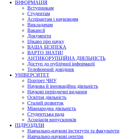
ІНФОРМАЦІЯ
Вступникам
Студентам
Аспірантам і науковцям
Викладачам
Вакансії
Документи
Цікаво про науку
ВАША БЕЗПЕКА
ВАРТО ЗНАТИ!
АНТИКОРУПЦІЙНА ДІЯЛЬНІСТЬ
Доступ до публічної інформації
Телефонний довідник
УНІВЕРСИТЕТ
Портрет ЧНУ
Наукова й інноваційна діяльність
Наукові періодичні видання
Освітня діяльність
Сталий розвиток
Міжнародна діяльність
Студентська рада
Асоціація випускників
ПІДРОЗДІЛИ
Навчально-наукові інститути та факультети
Навчально-наукові центри