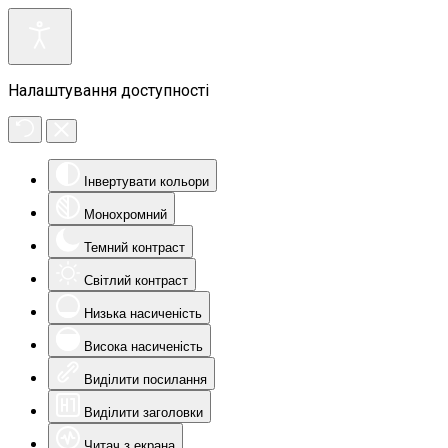
Налаштування доступності
Інвертувати кольори
Монохромний
Темний контраст
Світлий контраст
Низька насиченість
Висока насиченість
Виділити посилання
Виділити заголовки
Читач з екрана