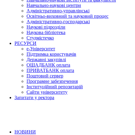
Навчально-наукові центри
Адміністративно-управлінські
Освітньо-виховний та науковий процес
Адміністративно-господарські
Наукові підрозділи
Наукова бібліотека
Студмістечко
РЕСУРСИ
е-Університет
Підтримка користувачів
Державні закупівлі
ОЩАДБАНК оплата
ПРИВАТБАНК оплата
Поштовий сервер
Програмне забезпечення
Інституційний репозитарій
Сайти університету
Запитати у ректора
НОВИНИ