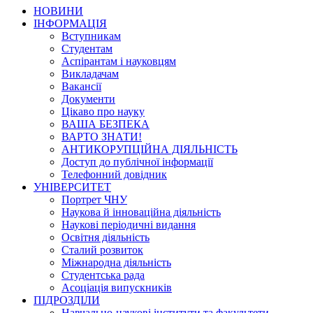
НОВИНИ
ІНФОРМАЦІЯ
Вступникам
Студентам
Аспірантам і науковцям
Викладачам
Вакансії
Документи
Цікаво про науку
ВАША БЕЗПЕКА
ВАРТО ЗНАТИ!
АНТИКОРУПЦІЙНА ДІЯЛЬНІСТЬ
Доступ до публічної інформації
Телефонний довідник
УНІВЕРСИТЕТ
Портрет ЧНУ
Наукова й інноваційна діяльність
Наукові періодичні видання
Освітня діяльність
Сталий розвиток
Міжнародна діяльність
Студентська рада
Асоціація випускників
ПІДРОЗДІЛИ
Навчально-наукові інститути та факультети