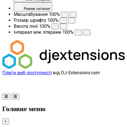
Режим читання
Масштабування
100
%
Розмір шрифту
100
%
Висота лінії
100
%
Інтервал між літерами
100
%
Плагін веб-доступності
від DJ-Extensions.com
Головне меню
×