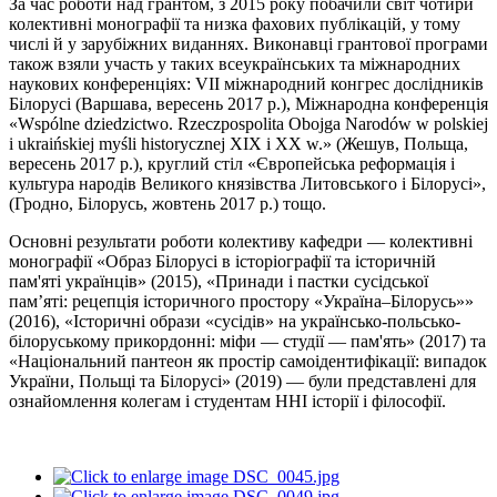
За час роботи над грантом, з 2015 року побачили світ чотири
колективні монографії та низка фахових публікацій, у тому
числі й у зарубіжних виданнях. Виконавці грантової програми
також взяли участь у таких всеукраїнських та міжнародних
наукових конференціях: VІІ міжнародний конгрес дослідників
Білорусі (Варшава, вересень 2017 р.), Міжнародна конференція
«Wspólne dziedzictwo. Rzeczpospolita Obojga Narodów w polskiej
i ukraińskiej myśli historycznej XIX i XX w.» (Жешув, Польща,
вересень 2017 р.), круглий стіл «Європейська реформація і
культура народів Великого князівства Литовського і Білорусі»,
(Гродно, Білорусь, жовтень 2017 р.) тощо.
Основні результати роботи колективу кафедри — колективні
монографії «Образ Білорусі в історіографії та історичній
пам'яті українців» (2015), «Принади і пастки сусідської
пам’яті: рецепція історичного простору «Україна–Білорусь»»
(2016), «Історичні образи «сусідів» на українсько-польсько-
білоруському прикордонні: міфи — студії — пам'ять» (2017) та
«Національний пантеон як простір самоідентифікації: випадок
України, Польщі та Білорусі» (2019) — були представлені для
ознайомлення колегам і студентам ННІ історії і філософії.