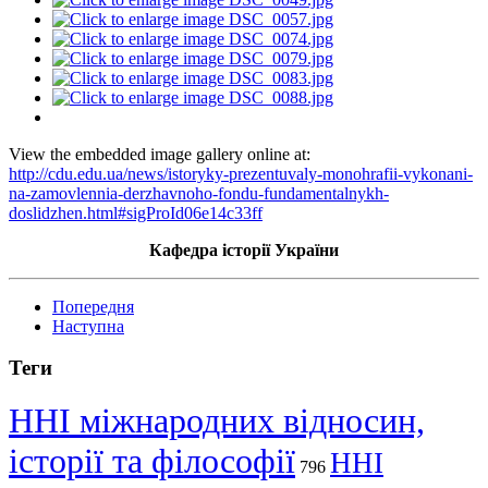
View the embedded image gallery online at:
http://cdu.edu.ua/news/istoryky-prezentuvaly-monohrafii-vykonani-
na-zamovlennia-derzhavnoho-fondu-fundamentalnykh-
doslidzhen.html#sigProId06e14c33ff
Кафедра історії України
Попередня
Наступна
Теги
ННІ міжнародних відносин,
історії та філософії
ННІ
796