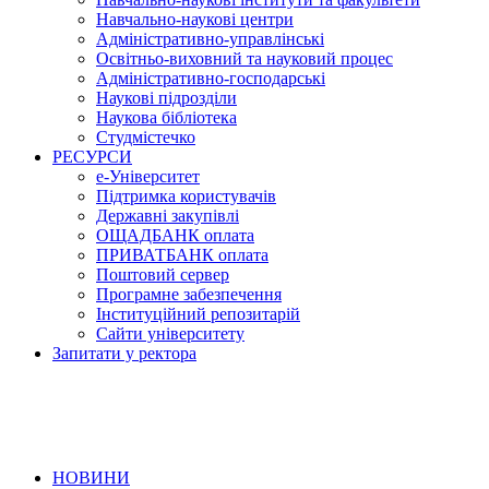
Навчально-наукові центри
Адміністративно-управлінські
Освітньо-виховний та науковий процес
Адміністративно-господарські
Наукові підрозділи
Наукова бібліотека
Студмістечко
РЕСУРСИ
е-Університет
Підтримка користувачів
Державні закупівлі
ОЩАДБАНК оплата
ПРИВАТБАНК оплата
Поштовий сервер
Програмне забезпечення
Інституційний репозитарій
Сайти університету
Запитати у ректора
НОВИНИ