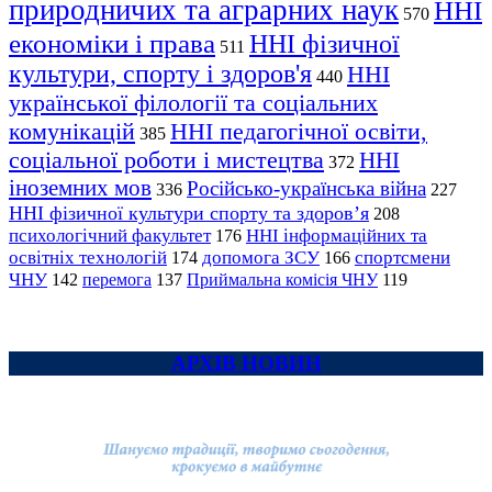
природничих та аграрних наук
ННІ
570
економіки і права
ННІ фізичної
511
культури, спорту і здоров'я
ННІ
440
української філології та соціальних
комунікацій
ННІ педагогічної освіти,
385
соціальної роботи і мистецтва
ННІ
372
іноземних мов
Російсько-українська війна
336
227
ННІ фізичної культури спорту та здоров’я
208
психологічний факультет
ННІ інформаційних та
176
освітніх технологій
допомога ЗСУ
спортсмени
174
166
ЧНУ
перемога
142
137
Приймальна комісія ЧНУ
119
АРХІВ НОВИН