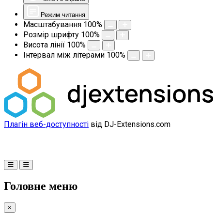
Режим читання
Масштабування
100
%
Розмір шрифту
100
%
Висота лінії
100
%
Інтервал між літерами
100
%
Плагін веб-доступності
від DJ-Extensions.com
Головне меню
×