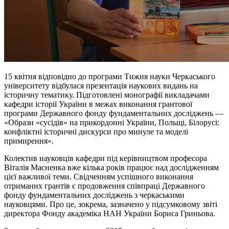
15 квітня відповідно до програми Тижня науки Черкаського
університету відбулася презентація наукових видань на
історичну тематику. Підготовлені монографії викладачами
кафедри історії України в межах виконання грантової
програми Державного фонду фундаментальних досліджень —
«Образи «сусідів» на прикордонні України, Польщі, Білорусі:
конфліктні історичні дискурси про минуле та моделі
примирення».
Колектив науковців кафедри під керівництвом професора
Віталія Масненка вже кілька років працює над дослідженням
цієї важливої теми. Свідченням успішного виконання
отриманих грантів є продовження співпраці Державного
фонду фундаментальних досліджень з черкаськими
науковцями. Про це, зокрема, зазначено у підсумковому звіті
директора Фонду академіка НАН України Бориса Гриньова.