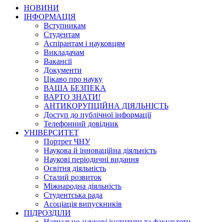
НОВИНИ
ІНФОРМАЦІЯ
Вступникам
Студентам
Аспірантам і науковцям
Викладачам
Вакансії
Документи
Цікаво про науку
ВАША БЕЗПЕКА
ВАРТО ЗНАТИ!
АНТИКОРУПЦІЙНА ДІЯЛЬНІСТЬ
Доступ до публічної інформації
Телефонний довідник
УНІВЕРСИТЕТ
Портрет ЧНУ
Наукова й інноваційна діяльність
Наукові періодичні видання
Освітня діяльність
Сталий розвиток
Міжнародна діяльність
Студентська рада
Асоціація випускників
ПІДРОЗДІЛИ
Навчально-наукові інститути та факультети