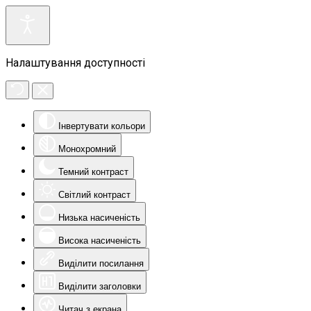
Налаштування доступності
Інвертувати кольори
Монохромний
Темний контраст
Світлий контраст
Низька насиченість
Висока насиченість
Виділити посилання
Виділити заголовки
Читач з екрана