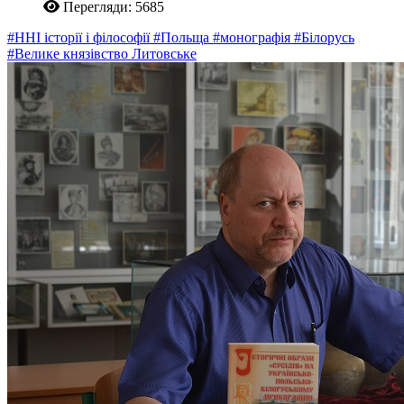
Перегляди: 5685
#ННІ історії і філософії
#Польща
#монографія
#Білорусь
#Велике князівство Литовське