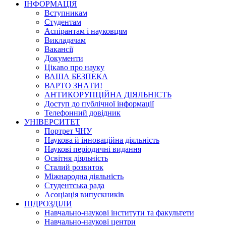
ІНФОРМАЦІЯ
Вступникам
Студентам
Аспірантам і науковцям
Викладачам
Вакансії
Документи
Цікаво про науку
ВАША БЕЗПЕКА
ВАРТО ЗНАТИ!
АНТИКОРУПЦІЙНА ДІЯЛЬНІСТЬ
Доступ до публічної інформації
Телефонний довідник
УНІВЕРСИТЕТ
Портрет ЧНУ
Наукова й інноваційна діяльність
Наукові періодичні видання
Освітня діяльність
Сталий розвиток
Міжнародна діяльність
Студентська рада
Асоціація випускників
ПІДРОЗДІЛИ
Навчально-наукові інститути та факультети
Навчально-наукові центри