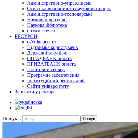
Адміністративно-управлінські
Освітньо-виховний та науковий процес
Адміністративно-господарські
Наукові підрозділи
Наукова бібліотека
Студмістечко
РЕСУРСИ
е-Університет
Підтримка користувачів
Державні закупівлі
ОЩАДБАНК оплата
ПРИВАТБАНК оплата
Поштовий сервер
Програмне забезпечення
Інституційний репозитарій
Сайти університету
Запитати у ректора
Пошук...
Пошук