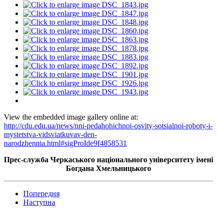
View the embedded image gallery online at:
http://cdu.edu.ua/news/nni-pedahohichnoi-osvity-sotsialnoi-roboty-i-
mystetstva-vidsviatkuvav-den-
narodzhennia.html#sigProIde9f4858531
Прес-служба Черкаського національного університету імені
Богдана Хмельницького
Попередня
Наступна