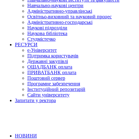
Навчально-наукові центри
Адміністративно-управлінські
Освітньо-виховний та науковий процес
Адміністративно-господарські
Наукові підрозділи
Наукова бібліотека
Студмістечко
РЕСУРСИ
е-Університет
Підтримка користувачів
Державні закупівлі
ОЩАДБАНК оплата
ПРИВАТБАНК оплата
Поштовий сервер
Програмне забезпечення
Інституційний репозитарій
Сайти університету
Запитати у ректора
НОВИНИ