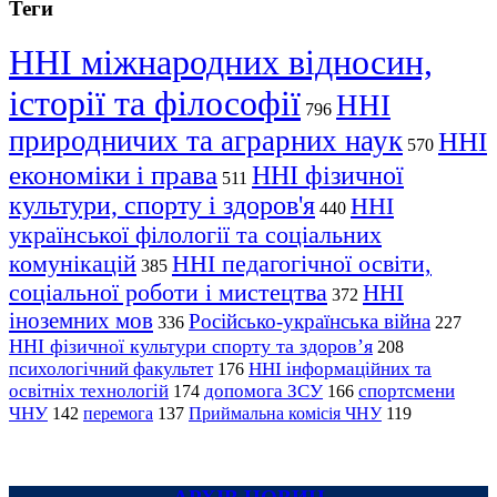
Теги
ННІ міжнародних відносин,
історії та філософії
ННІ
796
природничих та аграрних наук
ННІ
570
економіки і права
ННІ фізичної
511
культури, спорту і здоров'я
ННІ
440
української філології та соціальних
комунікацій
ННІ педагогічної освіти,
385
соціальної роботи і мистецтва
ННІ
372
іноземних мов
Російсько-українська війна
336
227
ННІ фізичної культури спорту та здоров’я
208
психологічний факультет
ННІ інформаційних та
176
освітніх технологій
допомога ЗСУ
спортсмени
174
166
ЧНУ
перемога
142
137
Приймальна комісія ЧНУ
119