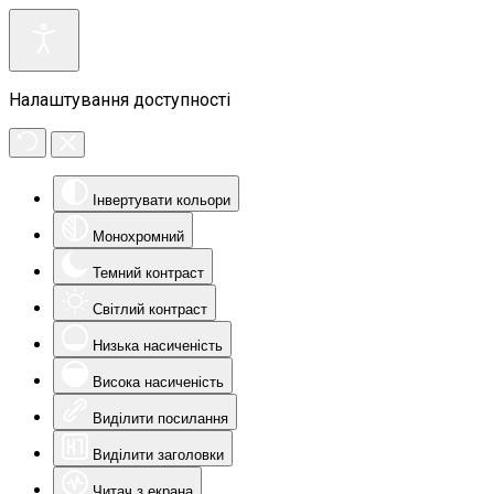
Налаштування доступності
Інвертувати кольори
Монохромний
Темний контраст
Світлий контраст
Низька насиченість
Висока насиченість
Виділити посилання
Виділити заголовки
Читач з екрана