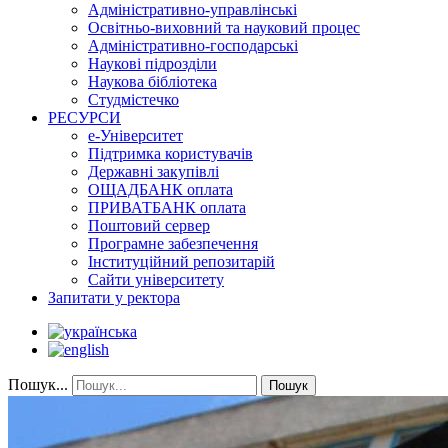
Адміністративно-управлінські
Освітньо-виховний та науковий процес
Адміністративно-господарські
Наукові підрозділи
Наукова бібліотека
Студмістечко
РЕСУРСИ
е-Університет
Підтримка користувачів
Державні закупівлі
ОЩАДБАНК оплата
ПРИВАТБАНК оплата
Поштовий сервер
Програмне забезпечення
Інституційний репозитарій
Сайти університету
Запитати у ректора
Пошук...
Пошук