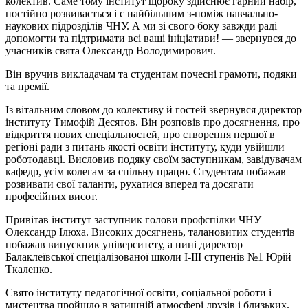
колектив. Саме тому інститут щороку здійснює гарний набір,
постійно розвивається і є найбільшим з-поміж навчально-
наукових підрозділів ЧНУ. А ми зі свого боку завжди раді
допомогти та підтримати всі ваші ініціативи! — звернувся до
учасників свята Олександр Володимирович.
Він вручив викладачам та студентам почесні грамоти, подяки
та премії.
Із вітальним словом до колективу й гостей звернувся директор
інституту Тимофій Десятов. Він розповів про досягнення, про
відкриття нових спеціальностей, про створення першої в
регіоні ради з питань якості освіти інституту, куди увійшли
роботодавці. Висловив подяку своїм заступникам, завідувачам
кафедр, усім колегам за спільну працю. Студентам побажав
розвивати свої таланти, рухатися вперед та досягати
професійних висот.
Привітав інститут заступник голови профспілки ЧНУ
Олександр Ілюха. Високих досягнень, талановитих студентів
побажав випускник університету, а нині директор
Балаклеївської спеціалізованої школи І-ІІІ ступенів №1 Юрій
Ткаленко.
Свято інституту педагогічної освіти, соціальної роботи і
мистецтва пройшло в затишній атмосфері друзів і близьких.