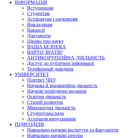
ІНФОРМАЦІЯ
Вступникам
Студентам
Аспірантам і науковцям
Викладачам
Вакансії
Документи
Цікаво про науку
ВАША БЕЗПЕКА
ВАРТО ЗНАТИ!
АНТИКОРУПЦІЙНА ДІЯЛЬНІСТЬ
Доступ до публічної інформації
Телефонний довідник
УНІВЕРСИТЕТ
Портрет ЧНУ
Наукова й інноваційна діяльність
Наукові періодичні видання
Освітня діяльність
Сталий розвиток
Міжнародна діяльність
Студентська рада
Асоціація випускників
ПІДРОЗДІЛИ
Навчально-наукові інститути та факультети
Навчально-наукові центри