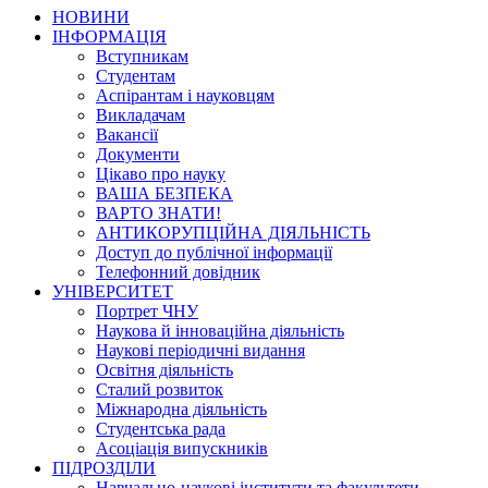
НОВИНИ
ІНФОРМАЦІЯ
Вступникам
Студентам
Аспірантам і науковцям
Викладачам
Вакансії
Документи
Цікаво про науку
ВАША БЕЗПЕКА
ВАРТО ЗНАТИ!
АНТИКОРУПЦІЙНА ДІЯЛЬНІСТЬ
Доступ до публічної інформації
Телефонний довідник
УНІВЕРСИТЕТ
Портрет ЧНУ
Наукова й інноваційна діяльність
Наукові періодичні видання
Освітня діяльність
Сталий розвиток
Міжнародна діяльність
Студентська рада
Асоціація випускників
ПІДРОЗДІЛИ
Навчально-наукові інститути та факультети