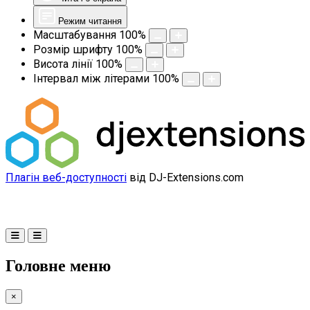
Режим читання
Масштабування
100
%
Розмір шрифту
100
%
Висота лінії
100
%
Інтервал між літерами
100
%
Плагін веб-доступності
від DJ-Extensions.com
Головне меню
×