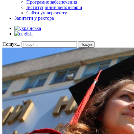
Програмне забезпечення
Інституційний репозитарій
Сайти університету
Запитати у ректора
Пошук...
Пошук