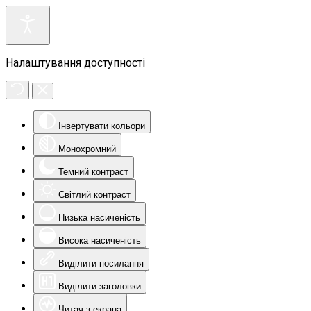
Налаштування доступності
Інвертувати кольори
Монохромний
Темний контраст
Світлий контраст
Низька насиченість
Висока насиченість
Виділити посилання
Виділити заголовки
Читач з екрана