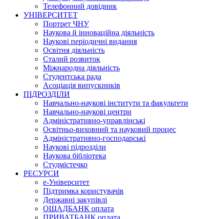
Телефонний довідник
УНІВЕРСИТЕТ
Портрет ЧНУ
Наукова й інноваційна діяльність
Наукові періодичні видання
Освітня діяльність
Сталий розвиток
Міжнародна діяльність
Студентська рада
Асоціація випускників
ПІДРОЗДІЛИ
Навчально-наукові інститути та факультети
Навчально-наукові центри
Адміністративно-управлінські
Освітньо-виховний та науковий процес
Адміністративно-господарські
Наукові підрозділи
Наукова бібліотека
Студмістечко
РЕСУРСИ
е-Університет
Підтримка користувачів
Державні закупівлі
ОЩАДБАНК оплата
ПРИВАТБАНК оплата