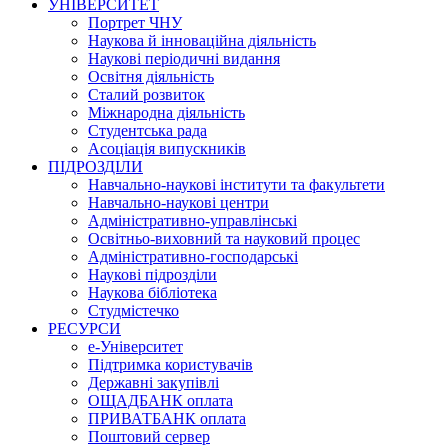
УНІВЕРСИТЕТ
Портрет ЧНУ
Наукова й інноваційна діяльність
Наукові періодичні видання
Освітня діяльність
Сталий розвиток
Міжнародна діяльність
Студентська рада
Асоціація випускників
ПІДРОЗДІЛИ
Навчально-наукові інститути та факультети
Навчально-наукові центри
Адміністративно-управлінські
Освітньо-виховний та науковий процес
Адміністративно-господарські
Наукові підрозділи
Наукова бібліотека
Студмістечко
РЕСУРСИ
е-Університет
Підтримка користувачів
Державні закупівлі
ОЩАДБАНК оплата
ПРИВАТБАНК оплата
Поштовий сервер