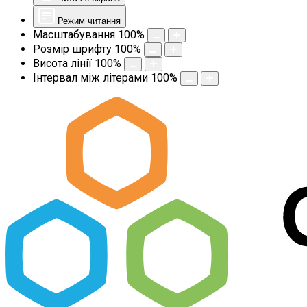
Режим читання
Масштабування
100
%
Розмір шрифту
100
%
Висота лінії
100
%
Інтервал між літерами
100
%