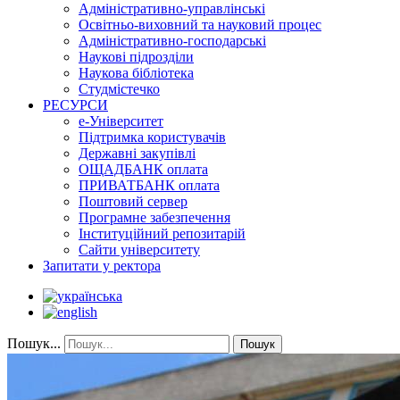
Адміністративно-управлінські
Освітньо-виховний та науковий процес
Адміністративно-господарські
Наукові підрозділи
Наукова бібліотека
Студмістечко
РЕСУРСИ
е-Університет
Підтримка користувачів
Державні закупівлі
ОЩАДБАНК оплата
ПРИВАТБАНК оплата
Поштовий сервер
Програмне забезпечення
Інституційний репозитарій
Сайти університету
Запитати у ректора
Пошук...
Пошук