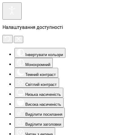
Налаштування доступності
Інвертувати кольори
Монохромний
Темний контраст
Світлий контраст
Низька насиченість
Висока насиченість
Виділити посилання
Виділити заголовки
Читач з екрана