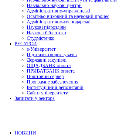
Навчально-наукові центри
Адміністративно-управлінські
Освітньо-виховний та науковий процес
Адміністративно-господарські
Наукові підрозділи
Наукова бібліотека
Студмістечко
РЕСУРСИ
е-Університет
Підтримка користувачів
Державні закупівлі
ОЩАДБАНК оплата
ПРИВАТБАНК оплата
Поштовий сервер
Програмне забезпечення
Інституційний репозитарій
Сайти університету
Запитати у ректора
НОВИНИ