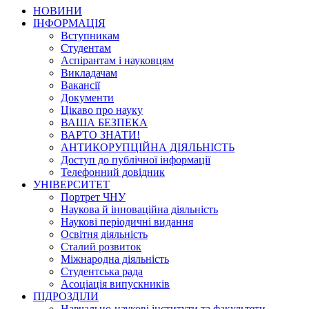
НОВИНИ
ІНФОРМАЦІЯ
Вступникам
Студентам
Аспірантам і науковцям
Викладачам
Вакансії
Документи
Цікаво про науку
ВАША БЕЗПЕКА
ВАРТО ЗНАТИ!
АНТИКОРУПЦІЙНА ДІЯЛЬНІСТЬ
Доступ до публічної інформації
Телефонний довідник
УНІВЕРСИТЕТ
Портрет ЧНУ
Наукова й інноваційна діяльність
Наукові періодичні видання
Освітня діяльність
Сталий розвиток
Міжнародна діяльність
Студентська рада
Асоціація випускників
ПІДРОЗДІЛИ
Навчально-наукові інститути та факультети