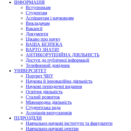
ІНФОРМАЦІЯ
Вступникам
Студентам
Аспірантам і науковцям
Викладачам
Вакансії
Документи
Цікаво про науку
ВАША БЕЗПЕКА
ВАРТО ЗНАТИ!
АНТИКОРУПЦІЙНА ДІЯЛЬНІСТЬ
Доступ до публічної інформації
Телефонний довідник
УНІВЕРСИТЕТ
Портрет ЧНУ
Наукова й інноваційна діяльність
Наукові періодичні видання
Освітня діяльність
Сталий розвиток
Міжнародна діяльність
Студентська рада
Асоціація випускників
ПІДРОЗДІЛИ
Навчально-наукові інститути та факультети
Навчально-наукові центри