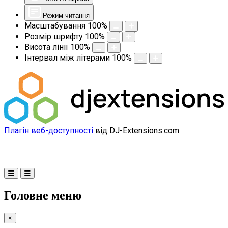
Режим читання
Масштабування
100
%
Розмір шрифту
100
%
Висота лінії
100
%
Інтервал між літерами
100
%
Плагін веб-доступності
від DJ-Extensions.com
Головне меню
×