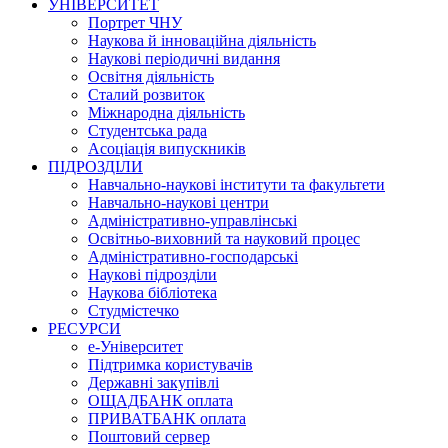
УНІВЕРСИТЕТ
Портрет ЧНУ
Наукова й інноваційна діяльність
Наукові періодичні видання
Освітня діяльність
Сталий розвиток
Міжнародна діяльність
Студентська рада
Асоціація випускників
ПІДРОЗДІЛИ
Навчально-наукові інститути та факультети
Навчально-наукові центри
Адміністративно-управлінські
Освітньо-виховний та науковий процес
Адміністративно-господарські
Наукові підрозділи
Наукова бібліотека
Студмістечко
РЕСУРСИ
е-Університет
Підтримка користувачів
Державні закупівлі
ОЩАДБАНК оплата
ПРИВАТБАНК оплата
Поштовий сервер