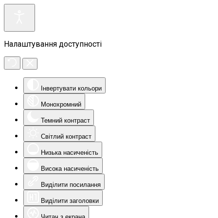
Налаштування доступності
Інвертувати кольори
Монохромний
Темний контраст
Світлий контраст
Низька насиченість
Висока насиченість
Виділити посилання
Виділити заголовки
Читач з екрана