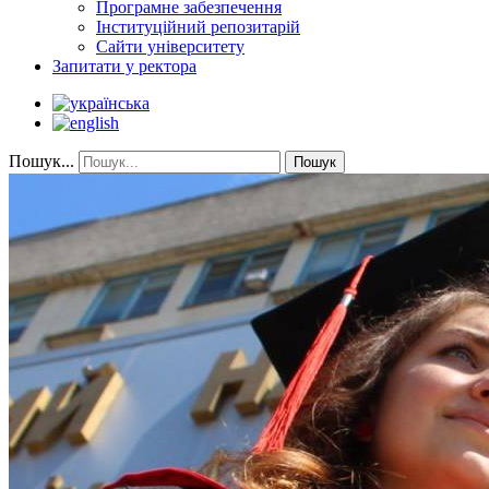
Програмне забезпечення
Інституційний репозитарій
Сайти університету
Запитати у ректора
Пошук...
Пошук