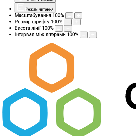
Режим читання
Масштабування
100
%
Розмір шрифту
100
%
Висота лінії
100
%
Інтервал між літерами
100
%