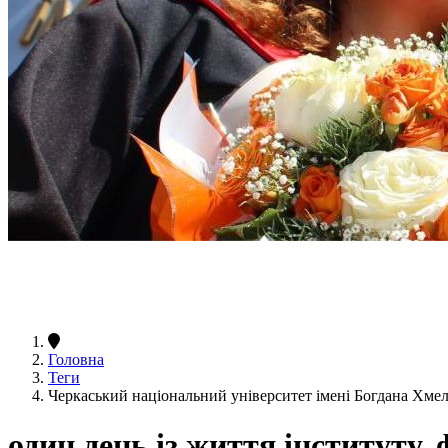
Головна
Теги
Черкаський національний університет імені Богдана Хмел
один день із життя інституту,