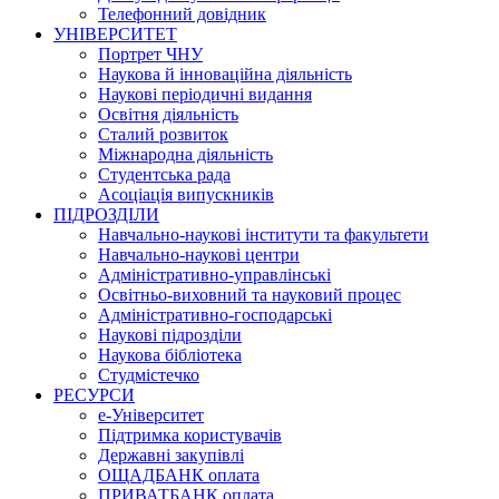
Телефонний довідник
УНІВЕРСИТЕТ
Портрет ЧНУ
Наукова й інноваційна діяльність
Наукові періодичні видання
Освітня діяльність
Сталий розвиток
Міжнародна діяльність
Студентська рада
Асоціація випускників
ПІДРОЗДІЛИ
Навчально-наукові інститути та факультети
Навчально-наукові центри
Адміністративно-управлінські
Освітньо-виховний та науковий процес
Адміністративно-господарські
Наукові підрозділи
Наукова бібліотека
Студмістечко
РЕСУРСИ
е-Університет
Підтримка користувачів
Державні закупівлі
ОЩАДБАНК оплата
ПРИВАТБАНК оплата