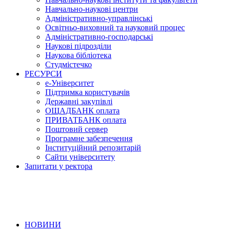
Навчально-наукові центри
Адміністративно-управлінські
Освітньо-виховний та науковий процес
Адміністративно-господарські
Наукові підрозділи
Наукова бібліотека
Студмістечко
РЕСУРСИ
е-Університет
Підтримка користувачів
Державні закупівлі
ОЩАДБАНК оплата
ПРИВАТБАНК оплата
Поштовий сервер
Програмне забезпечення
Інституційний репозитарій
Сайти університету
Запитати у ректора
НОВИНИ