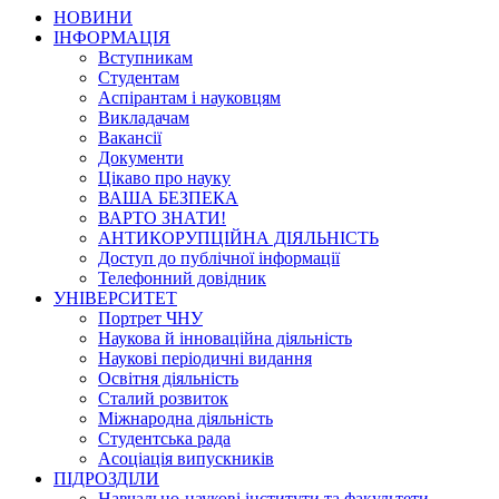
НОВИНИ
ІНФОРМАЦІЯ
Вступникам
Студентам
Аспірантам і науковцям
Викладачам
Вакансії
Документи
Цікаво про науку
ВАША БЕЗПЕКА
ВАРТО ЗНАТИ!
АНТИКОРУПЦІЙНА ДІЯЛЬНІСТЬ
Доступ до публічної інформації
Телефонний довідник
УНІВЕРСИТЕТ
Портрет ЧНУ
Наукова й інноваційна діяльність
Наукові періодичні видання
Освітня діяльність
Сталий розвиток
Міжнародна діяльність
Студентська рада
Асоціація випускників
ПІДРОЗДІЛИ
Навчально-наукові інститути та факультети