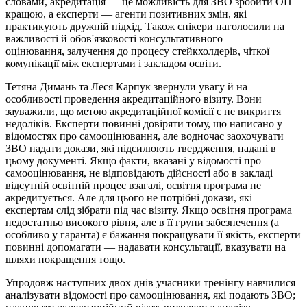
словами, акредитація — це можливість для ЗВО зробити ОП
кращою, а експерти — агенти позитивних змін, які
практикують дружній підхід. Також спікери наголосили на
важливості й обов'язковості консультативного
оцінювання, залучення до процесу стейкхолдерів, чіткої
комунікації між експертами і закладом освіти.
Тетяна Димань та Леся Карпук звернули увагу й на
особливості проведення акредитаційного візиту. Вони
зауважили, що метою акредитаційної комісії є не викриття
недоліків. Експерти повинні довіряти тому, що написано у
відомостях про самооцінювання, але водночас заохочувати
ЗВО надати докази, які підсилюють твердження, надані в
цьому документі. Якщо факти, вказані у відомості про
самооцінювання, не відповідають дійсності або в закладі
відсутній освітній процес взагалі, освітня програма не
акредитується. Але для цього не потрібні докази, які
експертам слід зібрати під час візиту. Якщо освітня програма
недостатньо високого рівня, але в її групи забезпечення (а
особливо у гаранта) є бажання покращувати її якість, експерти
повинні допомагати — надавати консультації, вказувати на
шляхи покращення тощо.
Упродовж наступних двох днів учасники тренінгу навчилися
аналізувати відомості про самооцінювання, які подають ЗВО;