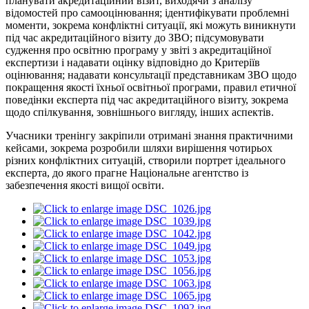
планувати акредитаційний візит, виходячи з аналізу
відомостей про самооцінювання; ідентифікувати проблемні
моменти, зокрема конфліктні ситуації, які можуть виникнути
під час акредитаційного візиту до ЗВО; підсумовувати
судження про освітню програму у звіті з акредитаційної
експертизи і надавати оцінку відповідно до Критеріїв
оцінювання; надавати консультації представникам ЗВО щодо
покращення якості їхньої освітньої програми, правил етичної
поведінки експерта під час акредитаційного візиту, зокрема
щодо спілкування, зовнішнього вигляду, інших аспектів.
Учасники тренінгу закріпили отримані знання практичними
кейсами, зокрема розробили шляхи вирішення чотирьох
різних конфліктних ситуацій, створили портрет ідеального
експерта, до якого прагне Національне агентство із
забезпечення якості вищої освіти.