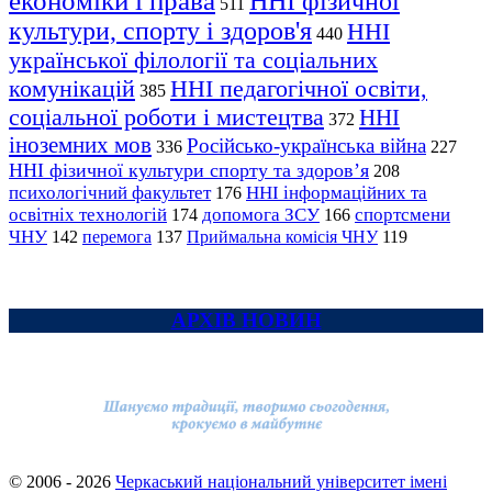
економіки і права
ННІ фізичної
511
культури, спорту і здоров'я
ННІ
440
української філології та соціальних
комунікацій
ННІ педагогічної освіти,
385
соціальної роботи і мистецтва
ННІ
372
іноземних мов
Російсько-українська війна
336
227
ННІ фізичної культури спорту та здоров’я
208
психологічний факультет
ННІ інформаційних та
176
освітніх технологій
допомога ЗСУ
спортсмени
174
166
ЧНУ
перемога
142
137
Приймальна комісія ЧНУ
119
АРХІВ НОВИН
© 2006 - 2026
Черкаський національний університет імені