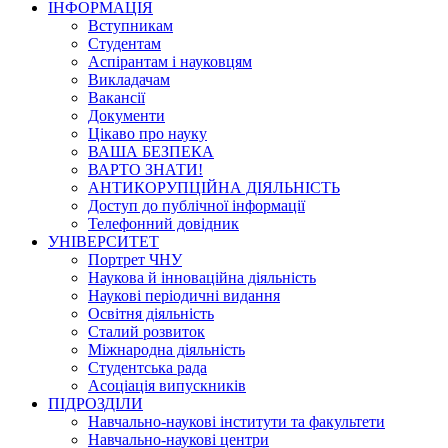
ІНФОРМАЦІЯ
Вступникам
Студентам
Аспірантам і науковцям
Викладачам
Вакансії
Документи
Цікаво про науку
ВАША БЕЗПЕКА
ВАРТО ЗНАТИ!
АНТИКОРУПЦІЙНА ДІЯЛЬНІСТЬ
Доступ до публічної інформації
Телефонний довідник
УНІВЕРСИТЕТ
Портрет ЧНУ
Наукова й інноваційна діяльність
Наукові періодичні видання
Освітня діяльність
Сталий розвиток
Міжнародна діяльність
Студентська рада
Асоціація випускників
ПІДРОЗДІЛИ
Навчально-наукові інститути та факультети
Навчально-наукові центри