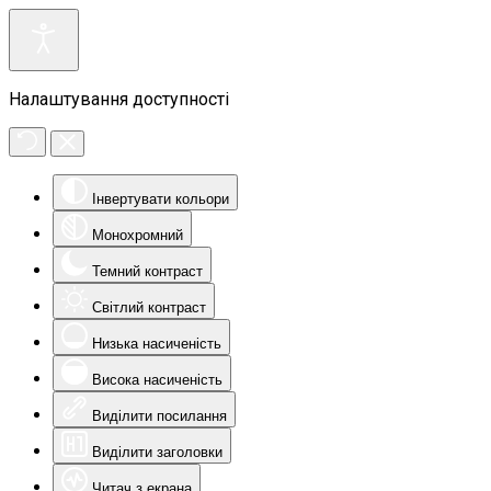
Налаштування доступності
Інвертувати кольори
Монохромний
Темний контраст
Світлий контраст
Низька насиченість
Висока насиченість
Виділити посилання
Виділити заголовки
Читач з екрана