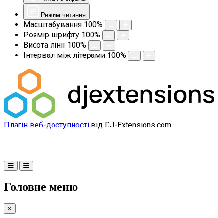
Режим читання
Масштабування
100
%
Розмір шрифту
100
%
Висота лінії
100
%
Інтервал між літерами
100
%
Плагін веб-доступності
від DJ-Extensions.com
Головне меню
×