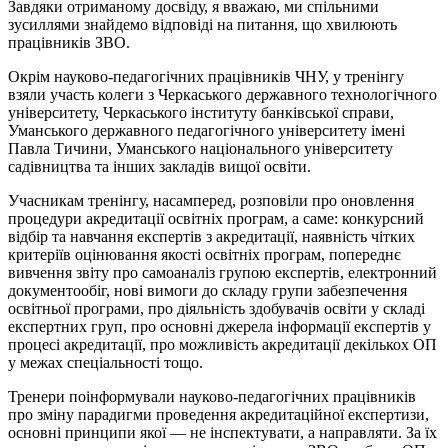
Завдяки отриманому досвіду, я вважаю, ми спільними
зусиллями знайдемо відповіді на питання, що хвилюють
працівників ЗВО.
Окрім науково-педагогічних працівників ЧНУ, у тренінгу
взяли участь колеги з Черкаського державного технологічного
університету, Черкаського інституту банківської справи,
Уманського державного педагогічного університету імені
Павла Тичини, Уманського національного університету
садівництва та інших закладів вищої освіти.
Учасникам тренінгу, насамперед, розповіли про оновлення
процедури акредитації освітніх програм, а саме: конкурсний
відбір та навчання експертів з акредитації, наявність чітких
критеріїв оцінювання якості освітніх програм, попереднє
вивчення звіту про самоаналіз групою експертів, електронний
документообіг, нові вимоги до складу групи забезпечення
освітньої програми, про діяльність здобувачів освіти у складі
експертних груп, про основні джерела інформації експертів у
процесі акредитації, про можливість акредитації декількох ОП
у межах спеціальності тощо.
Тренери поінформували науково-педагогічних працівників
про зміну парадигми проведення акредитаційної експертизи,
основні принципи якої — не інспектувати, а направляти. За їх