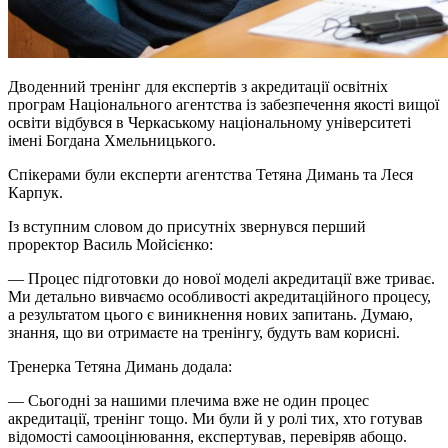
Дводенний тренінг для експертів з акредитації освітніх
програм Національного агентства із забезпечення якості вищої
освіти відбувся в Черкаському національному університеті
імені Богдана Хмельницького.
Спікерами були експерти агентства Тетяна Димань та Леся
Карпук.
Із вступним словом до присутніх звернувся перший
проректор Василь Мойсієнко:
— Процес підготовки до нової моделі акредитації вже триває.
Ми детально вивчаємо особливості акредитаційного процесу,
а результатом цього є виникнення нових запитань. Думаю,
знання, що ви отримаєте на тренінгу, будуть вам корисні.
Тренерка Тетяна Димань додала:
— Сьогодні за нашими плечима вже не один процес
акредитації, тренінг тощо. Ми були й у ролі тих, хто готував
відомості самооцінювання, експертував, перевіряв абощо.