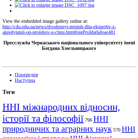
View the embedded image gallery online at:
http://cdu.edu.ua/news/dvodennyi-treninh-dlia-ekspertiv-z-
akredytatsii-op-proishov-u-chnu.html#sigProIda0afeae481
Пресслужба Черкаського національного університету імені
Богдана Хмельницького
Попередня
Наступна
Теги
ННІ міжнародних відносин,
історії та філософії
ННІ
796
природничих та аграрних наук
ННІ
570