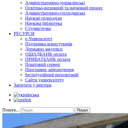
Адміністративно-управлінські
Освітньо-виховний та науковий процес
Адміністративно-господарські
Наукові підрозділи
Наукова бібліотека
Студмістечко
РЕСУРСИ
е-Університет
Підтримка користувачів
Державні закупівлі
ОЩАДБАНК оплата
ПРИВАТБАНК оплата
Поштовий сервер
Програмне забезпечення
Інституційний репозитарій
Сайти університету
Запитати у ректора
Пошук...
Пошук