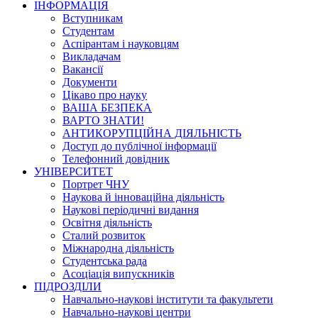
ІНФОРМАЦІЯ
Вступникам
Студентам
Аспірантам і науковцям
Викладачам
Вакансії
Документи
Цікаво про науку
ВАША БЕЗПЕКА
ВАРТО ЗНАТИ!
АНТИКОРУПЦІЙНА ДІЯЛЬНІСТЬ
Доступ до публічної інформації
Телефонний довідник
УНІВЕРСИТЕТ
Портрет ЧНУ
Наукова й інноваційна діяльність
Наукові періодичні видання
Освітня діяльність
Сталий розвиток
Міжнародна діяльність
Студентська рада
Асоціація випускників
ПІДРОЗДІЛИ
Навчально-наукові інститути та факультети
Навчально-наукові центри