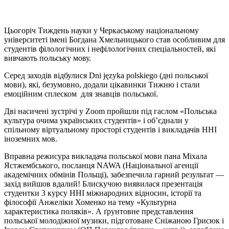
Цьогоріч Тиждень науки у Черкаському національному
університеті імені Богдана Хмельницького став особливим для
студентів філологічних і нефілологічних спеціальностей, які
вивчають польську мову.
Серед заходів відбулися Dni języka polskiego (дні польської
мови), які, безумовно, додали цікавинки Тижню і стали
емоційним сплеском для знавців польської.
Дві насичені зустрічі у Zoom пройшли під гаслом «Польська
культура очима українських студентів» і об’єднали у
спільному віртуальному просторі студентів і викладачів ННІ
іноземних мов.
Вправна режисура викладача польської мови пана Міхала
Ястжембського, посланця NAWA (Національної агенції
академічних обмінів Польщі), забезпечила гарний результат —
захід вийшов вдалий! Блискучою виявилася презентація
студентки 3 курсу ННІ міжнародних відносин, історії та
філософії Анжеліки Хоменко на тему «Культурна
характеристика поляків». А ґрунтовне представлення
польської молодіжної музики, підготоване Сніжаною Грисюк і