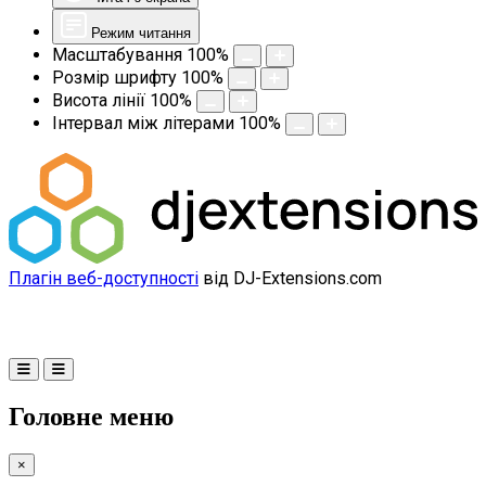
Режим читання
Масштабування
100
%
Розмір шрифту
100
%
Висота лінії
100
%
Інтервал між літерами
100
%
Плагін веб-доступності
від DJ-Extensions.com
Головне меню
×