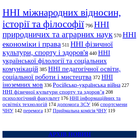
ННІ міжнародних відносин,
історії та філософії
ННІ
796
природничих та аграрних наук
ННІ
570
економіки і права
ННІ фізичної
511
культури, спорту і здоров'я
ННІ
440
української філології та соціальних
комунікацій
ННІ педагогічної освіти,
385
соціальної роботи і мистецтва
ННІ
372
іноземних мов
Російсько-українська війна
336
227
ННІ фізичної культури спорту та здоров’я
208
психологічний факультет
ННІ інформаційних та
176
освітніх технологій
допомога ЗСУ
спортсмени
174
166
ЧНУ
перемога
142
137
Приймальна комісія ЧНУ
119
АРХІВ НОВИН