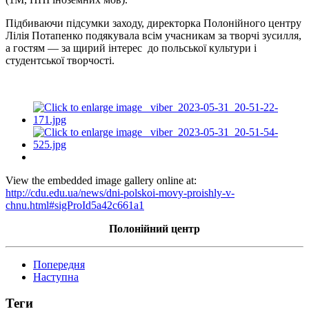
Підбиваючи підсумки заходу, директорка Полонійного центру
Лілія Потапенко подякувала всім учасникам за творчі зусилля,
а гостям — за щирий інтерес до польської культури і
студентської творчості.
View the embedded image gallery online at:
http://cdu.edu.ua/news/dni-polskoi-movy-proishly-v-
chnu.html#sigProId5a42c661a1
Полонійний центр
Попередня
Наступна
Теги