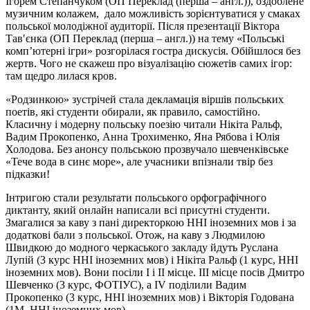
Ігорем Степанчуком (ОП Переклад (перша – англ.)), оздоблене
музичним колажем, дало можливість зорієнтуватися у смаках
польської молодіжної аудиторії. Після презентації Віктора
Тав′єнка (ОП Переклад (перша – англ.)) на тему «Польські
комп’ютерні ігри» розгорілася гостра дискусія. Обійшлося без
жертв. Чого не скажеш про візуалізацію сюжетів самих ігор:
там щедро лилася кров.
«Родзинкою» зустрічей стала декламація віршів польських
поетів, які студенти обирали, як правило, самостійно.
Класичну і модерну польську поезію читали Нікіта Ральф,
Вадим Прокопенко, Анна Трохименко, Яна Рябова і Юлія
Холодова. Без анонсу польською прозвучало шевченківське
«Тече вода в синє море», але учасники впізнали твір без
підказки!
Інтригою стали результати польського орфографічного
диктанту, який онлайн написали всі присутні студенти.
Змагалися за каву з пані директоркою ННІ іноземних мов і за
додаткові бали з польської. Отож, на каву з Людмилою
Швидкою до модного черкаського закладу йдуть Руслана
Лупій (3 курс ННІ іноземних мов) і Нікіта Ральф (1 курс, ННІ
іноземних мов). Вони посіли І і ІІ місце. ІІІ місце посів Дмитро
Шевченко (3 курс, ФОТІУС), а ІV поділили Вадим
Прокопенко (3 курс, ННІ іноземних мов) і Вікторія Годована
(1М, ННІ іноземних мов).