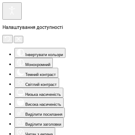
Налаштування доступності
Інвертувати кольори
Монохромний
Темний контраст
Світлий контраст
Низька насиченість
Висока насиченість
Виділити посилання
Виділити заголовки
Читач з екрана