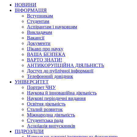
НОВИНИ
ІНФОРМАЦІЯ
Вступникам
Студентам
Аспірантам і науковцям
Викладачам
Вакансії
Документи
Цікаво про науку
ВАША БЕЗПЕКА
ВАРТО ЗНАТИ!
АНТИКОРУПЦІЙНА ДІЯЛЬНІСТЬ
Доступ до публічної інформації
Телефонний довідник
УНІВЕРСИТЕТ
Портрет ЧНУ
Наукова й інноваційна діяльність
Наукові періодичні видання
Освітня діяльність
Сталий розвиток
Міжнародна діяльність
Студентська рада
Асоціація випускників
ПІДРОЗДІЛИ
Навчально-наукові інститути та факультети