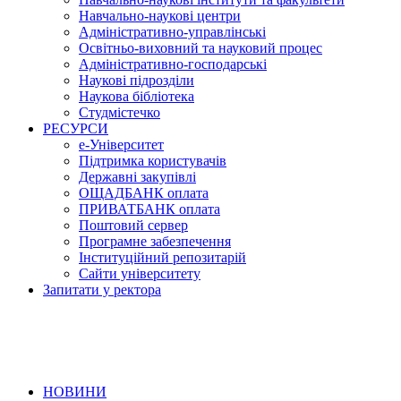
Навчально-наукові центри
Адміністративно-управлінські
Освітньо-виховний та науковий процес
Адміністративно-господарські
Наукові підрозділи
Наукова бібліотека
Студмістечко
РЕСУРСИ
е-Університет
Підтримка користувачів
Державні закупівлі
ОЩАДБАНК оплата
ПРИВАТБАНК оплата
Поштовий сервер
Програмне забезпечення
Інституційний репозитарій
Сайти університету
Запитати у ректора
НОВИНИ