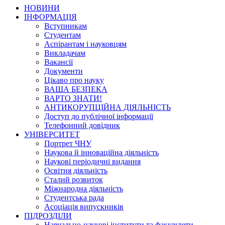
НОВИНИ
ІНФОРМАЦІЯ
Вступникам
Студентам
Аспірантам і науковцям
Викладачам
Вакансії
Документи
Цікаво про науку
ВАША БЕЗПЕКА
ВАРТО ЗНАТИ!
АНТИКОРУПЦІЙНА ДІЯЛЬНІСТЬ
Доступ до публічної інформації
Телефонний довідник
УНІВЕРСИТЕТ
Портрет ЧНУ
Наукова й інноваційна діяльність
Наукові періодичні видання
Освітня діяльність
Сталий розвиток
Міжнародна діяльність
Студентська рада
Асоціація випускників
ПІДРОЗДІЛИ
Навчально-наукові інститути та факультети