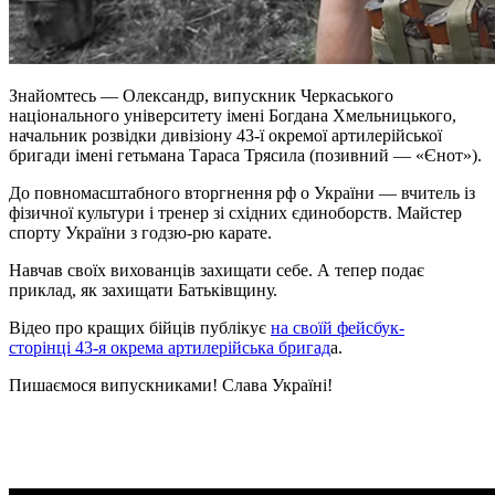
Знайомтесь — Олександр, випускник Черкаського
національного університету імені Богдана Хмельницького,
начальник розвідки дивізіону 43-ї окремої артилерійської
бригади імені гетьмана Тараса Трясила (позивний — «Єнот»).
До повномасштабного вторгнення рф о України — вчитель із
фізичної культури і тренер зі східних єдиноборств. Майстер
спорту України з годзю-рю карате.
Навчав своїх вихованців захищати себе. А тепер подає
приклад, як захищати Батьківщину.
Відео про кращих бійців публікує
на своїй фейсбук-
сторінці 43-я окрема артилерійська бригад
а.
Пишаємося випускниками! Слава Україні!