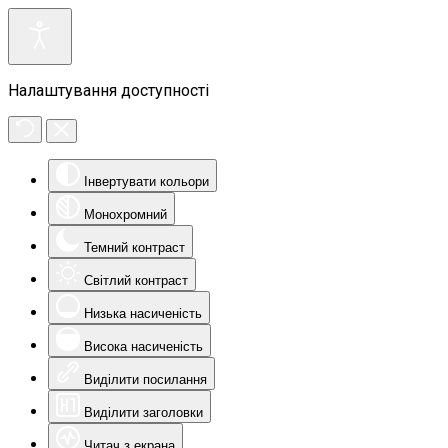
Налаштування доступності
Інвертувати кольори
Монохромний
Темний контраст
Світлий контраст
Низька насиченість
Висока насиченість
Виділити посилання
Виділити заголовки
Читач з екрана