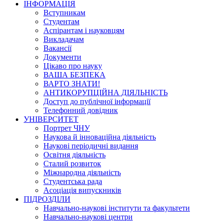
ІНФОРМАЦІЯ
Вступникам
Студентам
Аспірантам і науковцям
Викладачам
Вакансії
Документи
Цікаво про науку
ВАША БЕЗПЕКА
ВАРТО ЗНАТИ!
АНТИКОРУПЦІЙНА ДІЯЛЬНІСТЬ
Доступ до публічної інформації
Телефонний довідник
УНІВЕРСИТЕТ
Портрет ЧНУ
Наукова й інноваційна діяльність
Наукові періодичні видання
Освітня діяльність
Сталий розвиток
Міжнародна діяльність
Студентська рада
Асоціація випускників
ПІДРОЗДІЛИ
Навчально-наукові інститути та факультети
Навчально-наукові центри