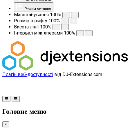
Режим читання
Масштабування
100
%
Розмір шрифту
100
%
Висота лінії
100
%
Інтервал між літерами
100
%
Плагін веб-доступності
від DJ-Extensions.com
Головне меню
×