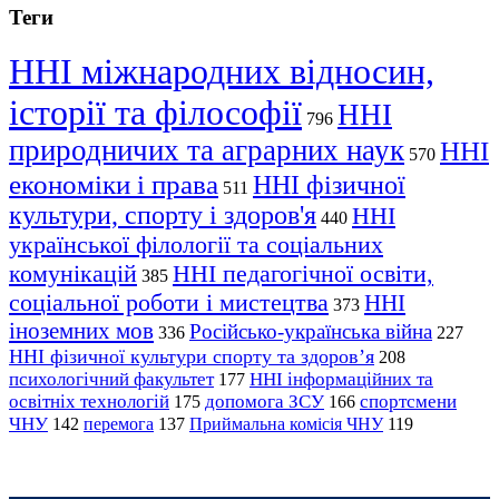
Теги
ННІ міжнародних відносин,
історії та філософії
ННІ
796
природничих та аграрних наук
ННІ
570
економіки і права
ННІ фізичної
511
культури, спорту і здоров'я
ННІ
440
української філології та соціальних
комунікацій
ННІ педагогічної освіти,
385
соціальної роботи і мистецтва
ННІ
373
іноземних мов
Російсько-українська війна
336
227
ННІ фізичної культури спорту та здоров’я
208
психологічний факультет
ННІ інформаційних та
177
освітніх технологій
допомога ЗСУ
спортсмени
175
166
ЧНУ
перемога
142
137
Приймальна комісія ЧНУ
119