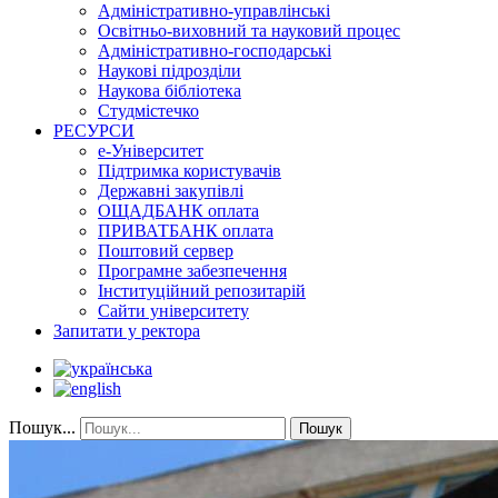
Адміністративно-управлінські
Освітньо-виховний та науковий процес
Адміністративно-господарські
Наукові підрозділи
Наукова бібліотека
Студмістечко
РЕСУРСИ
е-Університет
Підтримка користувачів
Державні закупівлі
ОЩАДБАНК оплата
ПРИВАТБАНК оплата
Поштовий сервер
Програмне забезпечення
Інституційний репозитарій
Сайти університету
Запитати у ректора
Пошук...
Пошук