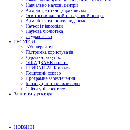
Навчально-наукові центри
Адміністративно-управлінські
Освітньо-виховний та науковий процес
Адміністративно-господарські
Наукові підрозділи
Наукова бібліотека
Студмістечко
РЕСУРСИ
е-Університет
Підтримка користувачів
Державні закупівлі
ОЩАДБАНК оплата
ПРИВАТБАНК оплата
Поштовий сервер
Програмне забезпечення
Інституційний репозитарій
Сайти університету
Запитати у ректора
НОВИНИ