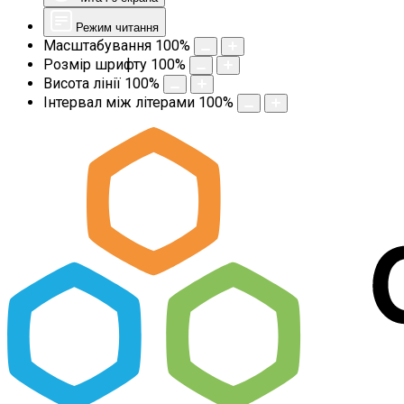
Режим читання
Масштабування
100
%
Розмір шрифту
100
%
Висота лінії
100
%
Інтервал між літерами
100
%