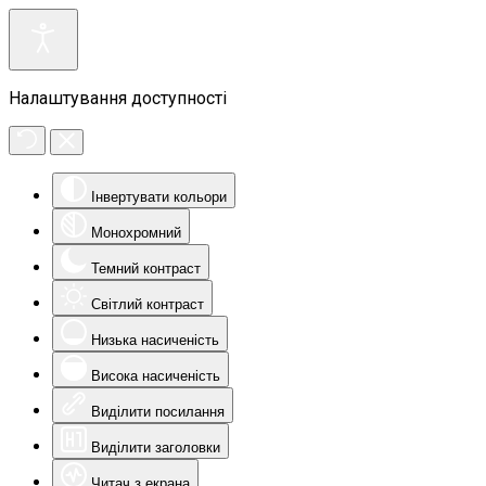
Налаштування доступності
Інвертувати кольори
Монохромний
Темний контраст
Світлий контраст
Низька насиченість
Висока насиченість
Виділити посилання
Виділити заголовки
Читач з екрана