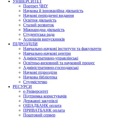
УНІВЕРСИТЕТ
Портрет ЧНУ
Наукова й інноваційна діяльність
Наукові періодичні видання
Освітня діяльність
Сталий розвиток
Міжнародна діяльність
Студентська рада
Асоціація випускників
ПІДРОЗДІЛИ
Навчально-наукові інститути та факультети
Навчально-наукові центри
Адміністративно-управлінські
Освітньо-виховний та науковий процес
Адміністративно-господарські
Наукові підрозділи
Наукова бібліотека
Студмістечко
РЕСУРСИ
е-Університет
Підтримка користувачів
Державні закупівлі
ОЩАДБАНК оплата
ПРИВАТБАНК оплата
Поштовий сервер