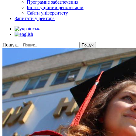
Програмне забезпечення
Інституційний репозитарій
Сайти університету
Запитати у ректора
Пошук...
Пошук