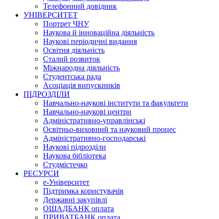
Телефонний довідник
УНІВЕРСИТЕТ
Портрет ЧНУ
Наукова й інноваційна діяльність
Наукові періодичні видання
Освітня діяльність
Сталий розвиток
Міжнародна діяльність
Студентська рада
Асоціація випускників
ПІДРОЗДІЛИ
Навчально-наукові інститути та факультети
Навчально-наукові центри
Адміністративно-управлінські
Освітньо-виховний та науковий процес
Адміністративно-господарські
Наукові підрозділи
Наукова бібліотека
Студмістечко
РЕСУРСИ
е-Університет
Підтримка користувачів
Державні закупівлі
ОЩАДБАНК оплата
ПРИВАТБАНК оплата