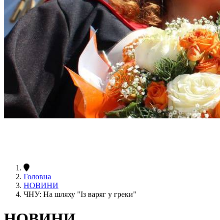
Головна
НОВИНИ
ЧНУ: На шляху "Із варяг у греки"
НОВИНИ