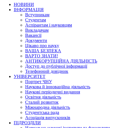
НОВИНИ
ІНФОРМАЦІЯ
Вступникам
Студентам
Аспірантам і науковцям
Викладачам
Вакансії
Документи
Цікаво про науку
ВАША БЕЗПЕКА
ВАРТО ЗНАТИ!
АНТИКОРУПЦІЙНА ДІЯЛЬНІСТЬ
Доступ до публічної інформації
Телефонний довідник
УНІВЕРСИТЕТ
Портрет ЧНУ
Наукова й інноваційна діяльність
Наукові періодичні видання
Освітня діяльність
Сталий розвиток
Міжнародна діяльність
Студентська рада
Асоціація випускників
ПІДРОЗДІЛИ
Навчально-наукові інститути та факультети