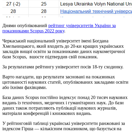
Днями опублікований
рейтинг університетів України за
показниками Scopus 2022 року
.
Черкаський національний університет імені Богдана
Хмельницького, який входить до 20-ки кращих українських
закладів вищої освіти за показниками даних наукометричної
бази Scopus, вшосте підтвердив свій показник.
За результатами рейтингу університет посів 18-ту сходинку.
Варто нагадати, що результати засновані на показниках
цитованості наукових статей, опублікованих закладами освіти
або їхніми фахівцями.
База даних Scopus постійно індексує понад 20 тисяч наукових
видань із технічних, медичних і гуманітарних наук. До бази
даних також потрапляють публікації наукових журналів,
матеріали конференцій і книжкових видань.
У рейтинговій таблиці українські університети ранжовані за
індексом Гірша — кількісним показником, що базується на