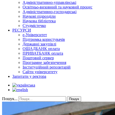
Адміністративно-управлінські
Освітньо-виховний та науковий процес
Адміністративно-господарські
Наукові підрозділи
Наукова бібліотека
Студмістечко
РЕСУРСИ
е-Університет
Підтримка користувачів
Державні закупівлі
ОЩАДБАНК оплата
ПРИВАТБАНК оплата
Поштовий сервер
Програмне забезпечення
Інституційний репозитарій
Сайти університету
Запитати у ректора
Пошук...
Пошук