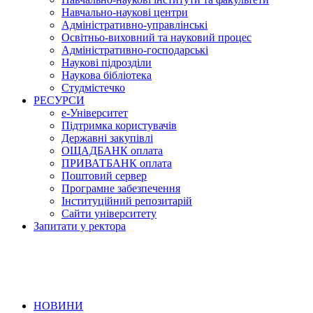
Навчально-наукові центри
Адміністративно-управлінські
Освітньо-виховний та науковий процес
Адміністративно-господарські
Наукові підрозділи
Наукова бібліотека
Студмістечко
РЕСУРСИ
е-Університет
Підтримка користувачів
Державні закупівлі
ОЩАДБАНК оплата
ПРИВАТБАНК оплата
Поштовий сервер
Програмне забезпечення
Інституційний репозитарій
Сайти університету
Запитати у ректора
НОВИНИ