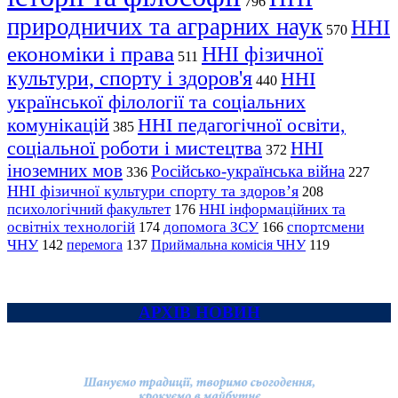
796
природничих та аграрних наук
ННІ
570
економіки і права
ННІ фізичної
511
культури, спорту і здоров'я
ННІ
440
української філології та соціальних
комунікацій
ННІ педагогічної освіти,
385
соціальної роботи і мистецтва
ННІ
372
іноземних мов
Російсько-українська війна
336
227
ННІ фізичної культури спорту та здоров’я
208
психологічний факультет
ННІ інформаційних та
176
освітніх технологій
допомога ЗСУ
спортсмени
174
166
ЧНУ
перемога
142
137
Приймальна комісія ЧНУ
119
АРХІВ НОВИН