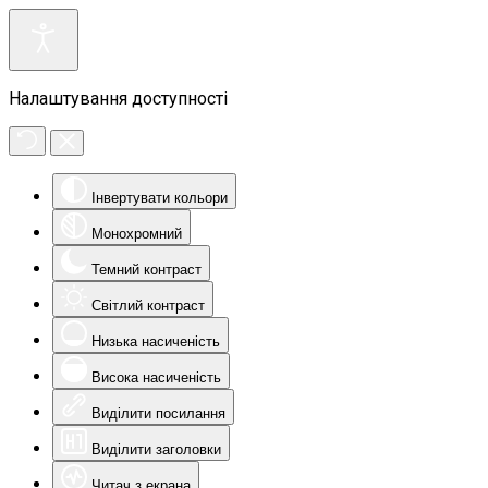
Налаштування доступності
Інвертувати кольори
Монохромний
Темний контраст
Світлий контраст
Низька насиченість
Висока насиченість
Виділити посилання
Виділити заголовки
Читач з екрана