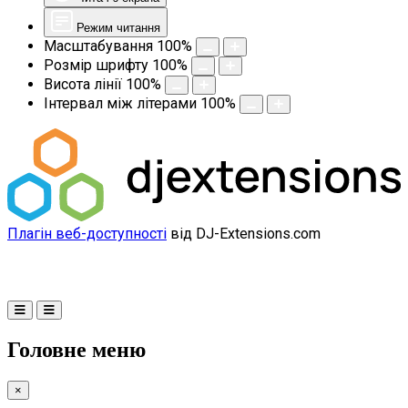
Режим читання
Масштабування
100
%
Розмір шрифту
100
%
Висота лінії
100
%
Інтервал між літерами
100
%
Плагін веб-доступності
від DJ-Extensions.com
Головне меню
×