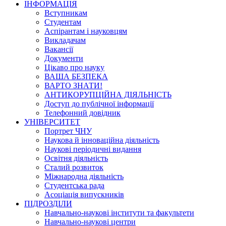
ІНФОРМАЦІЯ
Вступникам
Студентам
Аспірантам і науковцям
Викладачам
Вакансії
Документи
Цікаво про науку
ВАША БЕЗПЕКА
ВАРТО ЗНАТИ!
АНТИКОРУПЦІЙНА ДІЯЛЬНІСТЬ
Доступ до публічної інформації
Телефонний довідник
УНІВЕРСИТЕТ
Портрет ЧНУ
Наукова й інноваційна діяльність
Наукові періодичні видання
Освітня діяльність
Сталий розвиток
Міжнародна діяльність
Студентська рада
Асоціація випускників
ПІДРОЗДІЛИ
Навчально-наукові інститути та факультети
Навчально-наукові центри