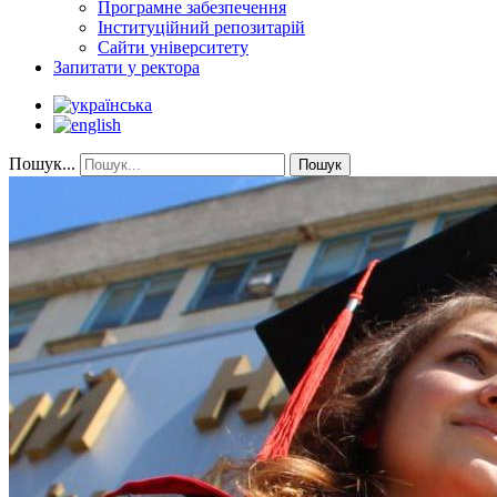
Програмне забезпечення
Інституційний репозитарій
Сайти університету
Запитати у ректора
Пошук...
Пошук