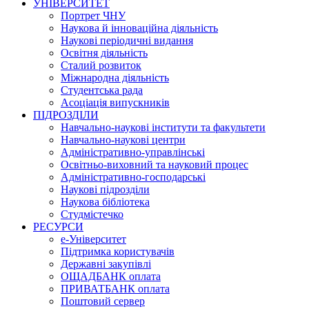
УНІВЕРСИТЕТ
Портрет ЧНУ
Наукова й інноваційна діяльність
Наукові періодичні видання
Освітня діяльність
Сталий розвиток
Міжнародна діяльність
Студентська рада
Асоціація випускників
ПІДРОЗДІЛИ
Навчально-наукові інститути та факультети
Навчально-наукові центри
Адміністративно-управлінські
Освітньо-виховний та науковий процес
Адміністративно-господарські
Наукові підрозділи
Наукова бібліотека
Студмістечко
РЕСУРСИ
е-Університет
Підтримка користувачів
Державні закупівлі
ОЩАДБАНК оплата
ПРИВАТБАНК оплата
Поштовий сервер