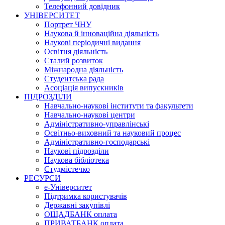
Телефонний довідник
УНІВЕРСИТЕТ
Портрет ЧНУ
Наукова й інноваційна діяльність
Наукові періодичні видання
Освітня діяльність
Сталий розвиток
Міжнародна діяльність
Студентська рада
Асоціація випускників
ПІДРОЗДІЛИ
Навчально-наукові інститути та факультети
Навчально-наукові центри
Адміністративно-управлінські
Освітньо-виховний та науковий процес
Адміністративно-господарські
Наукові підрозділи
Наукова бібліотека
Студмістечко
РЕСУРСИ
е-Університет
Підтримка користувачів
Державні закупівлі
ОЩАДБАНК оплата
ПРИВАТБАНК оплата