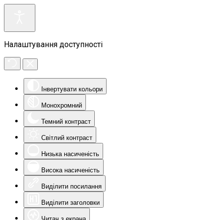
Налаштування доступності
Інвертувати кольори
Монохромний
Темний контраст
Світлий контраст
Низька насиченість
Висока насиченість
Виділити посилання
Виділити заголовки
Читач з екрана