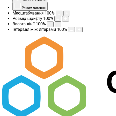
Режим читання
Масштабування
100
%
Розмір шрифту
100
%
Висота лінії
100
%
Інтервал між літерами
100
%