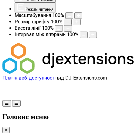
Режим читання
Масштабування
100
%
Розмір шрифту
100
%
Висота лінії
100
%
Інтервал між літерами
100
%
Плагін веб-доступності
від DJ-Extensions.com
Головне меню
×