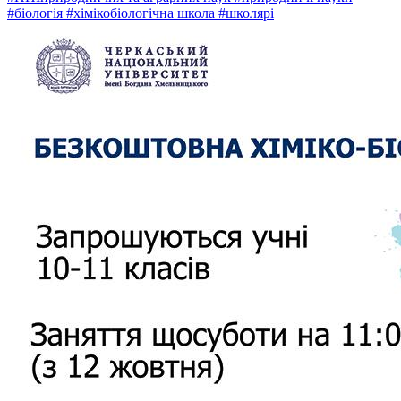
#біологія
#хімікобіологічна школа
#школярі