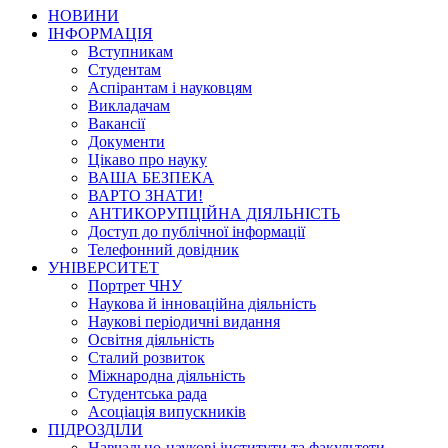
НОВИНИ
ІНФОРМАЦІЯ
Вступникам
Студентам
Аспірантам і науковцям
Викладачам
Вакансії
Документи
Цікаво про науку
ВАША БЕЗПЕКА
ВАРТО ЗНАТИ!
АНТИКОРУПЦІЙНА ДІЯЛЬНІСТЬ
Доступ до публічної інформації
Телефонний довідник
УНІВЕРСИТЕТ
Портрет ЧНУ
Наукова й інноваційна діяльність
Наукові періодичні видання
Освітня діяльність
Сталий розвиток
Міжнародна діяльність
Студентська рада
Асоціація випускників
ПІДРОЗДІЛИ
Навчально-наукові інститути та факультети