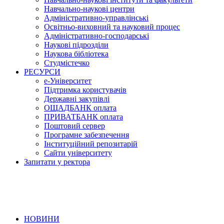
Навчально-наукові центри
Адміністративно-управлінські
Освітньо-виховний та науковий процес
Адміністративно-господарські
Наукові підрозділи
Наукова бібліотека
Студмістечко
РЕСУРСИ
е-Університет
Підтримка користувачів
Державні закупівлі
ОЩАДБАНК оплата
ПРИВАТБАНК оплата
Поштовий сервер
Програмне забезпечення
Інституційний репозитарій
Сайти університету
Запитати у ректора
НОВИНИ