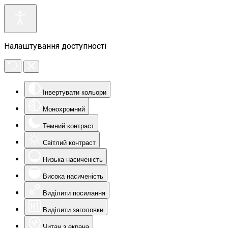
Налаштування доступності
Інвертувати кольори
Монохромний
Темний контраст
Світлий контраст
Низька насиченість
Висока насиченість
Виділити посилання
Виділити заголовки
Читач з екрана