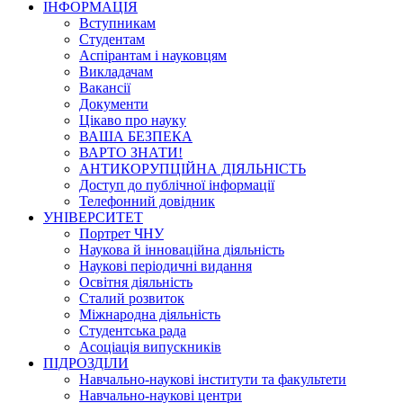
ІНФОРМАЦІЯ
Вступникам
Студентам
Аспірантам і науковцям
Викладачам
Вакансії
Документи
Цікаво про науку
ВАША БЕЗПЕКА
ВАРТО ЗНАТИ!
АНТИКОРУПЦІЙНА ДІЯЛЬНІСТЬ
Доступ до публічної інформації
Телефонний довідник
УНІВЕРСИТЕТ
Портрет ЧНУ
Наукова й інноваційна діяльність
Наукові періодичні видання
Освітня діяльність
Сталий розвиток
Міжнародна діяльність
Студентська рада
Асоціація випускників
ПІДРОЗДІЛИ
Навчально-наукові інститути та факультети
Навчально-наукові центри