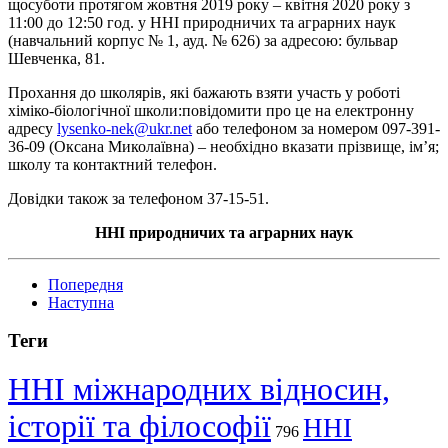
щосуботи протягом жовтня 2019 року – квітня 2020 року з
11:00 до 12:50 год. у ННІ природничих та аграрних наук
(навчальний корпус № 1, ауд. № 626) за адресою: бульвар
Шевченка, 81.
Прохання до школярів, які бажають взяти участь у роботі
хіміко-біологічної школи:повідомити про це на електронну
адресу
lysenko-nek@ukr.net
або телефоном за номером 097-391-
36-09 (Оксана Миколаївна) – необхідно вказати прізвище, ім’я;
школу та контактний телефон.
Довідки також за телефоном 37-15-51.
ННІ природничих та аграрних наук
Попередня
Наступна
Теги
ННІ міжнародних відносин,
історії та філософії
ННІ
796