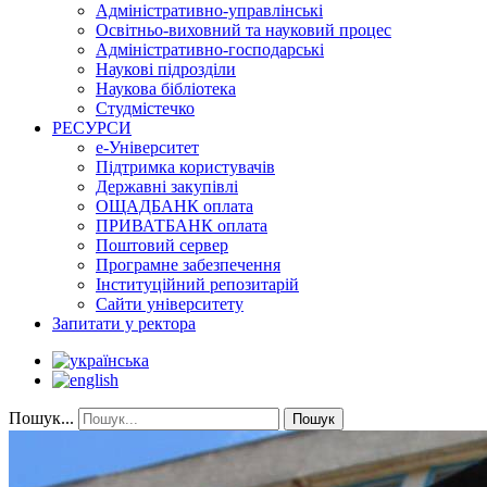
Адміністративно-управлінські
Освітньо-виховний та науковий процес
Адміністративно-господарські
Наукові підрозділи
Наукова бібліотека
Студмістечко
РЕСУРСИ
е-Університет
Підтримка користувачів
Державні закупівлі
ОЩАДБАНК оплата
ПРИВАТБАНК оплата
Поштовий сервер
Програмне забезпечення
Інституційний репозитарій
Сайти університету
Запитати у ректора
Пошук...
Пошук