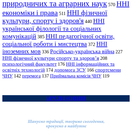
природничих та аграрних наук
ННІ
570
економіки і права
ННІ фізичної
511
культури, спорту і здоров'я
ННІ
440
української філології та соціальних
комунікацій
ННІ педагогічної освіти,
385
соціальної роботи і мистецтва
ННІ
372
іноземних мов
Російсько-українська війна
336
227
ННІ фізичної культури спорту та здоров’я
208
психологічний факультет
ННІ інформаційних та
176
освітніх технологій
допомога ЗСУ
спортсмени
174
166
ЧНУ
перемога
142
137
Приймальна комісія ЧНУ
119
АРХІВ НОВИН