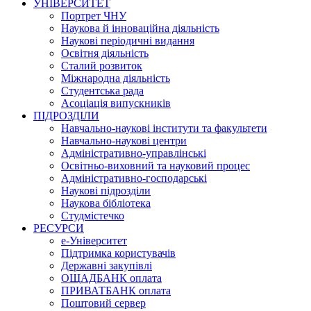
УНІВЕРСИТЕТ
Портрет ЧНУ
Наукова й інноваційна діяльність
Наукові періодичні видання
Освітня діяльність
Сталий розвиток
Міжнародна діяльність
Студентська рада
Асоціація випускників
ПІДРОЗДІЛИ
Навчально-наукові інститути та факультети
Навчально-наукові центри
Адміністративно-управлінські
Освітньо-виховний та науковий процес
Адміністративно-господарські
Наукові підрозділи
Наукова бібліотека
Студмістечко
РЕСУРСИ
е-Університет
Підтримка користувачів
Державні закупівлі
ОЩАДБАНК оплата
ПРИВАТБАНК оплата
Поштовий сервер