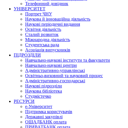
Телефонний довідник
УНІВЕРСИТЕТ
Портрет ЧНУ
Наукова й інноваційна діяльність
Наукові періодичні видання
Освітня діяльність
Сталий розвиток
Міжнародна діяльність
Студентська рада
Асоціація випускників
ПІДРОЗДІЛИ
Навчально-наукові інститути та факультети
Навчально-наукові центри
Адміністративно-управлінські
Освітньо-виховний та науковий процес
Адміністративно-господарські
Наукові підрозділи
Наукова бібліотека
Студмістечко
РЕСУРСИ
е-Університет
Підтримка користувачів
Державні закупівлі
ОЩАДБАНК оплата
ПРИВАТБАНК оплата