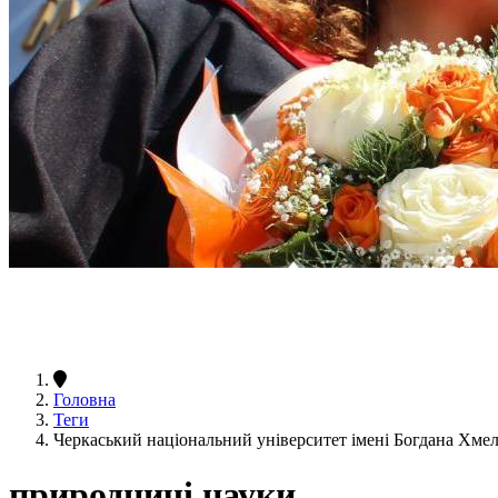
Головна
Теги
Черкаський національний університет імені Богдана Хм
природничі науки