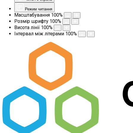
Режим читання
Масштабування
100
%
Розмір шрифту
100
%
Висота лінії
100
%
Інтервал між літерами
100
%