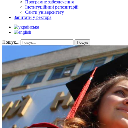
Програмне забезпечення
Інституційний репозитарій
Сайти університету
Запитати у ректора
Пошук...
Пошук