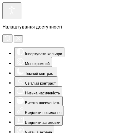
Налаштування доступності
Інвертувати кольори
Монохромний
Темний контраст
Світлий контраст
Низька насиченість
Висока насиченість
Виділити посилання
Виділити заголовки
Читач з екрана