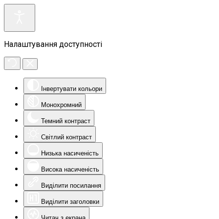
Налаштування доступності
Інвертувати кольори
Монохромний
Темний контраст
Світлий контраст
Низька насиченість
Висока насиченість
Виділити посилання
Виділити заголовки
Читач з екрана