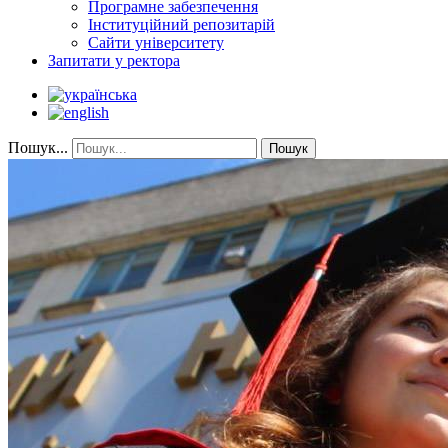
Програмне забезпечення
Інституційний репозитарій
Сайти університету
Запитати у ректора
Пошук...
Пошук