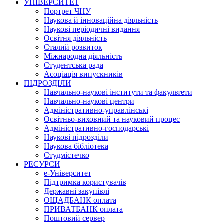
УНІВЕРСИТЕТ
Портрет ЧНУ
Наукова й інноваційна діяльність
Наукові періодичні видання
Освітня діяльність
Сталий розвиток
Міжнародна діяльність
Студентська рада
Асоціація випускників
ПІДРОЗДІЛИ
Навчально-наукові інститути та факультети
Навчально-наукові центри
Адміністративно-управлінські
Освітньо-виховний та науковий процес
Адміністративно-господарські
Наукові підрозділи
Наукова бібліотека
Студмістечко
РЕСУРСИ
е-Університет
Підтримка користувачів
Державні закупівлі
ОЩАДБАНК оплата
ПРИВАТБАНК оплата
Поштовий сервер