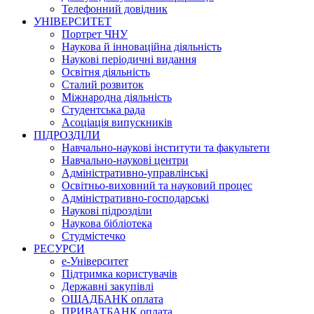
Телефонний довідник
УНІВЕРСИТЕТ
Портрет ЧНУ
Наукова й інноваційна діяльність
Наукові періодичні видання
Освітня діяльність
Сталий розвиток
Міжнародна діяльність
Студентська рада
Асоціація випускників
ПІДРОЗДІЛИ
Навчально-наукові інститути та факультети
Навчально-наукові центри
Адміністративно-управлінські
Освітньо-виховний та науковий процес
Адміністративно-господарські
Наукові підрозділи
Наукова бібліотека
Студмістечко
РЕСУРСИ
е-Університет
Підтримка користувачів
Державні закупівлі
ОЩАДБАНК оплата
ПРИВАТБАНК оплата