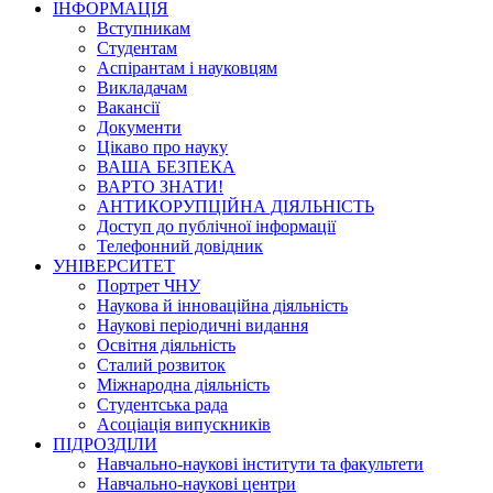
ІНФОРМАЦІЯ
Вступникам
Студентам
Аспірантам і науковцям
Викладачам
Вакансії
Документи
Цікаво про науку
ВАША БЕЗПЕКА
ВАРТО ЗНАТИ!
АНТИКОРУПЦІЙНА ДІЯЛЬНІСТЬ
Доступ до публічної інформації
Телефонний довідник
УНІВЕРСИТЕТ
Портрет ЧНУ
Наукова й інноваційна діяльність
Наукові періодичні видання
Освітня діяльність
Сталий розвиток
Міжнародна діяльність
Студентська рада
Асоціація випускників
ПІДРОЗДІЛИ
Навчально-наукові інститути та факультети
Навчально-наукові центри