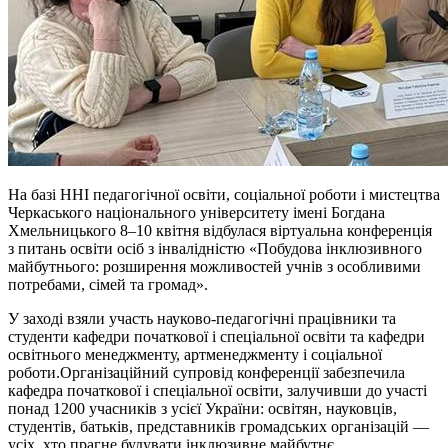
На базі ННІ педагогічної освіти, соціальної роботи
і
мистецтва
Черкаського національного університету імені Богдана
Хмельницького 8–10 квітня відбулася віртуальна конференція
з питань освіти осіб з інвалідністю «Побудова інклюзивного
майбутнього: розширення можливостей учнів з особливими
потребами, сімей та громад».
У заході взяли участь науково-педагогічні працівники та
студенти кафедри початкової
і
спеціальної освіти та кафедри
освітнього менеджменту, артменеджменту і соціальної
роботи.Організаційний супровід конференції забезпечила
кафедра початкової
і
спеціальної освіти, залучивши до участі
понад 1200 учасників з усієї України: освітян, науковців,
студентів, батьків, представників громадських організацій —
усіх, хто прагне будувати інклюзивне майбутнє.