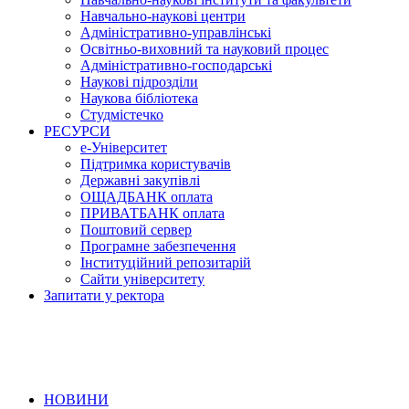
Навчально-наукові центри
Адміністративно-управлінські
Освітньо-виховний та науковий процес
Адміністративно-господарські
Наукові підрозділи
Наукова бібліотека
Студмістечко
РЕСУРСИ
е-Університет
Підтримка користувачів
Державні закупівлі
ОЩАДБАНК оплата
ПРИВАТБАНК оплата
Поштовий сервер
Програмне забезпечення
Інституційний репозитарій
Сайти університету
Запитати у ректора
НОВИНИ