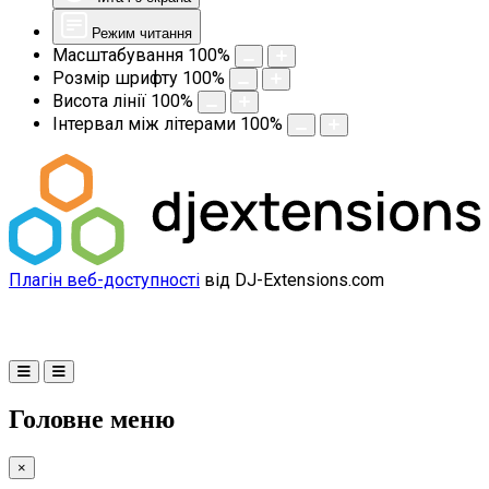
Режим читання
Масштабування
100
%
Розмір шрифту
100
%
Висота лінії
100
%
Інтервал між літерами
100
%
Плагін веб-доступності
від DJ-Extensions.com
Головне меню
×