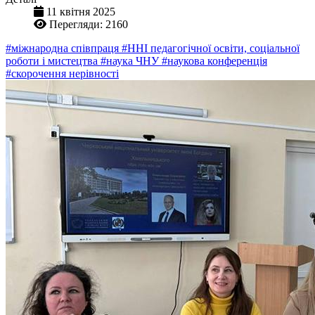
11 квітня 2025
Перегляди: 2160
#міжнародна співпраця
#ННІ педагогічної освіти, соціальної
роботи і мистецтва
#наука ЧНУ
#наукова конференція
#скорочення нерівності