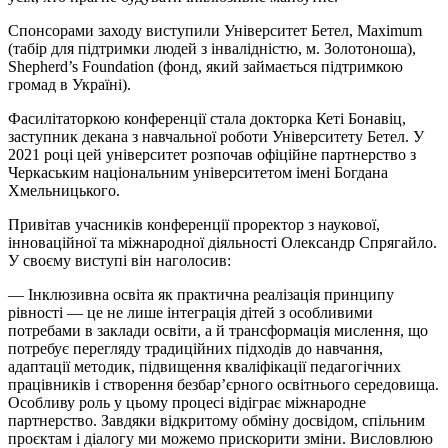
Спонсорами заходу виступили Університет
Бетел
, Maximum
(табір для підтримки людей з інвалідністю, м. Золотоноша),
Shepherd’s Foundation (фонд, який займається підтримкою
громад в Україні).
Фасилітаторкою конференції стала докторка Кеті
Бонавіц
,
заступник декана з навчальної роботи Університету
Бетел
. У
2021 році цей університет розпочав офіційне партнерство з
Черкаським національним університетом імені Богдана
Хмельницького.
Привітав учасників конференції проректор з наукової,
інноваційної та міжнародної діяльності Олександр
Спрягайло
.
У своєму виступі він наголосив:
— Інклюзивна освіта як практична реалізація принципу
рівності — це не лише інтеграція дітей з особливими
потребами в заклади освіти, а й трансформація мислення, що
потребує перегляду традиційних підходів до навчання,
адаптації методик, підвищення кваліфікації педагогічних
працівників і створення безбар’єрного освітнього середовища.
Особливу роль у цьому процесі відіграє міжнародне
партнерство. Завдяки відкритому обміну досвідом, спільним
проєктам і діалогу ми можемо прискорити зміни. Висловлюю