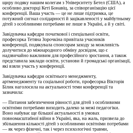
щиру подяку нашим колегам з Університету
Бетел
(США), а
особливо докторці Кеті
Бонавіц
, за співорганізацію цієї
конференції. Ваша участь — це не лише підтримка, це
потужний сигнал солідарності й зацікавленості у майбутньому
дітей з особливими потребами не лише в Україні, а й у світі.
Завідувачка кафедри початкової
і
спеціальної освіти,
професорка Тетяна Зорочкіна привітала учасників
конференції, подякувала спонсорам заходу за можливість
долучитися до міжнародного обміну досвідом, що є
надзвичайно важливим для професійного зростання, а також
представила заклади освіти, установи й громадські організації,
які взяли участь у конференції.
Завідувачка кафедри освітнього менеджменту,
артменеджменту та соціальної роботи, професорка Вікторія
Білик наголосила на актуальності теми конференції та
зазначила:
— Питання забезпечення рівності для дітей з особливими
освітніми потребами виходить далеко за межі педагогіки.
Воно набуває ще більшої актуальності в умовах
повномасштабної війни в Україні, яка, на жаль, призвела до
збільшення кількості дітей з особливими освітніми потребами
— як через фізичні, так і через психологічні травми,