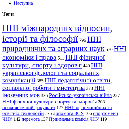
Наступна
Теги
ННІ міжнародних відносин,
історії та філософії
ННІ
796
природничих та аграрних наук
ННІ
570
економіки і права
ННІ фізичної
511
культури, спорту і здоров'я
ННІ
440
української філології та соціальних
комунікацій
ННІ педагогічної освіти,
385
соціальної роботи і мистецтва
ННІ
373
іноземних мов
Російсько-українська війна
336
227
ННІ фізичної культури спорту та здоров’я
208
психологічний факультет
ННІ інформаційних та
177
освітніх технологій
допомога ЗСУ
спортсмени
175
166
ЧНУ
перемога
142
137
Приймальна комісія ЧНУ
119