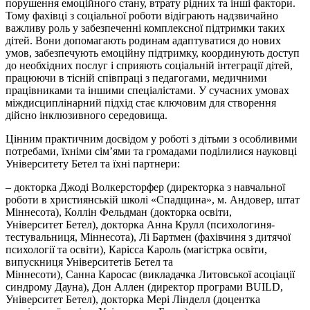
порушення емоційного стану, втрату рідних та інші фактори.
Тому фахівці з соціальної роботи відіграють надзвичайно
важливу роль у забезпеченні комплексної підтримки таких
дітей. Вони допомагають родинам адаптуватися до нових
умов, забезпечують емоційну підтримку, координують доступ
до необхідних послуг і сприяють соціальній інтеграції дітей,
працюючи в тісній співпраці з педагогами, медичними
працівниками та іншими спеціалістами. У сучасних умовах
міждисциплінарний підхід стає ключовим для створення
дійсно інклюзивного середовища.
Цінним практичним досвідом у роботі з дітьми з особливими
потребами, їхніми сімʼями та громадами поділилися науковці
Університету
Бетел
та їхні партнери:
– докторка Джоді
Волкерсторфер
(директорка з навчальної
роботи в християнській школі «Спадщина», м.
Андовер
, штат
Міннесота),
Коллін
Фельдман (докторка освіти,
Університет
Бетел
), докторка Анна
Крулл
(психологиня-
тестувальниця, Міннесота), Лі
Бартмен
(фахівчиня з дитячої
психології та освіти),
Карісса
Кароль (магістрка освіти,
випускниця Університетів
Бетел
та
Міннесоти), Санна
Каросас
(викладачка Литовської асоціації
синдрому Дауна), Дон Аллен (директор програми BUILD,
Університет
Бетел
), докторка Мері
Лінделл
(доцентка