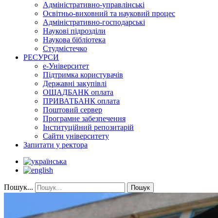
Адміністративно-управлінські
Освітньо-виховний та науковий процес
Адміністративно-господарські
Наукові підрозділи
Наукова бібліотека
Студмістечко
РЕСУРСИ
е-Університет
Підтримка користувачів
Державні закупівлі
ОЩАДБАНК оплата
ПРИВАТБАНК оплата
Поштовий сервер
Програмне забезпечення
Інституційний репозитарій
Сайти університету
Запитати у ректора
Пошук...
Пошук