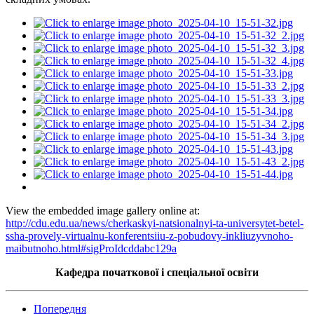
View the embedded image gallery online at:
http://cdu.edu.ua/news/cherkaskyi-natsionalnyi-ta-universytet-betel-
ssha-provely-virtualnu-konferentsiiu-z-pobudovy-inkliuzyvnoho-
maibutnoho.html#sigProIdcddabc129a
Кафедра початкової
і
спеціальної освіти
Попередня