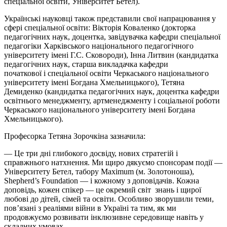
спеціальної освіти, Університет
Бетел
).
Українські науковці також представили свої напрацювання у
сфері спеціальної освіти: Вікторія Коваленко (докторка
педагогічних наук, доцентка, завідувачка кафедри спеціальної
педагогіки Харківського національного педагогічного
університету імені Г.С. Сковороди), Інна Литвин (кандидатка
педагогічних наук, старша викладачка кафедри
початкової
і
спеціальної освіти Черкаського національного
університету імені Богдана Хмельницького), Тетяна
Демиденко (кандидатка педагогічних наук, доцентка кафедри
освітнього менеджменту, артменеджменту і соціальної роботи
Черкаського національного університету імені Богдана
Хмельницького).
Професорка Тетяна
Зорочкіна зазначила
:
— Це три дні глибокого досвіду, нових стратегій і
справжнього натхнення. Ми щиро дякуємо спонсорам події —
Університету
Бетел
, табору Maximum (м. Золотоноша),
Shepherd’s Foundation — і кожному з доповідачів. Кожна
доповідь, кожен спікер — це окремий світ знань і щирої
любові до дітей, сімей та освіти. Особливо зворушили теми,
пов’язані з реаліями війни в Україні та тим, як ми
продовжуємо розвивати інклюзивне середовище навіть у
складних умовах.