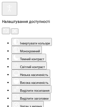
Налаштування доступності
Інвертувати кольори
Монохромний
Темний контраст
Світлий контраст
Низька насиченість
Висока насиченість
Виділити посилання
Виділити заголовки
Читач з екрана