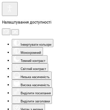
Налаштування доступності
Інвертувати кольори
Монохромний
Темний контраст
Світлий контраст
Низька насиченість
Висока насиченість
Виділити посилання
Виділити заголовки
Читач з екрана