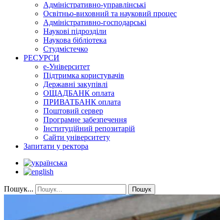
Адміністративно-управлінські
Освітньо-виховний та науковий процес
Адміністративно-господарські
Наукові підрозділи
Наукова бібліотека
Студмістечко
РЕСУРСИ
е-Університет
Підтримка користувачів
Державні закупівлі
ОЩАДБАНК оплата
ПРИВАТБАНК оплата
Поштовий сервер
Програмне забезпечення
Інституційний репозитарій
Сайти університету
Запитати у ректора
Пошук...
Пошук