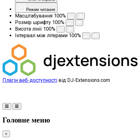
Режим читання
Масштабування
100
%
Розмір шрифту
100
%
Висота лінії
100
%
Інтервал між літерами
100
%
Плагін веб-доступності
від DJ-Extensions.com
Головне меню
×