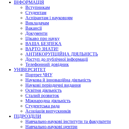
ІНФОРМАЦІЯ
Вступникам
Студентам
Аспірантам і науковцям
Викладачам
Вакансії
Документи
Цікаво про науку
ВАША БЕЗПЕКА
ВАРТО ЗНАТИ!
АНТИКОРУПЦІЙНА ДІЯЛЬНІСТЬ
Доступ до публічної інформації
Телефонний довідник
УНІВЕРСИТЕТ
Портрет ЧНУ
Наукова й інноваційна діяльність
Наукові періодичні видання
Освітня діяльність
Сталий розвиток
Міжнародна діяльність
Студентська рада
Асоціація випускників
ПІДРОЗДІЛИ
Навчально-наукові інститути та факультети
Навчально-наукові центри