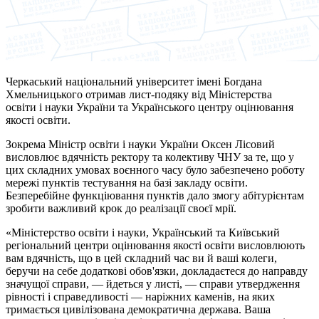
Черкаський національний університет імені Богдана
Хмельницького отримав лист-подяку від Міністерства
освіти
і
науки України та Українського центру оцінювання
якості освіти.
Зокрема Міністр освіти
і
науки України Оксен Лісовий
висловлює вдячність ректору та колективу ЧНУ за те, що у
цих складних умовах воєнного часу було забезпечено роботу
мережі пунктів тестування на базі закладу освіти.
Безперебійне функціювання пунктів дало змогу абітурієнтам
зробити важливий крок до реалізації своєї мрії.
«Міністерство освіти
і
науки, Український та Київський
регіональний центри оцінювання якості освіти висловлюють
вам вдячність, що в цей складний час ви й ваші колеги,
беручи на себе додаткові обов'язки, докладаєтеся до направду
значущої справи, — йдеться у листі, — справи утвердження
рівності
і
справедливості — наріжних каменів, на яких
тримається цивілізована демократична держава. Ваша