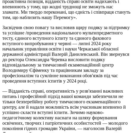
проактивна позиція, відданість справі освіти надихають і
впевнюють у тому, що жодні труднощі не зможуть нас
зламати. Ми твердо переконані, що єдність і співпраця стануть
тим, що наблизить нашу Перемогу».
Засвідчив свою повагу та висловив щиру подяку за підтримку
та успішне /проведення національного мультипредметного
тесту, єдиного вступного іспиту та єдиного фахового
вступного випробування у червні — липні 2024 року
начальник управління освіти
і
науки Черкаської обласної
державної адміністрації Валерій Данилевський. Він звернувся
до ректора Олександра Черевка висловити подяку
відповідальному за тимчасовий екзаменаційний центр
Володимиру Єфіменку та працівникам закладу за
професіоналізм та сумлінне виконання обов'язків під час
проведення вступних іспитів у 2024 році.
— Відданість справі, оперативність у розв'язанні важливих
питань і професійний підхід вашої команди забезпечили не
тільки безперебійну роботу тимчасового екзаменаційного
центру, але й надали можливість всім учасникам впевнено й
успішно скласти вступні іспити. Зичимо науково-
педагогічному колективу наснаги на шляху формування
освічених, творчих і патріотичних особистостей — молодого
покоління гідних громадян України, — наголосив Валерій