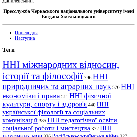
Данилевський.
Пресслужба Черкаського національного університету імені
Богдана Хмельницького
Попередня
Наступна
Теги
ННІ міжнародних відносин,
історії та філософії
ННІ
796
природничих та аграрних наук
ННІ
570
економіки і права
ННІ фізичної
511
культури, спорту і здоров'я
ННІ
440
української філології та соціальних
комунікацій
ННІ педагогічної освіти,
385
соціальної роботи і мистецтва
ННІ
372
іноземних мов
Російсько-українська війна
336
227