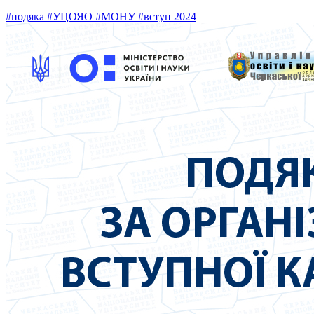
#подяка
#УЦОЯО
#МОНУ
#вступ 2024