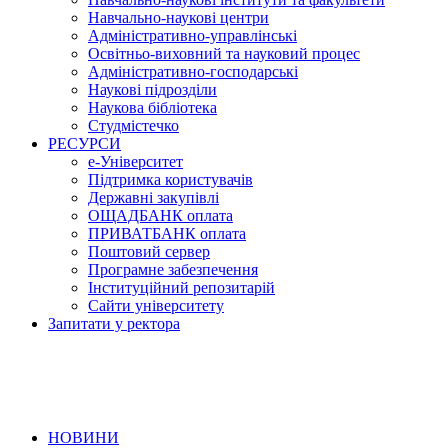
Навчально-наукові центри
Адміністративно-управлінські
Освітньо-виховний та науковий процес
Адміністративно-господарські
Наукові підрозділи
Наукова бібліотека
Студмістечко
РЕСУРСИ
е-Університет
Підтримка користувачів
Державні закупівлі
ОЩАДБАНК оплата
ПРИВАТБАНК оплата
Поштовий сервер
Програмне забезпечення
Інституційний репозитарій
Сайти університету
Запитати у ректора
НОВИНИ