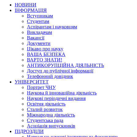
НОВИНИ
ІНФОРМАЦІЯ
Вступникам
Студентам
Аспірантам і науковцям
Викладачам
Вакансії
Документи
Цікаво про науку
ВАША БЕЗПЕКА
ВАРТО ЗНАТИ!
АНТИКОРУПЦІЙНА ДІЯЛЬНІСТЬ
Доступ до публічної інформації
Телефонний довідник
УНІВЕРСИТЕТ
Портрет ЧНУ
Наукова й інноваційна діяльність
Наукові періодичні видання
Освітня діяльність
Сталий розвиток
Міжнародна діяльність
Студентська рада
Асоціація випускників
ПІДРОЗДІЛИ
Навчально-наукові інститути та факультети