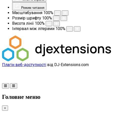
Режим читання
Масштабування
100
%
Розмір шрифту
100
%
Висота лінії
100
%
Інтервал між літерами
100
%
Плагін веб-доступності
від DJ-Extensions.com
Головне меню
×