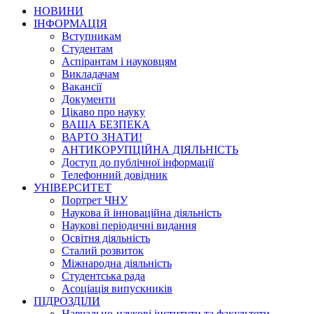
НОВИНИ
ІНФОРМАЦІЯ
Вступникам
Студентам
Аспірантам і науковцям
Викладачам
Вакансії
Документи
Цікаво про науку
ВАША БЕЗПЕКА
ВАРТО ЗНАТИ!
АНТИКОРУПЦІЙНА ДІЯЛЬНІСТЬ
Доступ до публічної інформації
Телефонний довідник
УНІВЕРСИТЕТ
Портрет ЧНУ
Наукова й інноваційна діяльність
Наукові періодичні видання
Освітня діяльність
Сталий розвиток
Міжнародна діяльність
Студентська рада
Асоціація випускників
ПІДРОЗДІЛИ
Навчально-наукові інститути та факультети