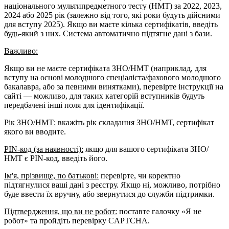
національного мультипредметного тесту (НМТ) за 2022, 2023,
2024 або 2025 рік (залежно від того, які роки будуть дійсними
для вступу 2025). Якщо ви маєте кілька сертифікатів, введіть
будь-який з них. Система автоматично підтягне дані з бази.
Важливо:
Якщо ви не маєте сертифіката ЗНО/НМТ (наприклад, для
вступу на основі молодшого спеціаліста/фахового молодшого
бакалавра, або за певними винятками), перевірте інструкції на
сайті — можливо, для таких категорій вступників будуть
передбачені інші поля для ідентифікації.
Рік ЗНО/НМТ:
вкажіть рік складання ЗНО/НМТ, сертифікат
якого ви вводите.
PIN-код (за наявності):
якщо для вашого сертифіката ЗНО/
НМТ є PIN-код, введіть його.
Ім'я, прізвище, по батькові:
перевірте, чи коректно
підтягнулися ваші дані з реєстру. Якщо ні, можливо, потрібно
буде ввести їх вручну, або звернутися до служби підтримки.
Підтвердження, що ви не робот:
поставте галочку «Я не
робот» та пройдіть перевірку CAPTCHA.