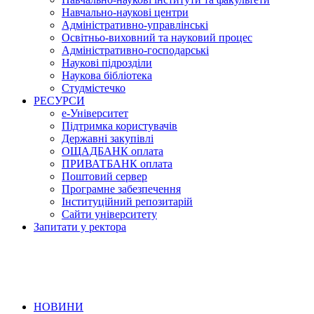
Навчально-наукові центри
Адміністративно-управлінські
Освітньо-виховний та науковий процес
Адміністративно-господарські
Наукові підрозділи
Наукова бібліотека
Студмістечко
РЕСУРСИ
е-Університет
Підтримка користувачів
Державні закупівлі
ОЩАДБАНК оплата
ПРИВАТБАНК оплата
Поштовий сервер
Програмне забезпечення
Інституційний репозитарій
Сайти університету
Запитати у ректора
НОВИНИ