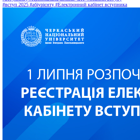
#вступ 2025
#абіурієнту
#Електронний кабінет вступника