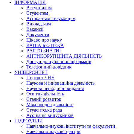
ІНФОРМАЦІЯ
Вступникам
Студентам
Аспірантам і науковцям
Викладачам
Вакансії
Документи
Цікаво про науку
ВАША БЕЗПЕКА
ВАРТО ЗНАТИ!
АНТИКОРУПЦІЙНА ДІЯЛЬНІСТЬ
Доступ до публічної інформації
Телефонний довідник
УНІВЕРСИТЕТ
Портрет ЧНУ
Наукова й інноваційна діяльність
Наукові періодичні видання
Освітня діяльність
Сталий розвиток
Міжнародна діяльність
Студентська рада
Асоціація випускників
ПІДРОЗДІЛИ
Навчально-наукові інститути та факультети
Навчально-наукові центри