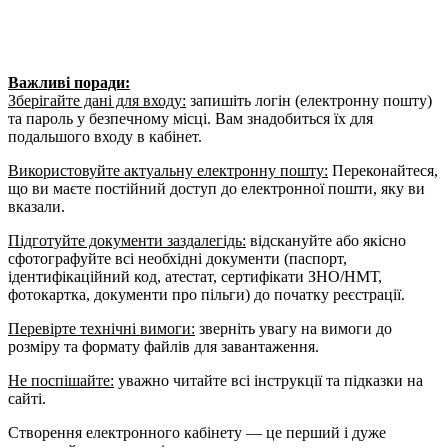
Важливі поради:
Зберігайте дані для входу:
запишіть
логін
(електронну пошту)
та пароль у безпечному місці. Вам знадобиться їх для
подальшого входу в кабінет.
Використовуйте актуальну електронну пошту:
Переконайтеся,
що ви маєте постійний доступ до електронної пошти, яку ви
вказали.
Підготуйте документи заздалегідь:
відскануйте
або якісно
сфотографуйте всі необхідні документи (паспорт,
ідентифікаційний код, атестат, сертифікати ЗНО/НМТ,
фотокартка, документи про пільги) до початку реєстрації.
Перевірте технічні вимоги:
зверніть увагу на вимоги до
розміру та формату файлів для завантаження.
Не поспішайте:
уважно читайте всі інструкції та підказки на
сайті.
Створення електронного кабінету — це перший і дуже