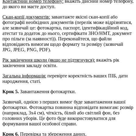
Контактний номер телефону:
вкажіть дійсний номер телефону,
до якого ви маєте доступ.
Скан-копії документів:
завантажте якісні скан-копії або
фотографії необхідних документів (перелік може відрізнятися,
але зазвичай це: фотокартка, паспорт, ідентифікаційний код,
атестат та додаток до нього, сертифікати ЗНО/НМТ, документ
про пільги (за наявності)). Переконайтеся, що файли
відповідають вимогам щодо формату та розміру (зазвичай
JPG, JPEG, PNG, PDF).
Рік закінчення школи (якщо не підтягнувся):
вкажіть рік
закінчення закладу освіти.
Загальна інформація:
перевірте коректність ваших ПІБ, дати
народження, статі.
Крок 5.
Завантаження фотокартки.
Зазвичай, однією з перших вимог буде завантаження вашої
фотокартки. Фотокартка повинна відповідати вимогам: розмір
(наприклад,
3х4
см), чіткість, білий або світлий фон, без
головних уборів. Це фото буде використовуватися для
формування вашої особової справи.
Крок 6.
Перевірка та збереження даних.