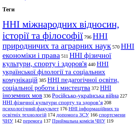
Теги
ННІ міжнародних відносин,
історії та філософії
ННІ
796
природничих та аграрних наук
ННІ
570
економіки і права
ННІ фізичної
511
культури, спорту і здоров'я
ННІ
440
української філології та соціальних
комунікацій
ННІ педагогічної освіти,
385
соціальної роботи і мистецтва
ННІ
372
іноземних мов
Російсько-українська війна
336
227
ННІ фізичної культури спорту та здоров’я
208
психологічний факультет
ННІ інформаційних та
176
освітніх технологій
допомога ЗСУ
спортсмени
174
166
ЧНУ
перемога
142
137
Приймальна комісія ЧНУ
119