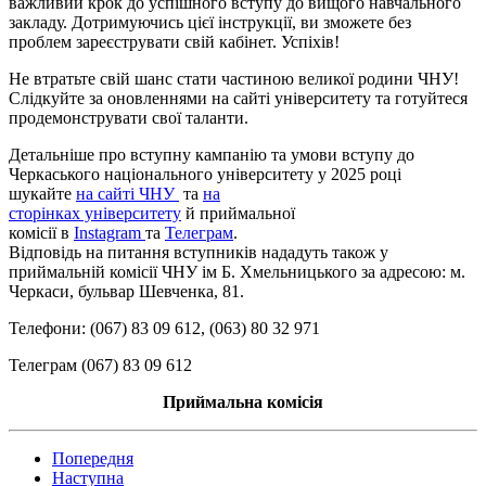
важливий крок до успішного вступу до вищого навчального
закладу. Дотримуючись цієї інструкції, ви зможете без
проблем зареєструвати свій кабінет. Успіхів!
Не втратьте свій шанс стати частиною великої родини ЧНУ!
Слідкуйте за оновленнями на сайті університету та готуйтеся
продемонструвати свої таланти.
Детальніше про вступну кампанію та умови вступу до
Черкаського національного університету у 2025 році
шукайте
на сайті ЧНУ
та
на
сторінках університету
й приймальної
комісії в
Іnstagram
та
Телеграм
.
Відповідь на питання вступників нададуть також у
приймальній комісії ЧНУ ім Б. Хмельницького за адресою: м.
Черкаси, бульвар Шевченка, 81.
Телефони: (067) 83 09 612, (063) 80 32 971
Телеграм (067) 83 09 612
Приймальна комісія
Попередня
Наступна