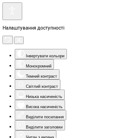
Налаштування доступності
Інвертувати кольори
Монохромний
Темний контраст
Світлий контраст
Низька насиченість
Висока насиченість
Виділити посилання
Виділити заголовки
Читач з екрана