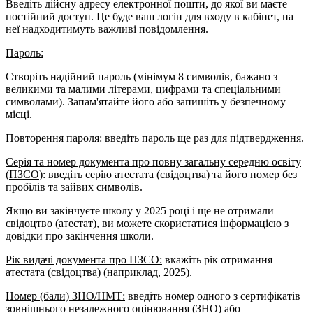
Введіть дійсну адресу електронної пошти, до якої ви маєте
постійний доступ. Це буде ваш
логін
для входу в кабінет, на
неї надходитимуть важливі повідомлення.
Пароль:
Створіть надійний пароль (мінімум 8 символів, бажано з
великими та малими літерами, цифрами та спеціальними
символами). Запам'ятайте його або запишіть у безпечному
місці.
Повторення пароля:
введіть пароль ще раз для підтвердження.
Серія та номер документа про повну загальну середню освіту
(
ПЗСО
)
: введіть серію атестата (свідоцтва) та його номер без
пробілів та зайвих символів.
Якщо ви закінчуєте школу у 2025 році
і
ще не отримали
свідоцтво (атестат), ви можете скористатися інформацією з
довідки про закінчення школи.
Рік видачі документа про
ПЗСО
:
вкажіть рік отримання
атестата (свідоцтва) (наприклад, 2025).
Номер (бали) ЗНО/НМТ:
введіть номер одного з сертифікатів
зовнішнього незалежного оцінювання (ЗНО) або