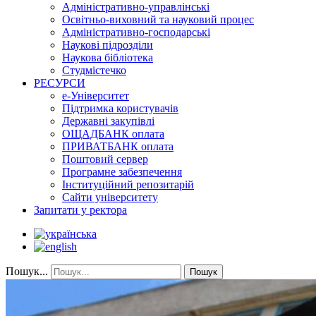
Адміністративно-управлінські
Освітньо-виховний та науковий процес
Адміністративно-господарські
Наукові підрозділи
Наукова бібліотека
Студмістечко
РЕСУРСИ
е-Університет
Підтримка користувачів
Державні закупівлі
ОЩАДБАНК оплата
ПРИВАТБАНК оплата
Поштовий сервер
Програмне забезпечення
Інституційний репозитарій
Сайти університету
Запитати у ректора
Пошук...
Пошук