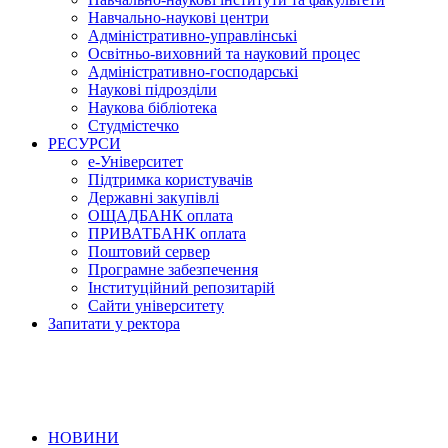
Навчально-наукові центри
Адміністративно-управлінські
Освітньо-виховний та науковий процес
Адміністративно-господарські
Наукові підрозділи
Наукова бібліотека
Студмістечко
РЕСУРСИ
е-Університет
Підтримка користувачів
Державні закупівлі
ОЩАДБАНК оплата
ПРИВАТБАНК оплата
Поштовий сервер
Програмне забезпечення
Інституційний репозитарій
Сайти університету
Запитати у ректора
НОВИНИ