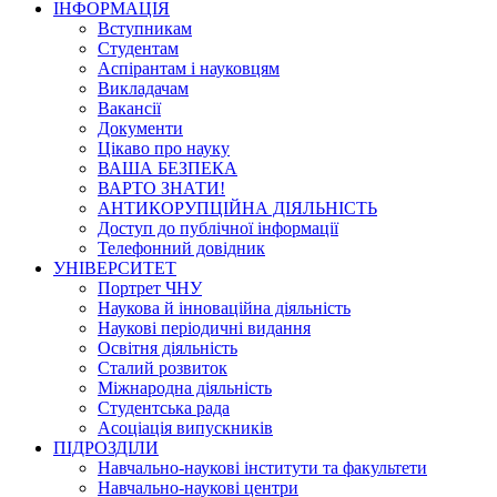
ІНФОРМАЦІЯ
Вступникам
Студентам
Аспірантам і науковцям
Викладачам
Вакансії
Документи
Цікаво про науку
ВАША БЕЗПЕКА
ВАРТО ЗНАТИ!
АНТИКОРУПЦІЙНА ДІЯЛЬНІСТЬ
Доступ до публічної інформації
Телефонний довідник
УНІВЕРСИТЕТ
Портрет ЧНУ
Наукова й інноваційна діяльність
Наукові періодичні видання
Освітня діяльність
Сталий розвиток
Міжнародна діяльність
Студентська рада
Асоціація випускників
ПІДРОЗДІЛИ
Навчально-наукові інститути та факультети
Навчально-наукові центри