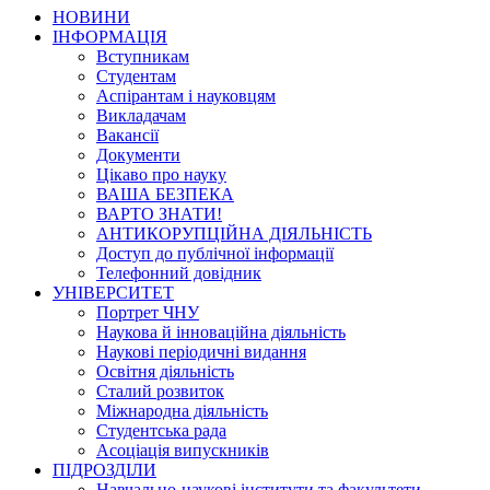
НОВИНИ
ІНФОРМАЦІЯ
Вступникам
Студентам
Аспірантам і науковцям
Викладачам
Вакансії
Документи
Цікаво про науку
ВАША БЕЗПЕКА
ВАРТО ЗНАТИ!
АНТИКОРУПЦІЙНА ДІЯЛЬНІСТЬ
Доступ до публічної інформації
Телефонний довідник
УНІВЕРСИТЕТ
Портрет ЧНУ
Наукова й інноваційна діяльність
Наукові періодичні видання
Освітня діяльність
Сталий розвиток
Міжнародна діяльність
Студентська рада
Асоціація випускників
ПІДРОЗДІЛИ
Навчально-наукові інститути та факультети