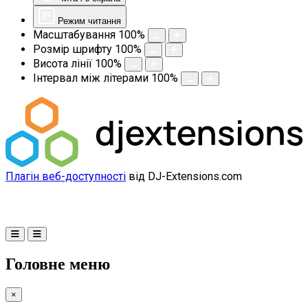
Режим читання
Масштабування
100
%
Розмір шрифту
100
%
Висота лінії
100
%
Інтервал між літерами
100
%
Плагін веб-доступності
від DJ-Extensions.com
Головне меню
×