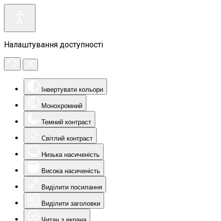
Налаштування доступності
Інвертувати кольори
Монохромний
Темний контраст
Світлий контраст
Низька насиченість
Висока насиченість
Виділити посилання
Виділити заголовки
Читач з екрана