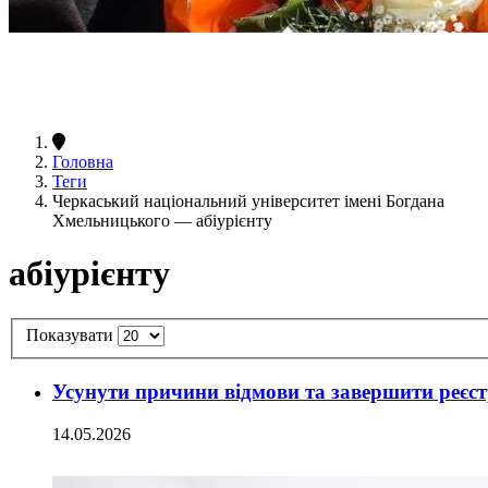
Головна
Теги
Черкаський національний університет імені Богдана
Хмельницького — абіурієнту
абіурієнту
Показувати
Усунути причини відмови та завершити реє
14.05.2026