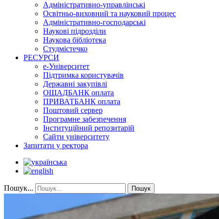
Адміністративно-управлінські
Освітньо-виховний та науковий процес
Адміністративно-господарські
Наукові підрозділи
Наукова бібліотека
Студмістечко
РЕСУРСИ
е-Університет
Підтримка користувачів
Державні закупівлі
ОЩАДБАНК оплата
ПРИВАТБАНК оплата
Поштовий сервер
Програмне забезпечення
Інституційний репозитарій
Сайти університету
Запитати у ректора
Пошук...
Пошук