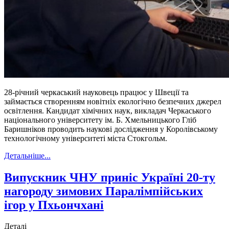
28-річний черкаський науковець працює у Швеції та
займається створенням новітніх екологічно безпечних джерел
освітлення. Кандидат хімічних наук, викладач Черкаського
національного університету ім. Б. Хмельницького Гліб
Баришніков проводить наукові дослідження у Королівському
технологічному університеті міста Стокгольм.
Детальніше...
Випускник ЧНУ приніс Україні 20-ту
нагороду зимових Паралімпійських
ігор у Пхьончхані
Деталі