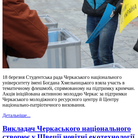
18 березня Студентська рада Черкаського національного
університету імені Богдана Хмельницького взяла участь в
тематичному флешмобі, спрямованому на підтримку кримчан.
Акція ініційована активною молоддю Черкас за підтримки
Черкаського молодіжного ресурсного центру й Центру
національно-патріотичного виховання.
Детальніше...
Викладач Черкаського національного
створює у Швеції новітні екотехнології