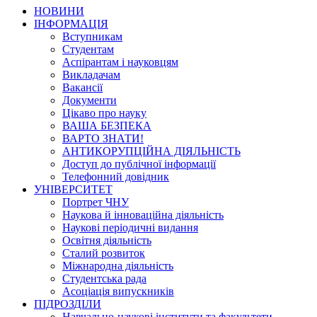
НОВИНИ
ІНФОРМАЦІЯ
Вступникам
Студентам
Аспірантам і науковцям
Викладачам
Вакансії
Документи
Цікаво про науку
ВАША БЕЗПЕКА
ВАРТО ЗНАТИ!
АНТИКОРУПЦІЙНА ДІЯЛЬНІСТЬ
Доступ до публічної інформації
Телефонний довідник
УНІВЕРСИТЕТ
Портрет ЧНУ
Наукова й інноваційна діяльність
Наукові періодичні видання
Освітня діяльність
Сталий розвиток
Міжнародна діяльність
Студентська рада
Асоціація випускників
ПІДРОЗДІЛИ
Навчально-наукові інститути та факультети