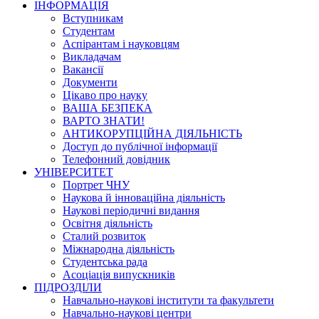
ІНФОРМАЦІЯ
Вступникам
Студентам
Аспірантам і науковцям
Викладачам
Вакансії
Документи
Цікаво про науку
ВАША БЕЗПЕКА
ВАРТО ЗНАТИ!
АНТИКОРУПЦІЙНА ДІЯЛЬНІСТЬ
Доступ до публічної інформації
Телефонний довідник
УНІВЕРСИТЕТ
Портрет ЧНУ
Наукова й інноваційна діяльність
Наукові періодичні видання
Освітня діяльність
Сталий розвиток
Міжнародна діяльність
Студентська рада
Асоціація випускників
ПІДРОЗДІЛИ
Навчально-наукові інститути та факультети
Навчально-наукові центри