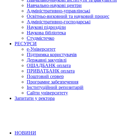
Навчально-наукові центри
Адміністративно-управлінські
Освітньо-виховний та науковий процес
Адміністративно-господарські
Наукові підрозділи
Наукова бібліотека
Студмістечко
РЕСУРСИ
е-Університет
Підтримка користувачів
Державні закупівлі
ОЩАДБАНК оплата
ПРИВАТБАНК оплата
Поштовий сервер
Програмне забезпечення
Інституційний репозитарій
Сайти університету
Запитати у ректора
НОВИНИ