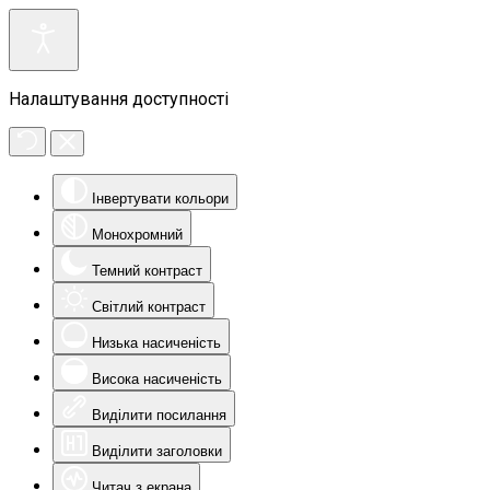
Налаштування доступності
Інвертувати кольори
Монохромний
Темний контраст
Світлий контраст
Низька насиченість
Висока насиченість
Виділити посилання
Виділити заголовки
Читач з екрана