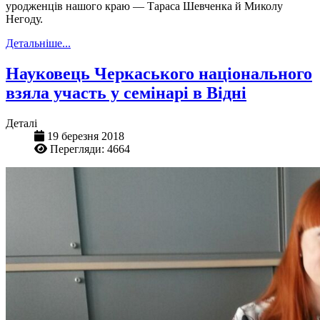
уродженців нашого краю — Тараса Шевченка й Миколу
Негоду.
Детальніше...
Науковець Черкаського національного
взяла участь у семінарі в Відні
Деталі
19 березня 2018
Перегляди: 4664