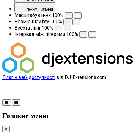
Режим читання
Масштабування
100
%
Розмір шрифту
100
%
Висота лінії
100
%
Інтервал між літерами
100
%
Плагін веб-доступності
від DJ-Extensions.com
Головне меню
×