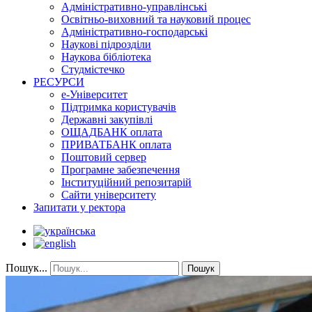
Адміністративно-управлінські
Освітньо-виховний та науковий процес
Адміністративно-господарські
Наукові підрозділи
Наукова бібліотека
Студмістечко
РЕСУРСИ
е-Університет
Підтримка користувачів
Державні закупівлі
ОЩАДБАНК оплата
ПРИВАТБАНК оплата
Поштовий сервер
Програмне забезпечення
Інституційний репозитарій
Сайти університету
Запитати у ректора
Пошук...
Пошук