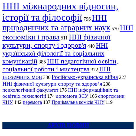
ННІ міжнародних відносин,
історії та філософії
ННІ
796
природничих та аграрних наук
ННІ
570
економіки і права
ННІ фізичної
511
культури, спорту і здоров'я
ННІ
440
української філології та соціальних
комунікацій
ННІ педагогічної освіти,
385
соціальної роботи і мистецтва
ННІ
372
іноземних мов
Російсько-українська війна
336
227
ННІ фізичної культури спорту та здоров’я
208
психологічний факультет
ННІ інформаційних та
176
освітніх технологій
допомога ЗСУ
спортсмени
174
166
ЧНУ
перемога
142
137
Приймальна комісія ЧНУ
119
АРХІВ НОВИН