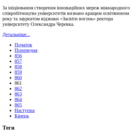
За ініціювання створення інноваційних мереж міжнародного
співробітництва університетів визнано кращим освітянином
року та лауреатом відзнаки «Засвіти вогонь» ректора
університету Олександра Черевка.
Детальніше...
Початок
Попередня
856
857
858
859
860
861
862
863
864
865
Наступна
Кінець
Теги