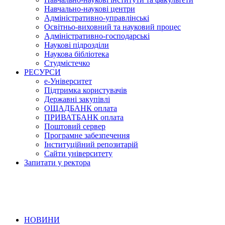
Навчально-наукові центри
Адміністративно-управлінські
Освітньо-виховний та науковий процес
Адміністративно-господарські
Наукові підрозділи
Наукова бібліотека
Студмістечко
РЕСУРСИ
е-Університет
Підтримка користувачів
Державні закупівлі
ОЩАДБАНК оплата
ПРИВАТБАНК оплата
Поштовий сервер
Програмне забезпечення
Інституційний репозитарій
Сайти університету
Запитати у ректора
НОВИНИ