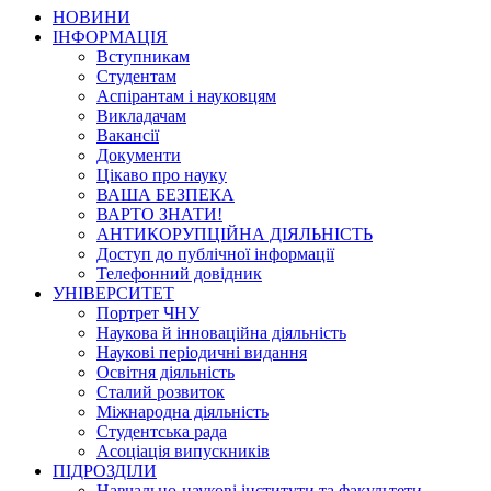
НОВИНИ
ІНФОРМАЦІЯ
Вступникам
Студентам
Аспірантам і науковцям
Викладачам
Вакансії
Документи
Цікаво про науку
ВАША БЕЗПЕКА
ВАРТО ЗНАТИ!
АНТИКОРУПЦІЙНА ДІЯЛЬНІСТЬ
Доступ до публічної інформації
Телефонний довідник
УНІВЕРСИТЕТ
Портрет ЧНУ
Наукова й інноваційна діяльність
Наукові періодичні видання
Освітня діяльність
Сталий розвиток
Міжнародна діяльність
Студентська рада
Асоціація випускників
ПІДРОЗДІЛИ
Навчально-наукові інститути та факультети