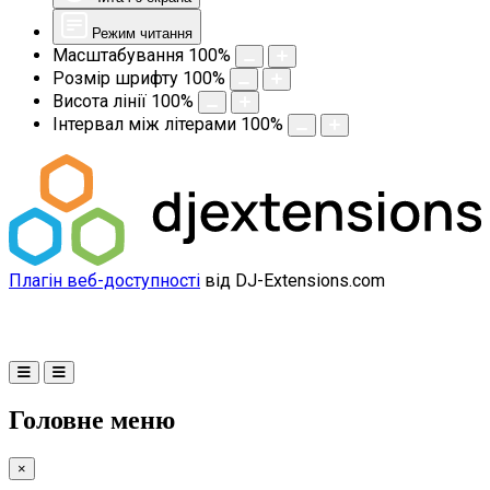
Режим читання
Масштабування
100
%
Розмір шрифту
100
%
Висота лінії
100
%
Інтервал між літерами
100
%
Плагін веб-доступності
від DJ-Extensions.com
Головне меню
×