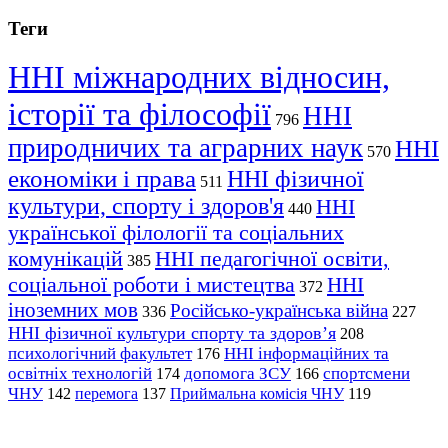
Теги
ННІ міжнародних відносин,
історії та філософії
ННІ
796
природничих та аграрних наук
ННІ
570
економіки і права
ННІ фізичної
511
культури, спорту і здоров'я
ННІ
440
української філології та соціальних
комунікацій
ННІ педагогічної освіти,
385
соціальної роботи і мистецтва
ННІ
372
іноземних мов
Російсько-українська війна
336
227
ННІ фізичної культури спорту та здоров’я
208
психологічний факультет
ННІ інформаційних та
176
освітніх технологій
допомога ЗСУ
спортсмени
174
166
ЧНУ
перемога
142
137
Приймальна комісія ЧНУ
119