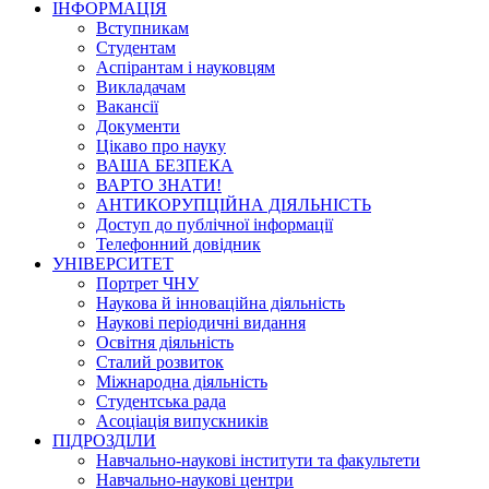
ІНФОРМАЦІЯ
Вступникам
Студентам
Аспірантам і науковцям
Викладачам
Вакансії
Документи
Цікаво про науку
ВАША БЕЗПЕКА
ВАРТО ЗНАТИ!
АНТИКОРУПЦІЙНА ДІЯЛЬНІСТЬ
Доступ до публічної інформації
Телефонний довідник
УНІВЕРСИТЕТ
Портрет ЧНУ
Наукова й інноваційна діяльність
Наукові періодичні видання
Освітня діяльність
Сталий розвиток
Міжнародна діяльність
Студентська рада
Асоціація випускників
ПІДРОЗДІЛИ
Навчально-наукові інститути та факультети
Навчально-наукові центри