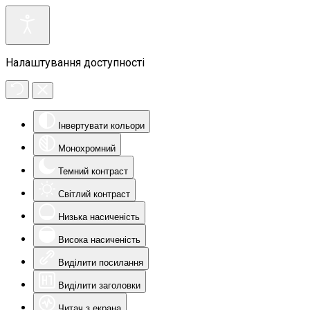
Налаштування доступності
Інвертувати кольори
Монохромний
Темний контраст
Світлий контраст
Низька насиченість
Висока насиченість
Виділити посилання
Виділити заголовки
Читач з екрана