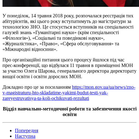
У понеділок, 14 травня 2018 року, розпочалася реєстрація тих
абітурієнтів, які цього року вступатимуть до магістратури за
технологією ЗНО. Це стосується вступників на спеціальності
галузей знань «Гуманітарні науки» (крім спеціальності
«Філологія»), «Соціальні та поведінкові науки»,
«Журналістика», «Право», «Сфера обслуговування» та
«Міжнародні відносини».
Про організаційні питання цього процесу йшлося під час
прес-конференції, що відбулася 11 травня в приміщенні МОН
за участю Олега Шарова, генерального директора директорату
вищої освіти і освіти дорослих МОН.
Докладно про це за посиланням
https://mon.gov.ua/ua/news/zno-
v-magistraturu-hto-skladatime-yakimi-budut-testi-yak-
zareyestruvatisya-ta-koli-ochikuvati-rezultati
Відділ навчально-методичної роботи та забезпечення якості
освіти
Попередня
Наступна