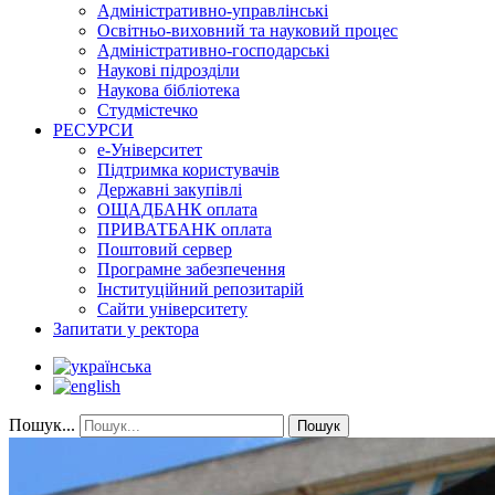
Адміністративно-управлінські
Освітньо-виховний та науковий процес
Адміністративно-господарські
Наукові підрозділи
Наукова бібліотека
Студмістечко
РЕСУРСИ
е-Університет
Підтримка користувачів
Державні закупівлі
ОЩАДБАНК оплата
ПРИВАТБАНК оплата
Поштовий сервер
Програмне забезпечення
Інституційний репозитарій
Сайти університету
Запитати у ректора
Пошук...
Пошук