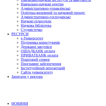
Навчально-наукові центри
Адміністративно-управлінські
Освітньо-виховний та науковий процес
Адміністративно-господарські
Наукові підрозділи
Наукова бібліотека
Студмістечко
РЕСУРСИ
е-Університет
Підтримка користувачів
Державні закупівлі
ОЩАДБАНК оплата
ПРИВАТБАНК оплата
Поштовий сервер
Програмне забезпечення
Інституційний репозитарій
Сайти університету
Запитати у ректора
НОВИНИ