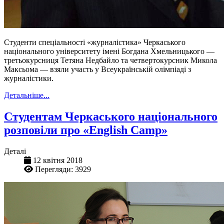
Студенти спеціальності «журналістика» Черкаського
національного університету імені Богдана Хмельницького —
третьокурсниця Тетяна Недбайло та четвертокурсник Микола
Максьома — взяли участь у Всеукраїнській олімпіаді з
журналістики.
Детальніше...
Студентам Черкаського національного
розповіли про «English Camp»
Деталі
12 квітня 2018
Перегляди: 3929