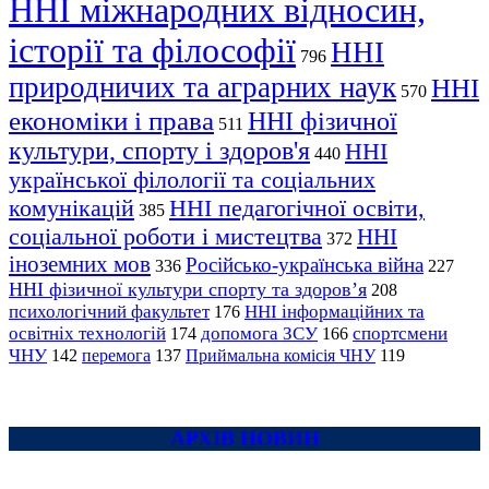
ННІ міжнародних відносин,
історії та філософії
ННІ
796
природничих та аграрних наук
ННІ
570
економіки і права
ННІ фізичної
511
культури, спорту і здоров'я
ННІ
440
української філології та соціальних
комунікацій
ННІ педагогічної освіти,
385
соціальної роботи і мистецтва
ННІ
372
іноземних мов
Російсько-українська війна
336
227
ННІ фізичної культури спорту та здоров’я
208
психологічний факультет
ННІ інформаційних та
176
освітніх технологій
допомога ЗСУ
спортсмени
174
166
ЧНУ
перемога
142
137
Приймальна комісія ЧНУ
119
АРХІВ НОВИН