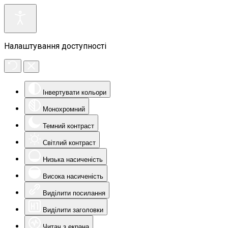
Налаштування доступності
Інвертувати кольори
Монохромний
Темний контраст
Світлий контраст
Низька насиченість
Висока насиченість
Виділити посилання
Виділити заголовки
Читач з екрана