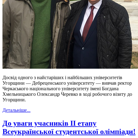
Досвід одного з найстаріших і найбільших університетів
Угорщини — Дебреценського університету — вивчав ректор
Черкаського національного університету імені Богдана
Хмельницького Олександр Черевко в ході робочого візиту до
Угорщини.
Детальніше...
До уваги учасників ІІ етапу
Всеукраїнської студентської олімпіади!