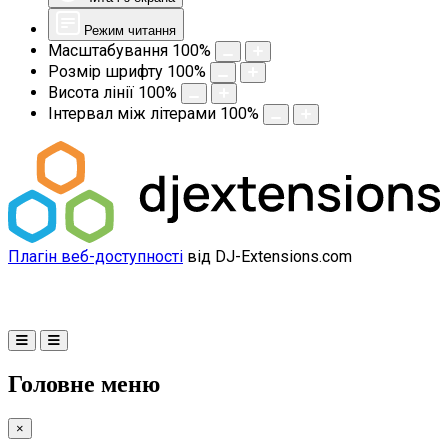
Режим читання
Масштабування
100
%
Розмір шрифту
100
%
Висота лінії
100
%
Інтервал між літерами
100
%
Плагін веб-доступності
від DJ-Extensions.com
Головне меню
×