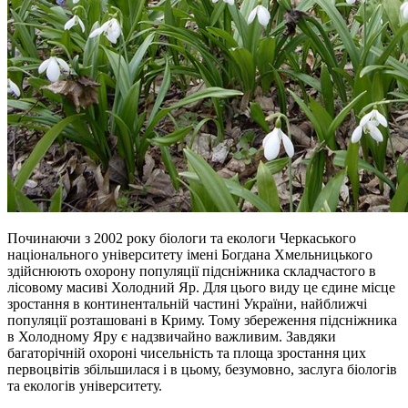
Починаючи з 2002 року біологи та екологи Черкаського
національного університету імені Богдана Хмельницького
здійснюють охорону популяції підсніжника складчастого в
лісовому масиві Холодний Яр. Для цього виду це єдине місце
зростання в континентальній частині України, найближчі
популяції розташовані в Криму. Тому збереження підсніжника
в Холодному Яру є надзвичайно важливим. Завдяки
багаторічній охороні чисельність та площа зростання цих
первоцвітів збільшилася і в цьому, безумовно, заслуга біологів
та екологів університету.