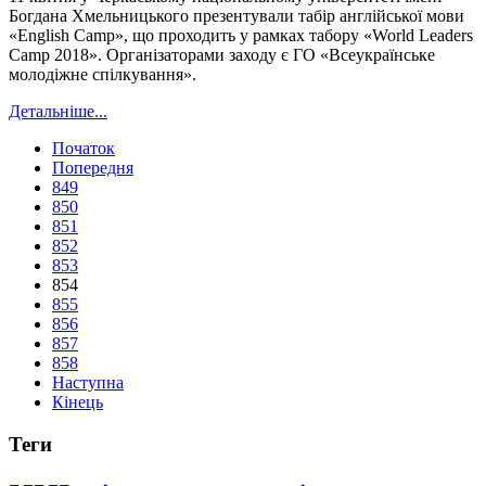
Богдана Хмельницького презентували табір англійської мови
«English Camp», що проходить у рамках табору «World Leaders
Camp 2018». Організаторами заходу є ГО «Всеукраїнське
молодіжне спілкування».
Детальніше...
Початок
Попередня
849
850
851
852
853
854
855
856
857
858
Наступна
Кінець
Теги