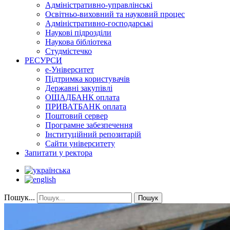
Адміністративно-управлінські
Освітньо-виховний та науковий процес
Адміністративно-господарські
Наукові підрозділи
Наукова бібліотека
Студмістечко
РЕСУРСИ
е-Університет
Підтримка користувачів
Державні закупівлі
ОЩАДБАНК оплата
ПРИВАТБАНК оплата
Поштовий сервер
Програмне забезпечення
Інституційний репозитарій
Сайти університету
Запитати у ректора
Пошук...
Пошук