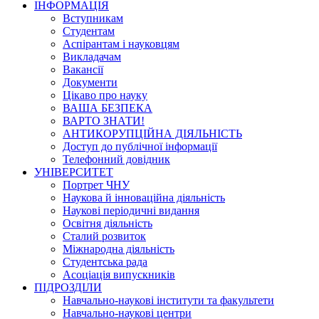
ІНФОРМАЦІЯ
Вступникам
Студентам
Аспірантам і науковцям
Викладачам
Вакансії
Документи
Цікаво про науку
ВАША БЕЗПЕКА
ВАРТО ЗНАТИ!
АНТИКОРУПЦІЙНА ДІЯЛЬНІСТЬ
Доступ до публічної інформації
Телефонний довідник
УНІВЕРСИТЕТ
Портрет ЧНУ
Наукова й інноваційна діяльність
Наукові періодичні видання
Освітня діяльність
Сталий розвиток
Міжнародна діяльність
Студентська рада
Асоціація випускників
ПІДРОЗДІЛИ
Навчально-наукові інститути та факультети
Навчально-наукові центри