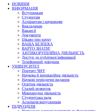
НОВИНИ
ІНФОРМАЦІЯ
Вступникам
Студентам
Аспірантам і науковцям
Викладачам
Вакансії
Документи
Цікаво про науку
ВАША БЕЗПЕКА
ВАРТО ЗНАТИ!
АНТИКОРУПЦІЙНА ДІЯЛЬНІСТЬ
Доступ до публічної інформації
Телефонний довідник
УНІВЕРСИТЕТ
Портрет ЧНУ
Наукова й інноваційна діяльність
Наукові періодичні видання
Освітня діяльність
Сталий розвиток
Міжнародна діяльність
Студентська рада
Асоціація випускників
ПІДРОЗДІЛИ
Навчально-наукові інститути та факультети