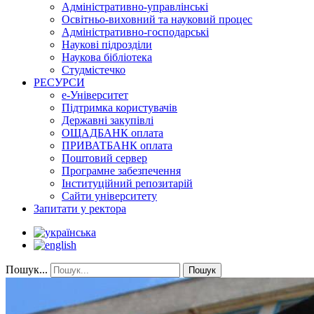
Адміністративно-управлінські
Освітньо-виховний та науковий процес
Адміністративно-господарські
Наукові підрозділи
Наукова бібліотека
Студмістечко
РЕСУРСИ
е-Університет
Підтримка користувачів
Державні закупівлі
ОЩАДБАНК оплата
ПРИВАТБАНК оплата
Поштовий сервер
Програмне забезпечення
Інституційний репозитарій
Сайти університету
Запитати у ректора
Пошук...
Пошук