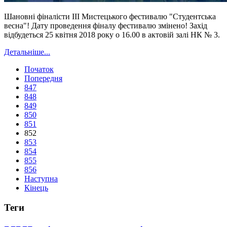
Шановні фіналісти ІІІ Мистецького фестивалю "Студентська
весна"! Дату проведення фіналу фестивалю змінено! Захід
відбудеться 25 квітня 2018 року о 16.00 в актовій залі НК № 3.
Детальніше...
Початок
Попередня
847
848
849
850
851
852
853
854
855
856
Наступна
Кінець
Теги