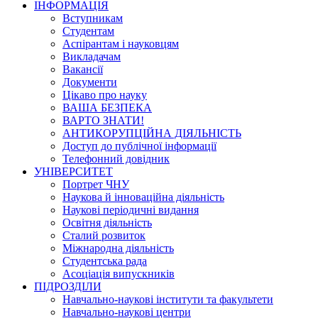
ІНФОРМАЦІЯ
Вступникам
Студентам
Аспірантам і науковцям
Викладачам
Вакансії
Документи
Цікаво про науку
ВАША БЕЗПЕКА
ВАРТО ЗНАТИ!
АНТИКОРУПЦІЙНА ДІЯЛЬНІСТЬ
Доступ до публічної інформації
Телефонний довідник
УНІВЕРСИТЕТ
Портрет ЧНУ
Наукова й інноваційна діяльність
Наукові періодичні видання
Освітня діяльність
Сталий розвиток
Міжнародна діяльність
Студентська рада
Асоціація випускників
ПІДРОЗДІЛИ
Навчально-наукові інститути та факультети
Навчально-наукові центри