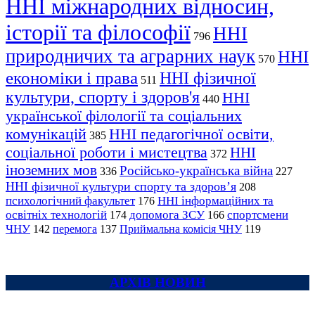
ННІ міжнародних відносин,
історії та філософії
ННІ
796
природничих та аграрних наук
ННІ
570
економіки і права
ННІ фізичної
511
культури, спорту і здоров'я
ННІ
440
української філології та соціальних
комунікацій
ННІ педагогічної освіти,
385
соціальної роботи і мистецтва
ННІ
372
іноземних мов
Російсько-українська війна
336
227
ННІ фізичної культури спорту та здоров’я
208
психологічний факультет
ННІ інформаційних та
176
освітніх технологій
допомога ЗСУ
спортсмени
174
166
ЧНУ
перемога
142
137
Приймальна комісія ЧНУ
119
АРХІВ НОВИН