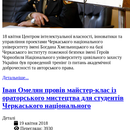
18 квітня Центром інтелектуальної власності, інноватики та
управління проектами Черкаського національного
університету імені Богдана Хмельницького на базі
Черкаського інституту пожежної безпеки імені Героїв
Чорнобиля Національного університету цивільного захисту
України був проведений тренінг із питань академічної
доброчесності та авторського права.
Детальніше...
Іван Омелян провів майстер-клас із
ораторського мистецтва для студентів
Черкаського національного
Деталі
19 квітня 2018
Перегляди: 3930