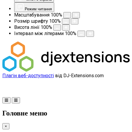
Режим читання
Масштабування
100
%
Розмір шрифту
100
%
Висота лінії
100
%
Інтервал між літерами
100
%
Плагін веб-доступності
від DJ-Extensions.com
Головне меню
×