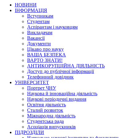
НОВИНИ
ІНФОРМАЦІЯ
Вступникам
Студентам
Аспірантам і науковцям
Викладачам
Вакансії
Документи
Цікаво про науку
ВАША БЕЗПЕКА
ВАРТО ЗНАТИ!
АНТИКОРУПЦІЙНА ДІЯЛЬНІСТЬ
Доступ до публічної інформації
Телефонний довідник
УНІВЕРСИТЕТ
Портрет ЧНУ
Наукова й інноваційна діяльність
Наукові періодичні видання
Освітня діяльність
Сталий розвиток
Міжнародна діяльність
Студентська рада
Асоціація випускників
ПІДРОЗДІЛИ
Навчально-наукові інститути та факультети