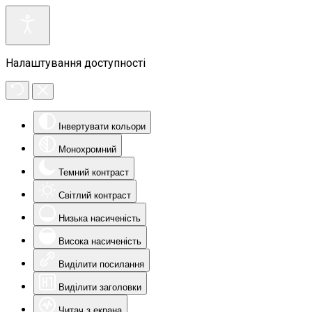
Налаштування доступності
Інвертувати кольори
Монохромний
Темний контраст
Світлий контраст
Низька насиченість
Висока насиченість
Виділити посилання
Виділити заголовки
Читач з екрана