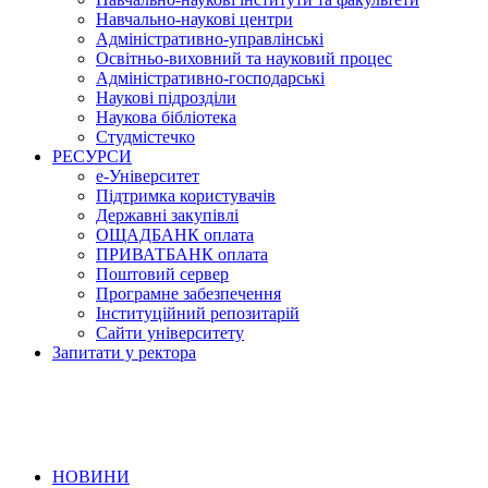
Навчально-наукові центри
Адміністративно-управлінські
Освітньо-виховний та науковий процес
Адміністративно-господарські
Наукові підрозділи
Наукова бібліотека
Студмістечко
РЕСУРСИ
е-Університет
Підтримка користувачів
Державні закупівлі
ОЩАДБАНК оплата
ПРИВАТБАНК оплата
Поштовий сервер
Програмне забезпечення
Інституційний репозитарій
Сайти університету
Запитати у ректора
НОВИНИ