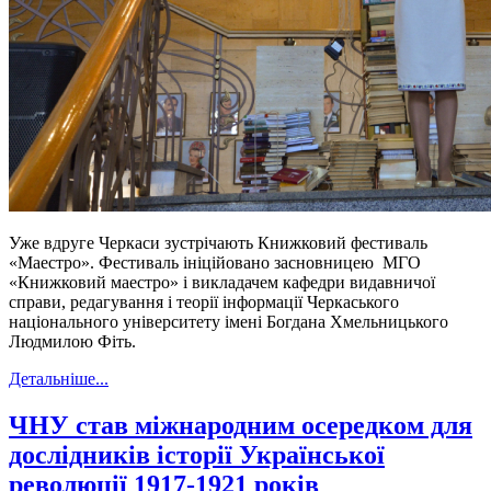
Уже вдруге Черкаси зустрічають Книжковий фестиваль
«Маестро». Фестиваль ініційовано засновницею МГО
«Книжковий маестро» і викладачем кафедри видавничої
справи, редагування і теорії інформації Черкаського
національного університету імені Богдана Хмельницького
Людмилою Фіть.
Детальніше...
ЧНУ став міжнародним осередком для
дослідників історії Української
революції 1917-1921 років