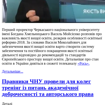
Перший проректор Черкаського національного університету
імені Богдана Хмельницького Василь Мойсієнко розповів про
важливість якості вищої освіти, розкрив особливості освітньої
реформи-2018. За словами Василя Миколайович для
забезпечення якості вищої освіти варто створити систему
забезпечення та постійного покращення якості освітньої
діяльності відповідно до рекомендацій та стандартів
Європейського простору вищої освіти. Детальніше про стан
освіти в України дивіться в сюжеті телеканалу
«Рось».
Детальніше...
Правники ЧНУ провели для колег
тренінг із питань академічної
доброчесності та авторського права
Деталі