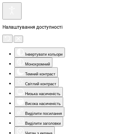
Налаштування доступності
Інвертувати кольори
Монохромний
Темний контраст
Світлий контраст
Низька насиченість
Висока насиченість
Виділити посилання
Виділити заголовки
Читач з екрана