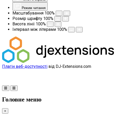
Режим читання
Масштабування
100
%
Розмір шрифту
100
%
Висота лінії
100
%
Інтервал між літерами
100
%
Плагін веб-доступності
від DJ-Extensions.com
Головне меню
×