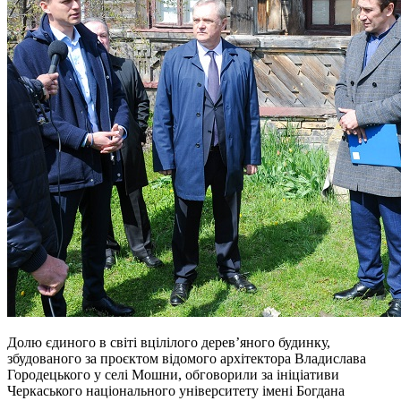
Долю єдиного в світі вцілілого дерев’яного будинку,
збудованого за проєктом відомого архітектора Владислава
Городецького у селі Мошни, обговорили за ініціативи
Черкаського національного університету імені Богдана