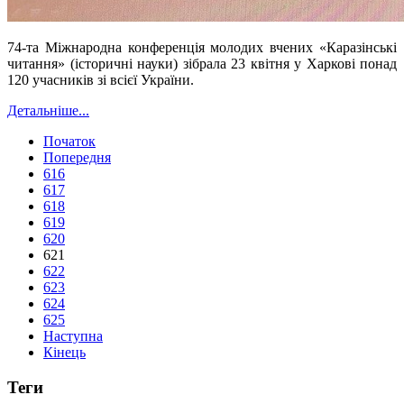
74-та Міжнародна конференція молодих вчених «Каразінські
читання» (історичні науки) зібрала 23 квітня у Харкові понад
120 учасників зі всієї України.
Детальніше...
Початок
Попередня
616
617
618
619
620
621
622
623
624
625
Наступна
Кінець
Теги