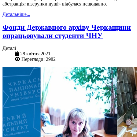
абстракція: візерунки душі» відбулася нещодавно.
Детальніше...
Фонди Державного архіву Черкащини
опрацьовували студенти ЧНУ
Деталі
28 квітня 2021
Перегляди: 2982