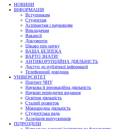
НОВИНИ
ІНФОРМАЦІЯ
Вступникам
Студентам
Аспірантам і науковцям
Викладачам
Вакансії
Документи
Цікаво про науку
ВАША БЕЗПЕКА
ВАРТО ЗНАТИ!
АНТИКОРУПЦІЙНА ДІЯЛЬНІСТЬ
Доступ до публічної інформації
Телефонний довідник
УНІВЕРСИТЕТ
Портрет ЧНУ
Наукова й інноваційна діяльність
Наукові періодичні видання
Освітня діяльність
Сталий розвиток
Міжнародна діяльність
Студентська рада
Асоціація випускників
ПІДРОЗДІЛИ
Навчально-наукові інститути та факультети