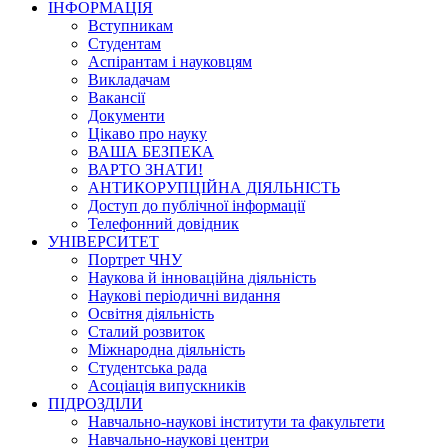
ІНФОРМАЦІЯ
Вступникам
Студентам
Аспірантам і науковцям
Викладачам
Вакансії
Документи
Цікаво про науку
ВАША БЕЗПЕКА
ВАРТО ЗНАТИ!
АНТИКОРУПЦІЙНА ДІЯЛЬНІСТЬ
Доступ до публічної інформації
Телефонний довідник
УНІВЕРСИТЕТ
Портрет ЧНУ
Наукова й інноваційна діяльність
Наукові періодичні видання
Освітня діяльність
Сталий розвиток
Міжнародна діяльність
Студентська рада
Асоціація випускників
ПІДРОЗДІЛИ
Навчально-наукові інститути та факультети
Навчально-наукові центри