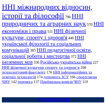
ННІ міжнародних відносин,
історії та філософії
ННІ
796
природничих та аграрних наук
ННІ
570
економіки і права
ННІ фізичної
511
культури, спорту і здоров'я
ННІ
440
української філології та соціальних
комунікацій
ННІ педагогічної освіти,
385
соціальної роботи і мистецтва
ННІ
372
іноземних мов
Російсько-українська війна
336
227
ННІ фізичної культури спорту та здоров’я
208
психологічний факультет
ННІ інформаційних та
176
освітніх технологій
допомога ЗСУ
спортсмени
174
166
ЧНУ
перемога
142
137
Приймальна комісія ЧНУ
119
АРХІВ НОВИН