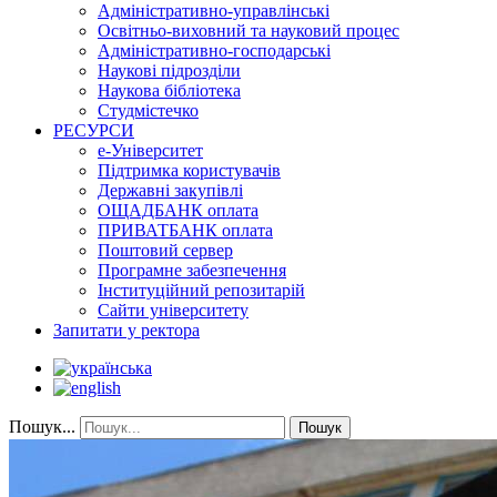
Адміністративно-управлінські
Освітньо-виховний та науковий процес
Адміністративно-господарські
Наукові підрозділи
Наукова бібліотека
Студмістечко
РЕСУРСИ
е-Університет
Підтримка користувачів
Державні закупівлі
ОЩАДБАНК оплата
ПРИВАТБАНК оплата
Поштовий сервер
Програмне забезпечення
Інституційний репозитарій
Сайти університету
Запитати у ректора
Пошук...
Пошук