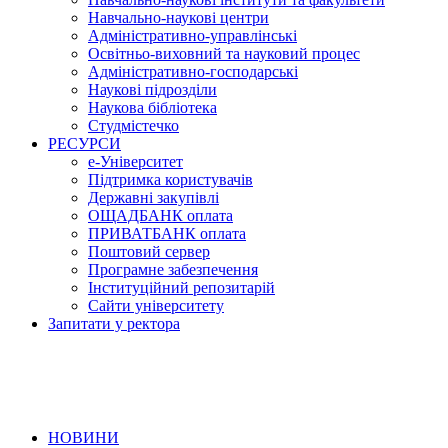
Навчально-наукові центри
Адміністративно-управлінські
Освітньо-виховний та науковий процес
Адміністративно-господарські
Наукові підрозділи
Наукова бібліотека
Студмістечко
РЕСУРСИ
е-Університет
Підтримка користувачів
Державні закупівлі
ОЩАДБАНК оплата
ПРИВАТБАНК оплата
Поштовий сервер
Програмне забезпечення
Інституційний репозитарій
Сайти університету
Запитати у ректора
НОВИНИ