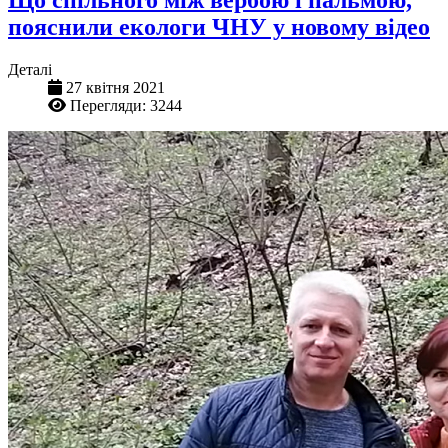
Що спільного між вербою і пальмою,
пояснили екологи ЧНУ у новому відео
Деталі
27 квітня 2021
Перегляди: 3244