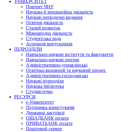
УНІВЕРСИТЕТ
Портрет ЧНУ
Наукова й інноваційна діяльність
Наукові періодичні видання
Освітня діяльність
Сталий розвиток
Міжнародна діяльність
Студентська рада
Асоціація випускників
ПІДРОЗДІЛИ
Навчально-наукові інститути та факультети
Навчально-наукові центри
Адміністративно-управлінські
Освітньо-виховний та науковий процес
Адміністративно-господарські
Наукові підрозділи
Наукова бібліотека
Студмістечко
РЕСУРСИ
е-Університет
Підтримка користувачів
Державні закупівлі
ОЩАДБАНК оплата
ПРИВАТБАНК оплата
Поштовий сервер