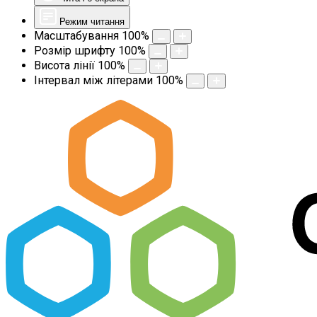
Режим читання
Масштабування
100
%
Розмір шрифту
100
%
Висота лінії
100
%
Інтервал між літерами
100
%