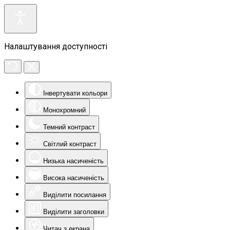
Налаштування доступності
Інвертувати кольори
Монохромний
Темний контраст
Світлий контраст
Низька насиченість
Висока насиченість
Виділити посилання
Виділити заголовки
Читач з екрана