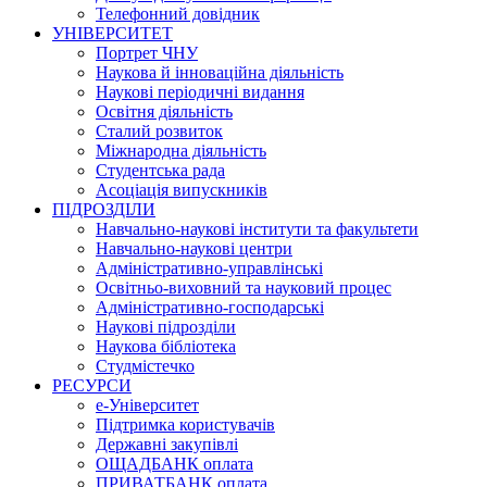
Телефонний довідник
УНІВЕРСИТЕТ
Портрет ЧНУ
Наукова й інноваційна діяльність
Наукові періодичні видання
Освітня діяльність
Сталий розвиток
Міжнародна діяльність
Студентська рада
Асоціація випускників
ПІДРОЗДІЛИ
Навчально-наукові інститути та факультети
Навчально-наукові центри
Адміністративно-управлінські
Освітньо-виховний та науковий процес
Адміністративно-господарські
Наукові підрозділи
Наукова бібліотека
Студмістечко
РЕСУРСИ
е-Університет
Підтримка користувачів
Державні закупівлі
ОЩАДБАНК оплата
ПРИВАТБАНК оплата