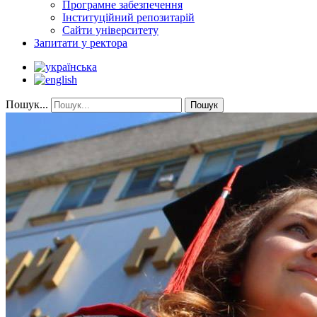
Програмне забезпечення
Інституційний репозитарій
Сайти університету
Запитати у ректора
Пошук...
Пошук