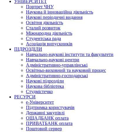
УНІВЕРСИТЕТ
Портрет ЧНУ
Наукова й інноваційна діяльність
Наукові періодичні видання
Освітня діяльність
Сталий розвиток
Міжнародна діяльність
Студентська рада
Асоціація випускників
ПІДРОЗДІЛИ
Навчально-наукові інститути та факультети
Навчально-наукові центри
Адміністративно-управлінські
Освітньо-виховний та науковий процес
Адміністративно-господарські
Наукові підрозділи
Наукова бібліотека
Студмістечко
РЕСУРСИ
е-Університет
Підтримка користувачів
Державні закупівлі
ОЩАДБАНК оплата
ПРИВАТБАНК оплата
Поштовий сервер