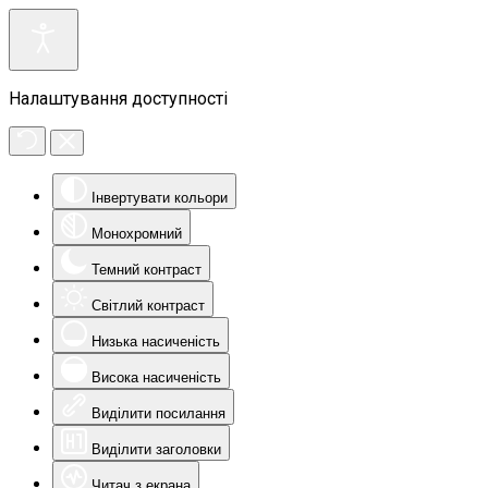
Налаштування доступності
Інвертувати кольори
Монохромний
Темний контраст
Світлий контраст
Низька насиченість
Висока насиченість
Виділити посилання
Виділити заголовки
Читач з екрана