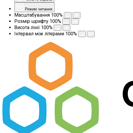
Режим читання
Масштабування
100
%
Розмір шрифту
100
%
Висота лінії
100
%
Інтервал між літерами
100
%