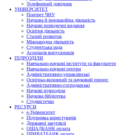
Телефонний довідник
УНІВЕРСИТЕТ
Портрет ЧНУ
Наукова й інноваційна діяльність
Наукові періодичні видання
Освітня діяльність
Сталий розвиток
Міжнародна діяльність
Студентська рада
Асоціація випускників
ПІДРОЗДІЛИ
Навчально-наукові інститути та факультети
Навчально-наукові центри
Адміністративно-управлінські
Освітньо-виховний та науковий процес
Адміністративно-господарські
Наукові підрозділи
Наукова бібліотека
Студмістечко
РЕСУРСИ
е-Університет
Підтримка користувачів
Державні закупівлі
ОЩАДБАНК оплата
ПРИВАТБАНК оплата