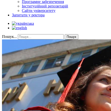
Програмне забезпечення
Інституційний репозитарій
Сайти університету
Запитати у ректора
Пошук...
Пошук