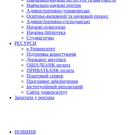
Навчально-наукові центри
Адміністративно-управлінські
Освітньо-виховний та науковий процес
Адміністративно-господарські
Наукові підрозділи
Наукова бібліотека
Студмістечко
РЕСУРСИ
е-Університет
Підтримка користувачів
Державні закупівлі
ОЩАДБАНК оплата
ПРИВАТБАНК оплата
Поштовий сервер
Програмне забезпечення
Інституційний репозитарій
Сайти університету
Запитати у ректора
НОВИНИ