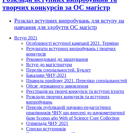
творчих конкурсів за ОС магістр
Розклад вступних випробувань для вступу на
навчання для здобуття ОС магістр
Вступ 2021
Особливості вступної кампанії 2021. Терміни
Результати вступних випробувань і творчих
конкурсів
Рекомендовані до зарахування
Вступ до магістратури
Перелік спеціальностей. Буклет
Бакалавр ЧНУ-2021
Правила прийому 2021. Переліки спеціальностей
Обсяг державного замовлення
Реєстрація на творчі конкурси та вступні іспити
Розклади творчих конкурсів та вступних
випробувань
Перелік публікацій науково-педагогічних
працівників ЧНУ, що внесені до наукометричної
бази Scopus або Web of Science Core Collection
Олімпіада ЧНУ 2021
Cписки вступників