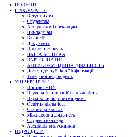
НОВИНИ
ІНФОРМАЦІЯ
Вступникам
Студентам
Аспірантам і науковцям
Викладачам
Вакансії
Документи
Цікаво про науку
ВАША БЕЗПЕКА
ВАРТО ЗНАТИ!
АНТИКОРУПЦІЙНА ДІЯЛЬНІСТЬ
Доступ до публічної інформації
Телефонний довідник
УНІВЕРСИТЕТ
Портрет ЧНУ
Наукова й інноваційна діяльність
Наукові періодичні видання
Освітня діяльність
Сталий розвиток
Міжнародна діяльність
Студентська рада
Асоціація випускників
ПІДРОЗДІЛИ
Навчально-наукові інститути та факультети