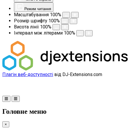
Режим читання
Масштабування
100
%
Розмір шрифту
100
%
Висота лінії
100
%
Інтервал між літерами
100
%
Плагін веб-доступності
від DJ-Extensions.com
Головне меню
×