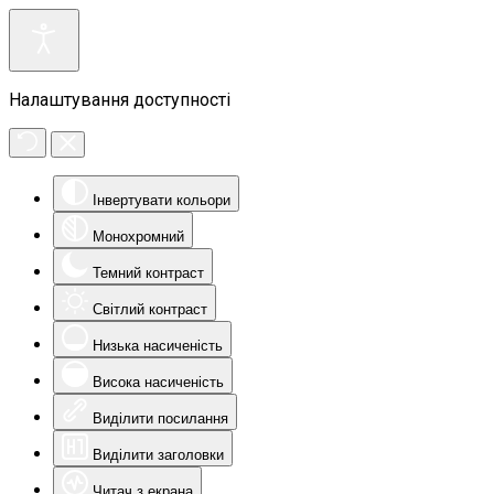
Налаштування доступності
Інвертувати кольори
Монохромний
Темний контраст
Світлий контраст
Низька насиченість
Висока насиченість
Виділити посилання
Виділити заголовки
Читач з екрана