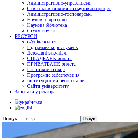
Адміністративно-управлінські
Освітньо-виховний та науковий процес
Адміністративно-господарські
Наукові підрозділи
Наукова бібліотека
Студмістечко
РЕСУРСИ
е-Університет
Підтримка користувачів
Державні закупівлі
ОЩАДБАНК оплата
ПРИВАТБАНК оплата
Поштовий сервер
Програмне забезпечення
Інституційний репозитарій
Сайти університету
Запитати у ректора
Пошук...
Пошук