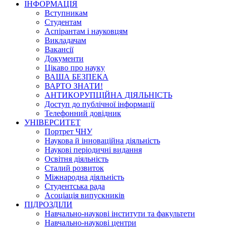
ІНФОРМАЦІЯ
Вступникам
Студентам
Аспірантам і науковцям
Викладачам
Вакансії
Документи
Цікаво про науку
ВАША БЕЗПЕКА
ВАРТО ЗНАТИ!
АНТИКОРУПЦІЙНА ДІЯЛЬНІСТЬ
Доступ до публічної інформації
Телефонний довідник
УНІВЕРСИТЕТ
Портрет ЧНУ
Наукова й інноваційна діяльність
Наукові періодичні видання
Освітня діяльність
Сталий розвиток
Міжнародна діяльність
Студентська рада
Асоціація випускників
ПІДРОЗДІЛИ
Навчально-наукові інститути та факультети
Навчально-наукові центри