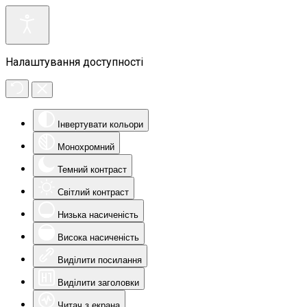
Налаштування доступності
Інвертувати кольори
Монохромний
Темний контраст
Світлий контраст
Низька насиченість
Висока насиченість
Виділити посилання
Виділити заголовки
Читач з екрана