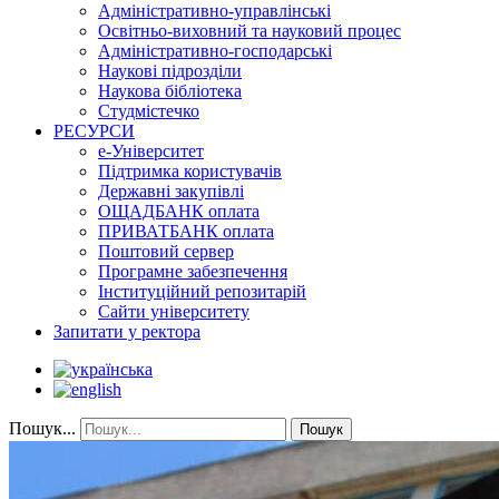
Адміністративно-управлінські
Освітньо-виховний та науковий процес
Адміністративно-господарські
Наукові підрозділи
Наукова бібліотека
Студмістечко
РЕСУРСИ
е-Університет
Підтримка користувачів
Державні закупівлі
ОЩАДБАНК оплата
ПРИВАТБАНК оплата
Поштовий сервер
Програмне забезпечення
Інституційний репозитарій
Сайти університету
Запитати у ректора
Пошук...
Пошук