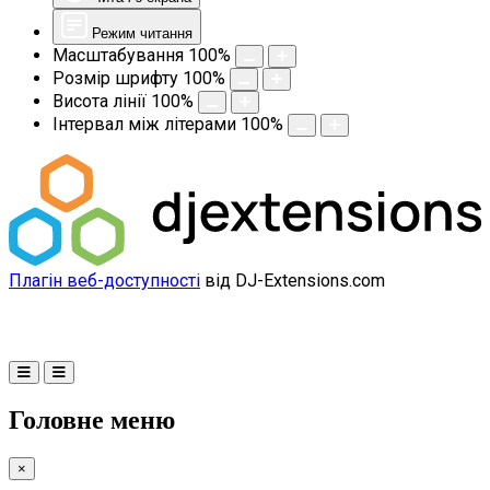
Режим читання
Масштабування
100
%
Розмір шрифту
100
%
Висота лінії
100
%
Інтервал між літерами
100
%
Плагін веб-доступності
від DJ-Extensions.com
Головне меню
×