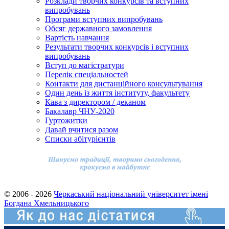
Розклади творчих конкурсів та вступних
випробувань
Програми вступних випробувань
Обсяг державного замовлення
Вартість навчання
Результати творчих конкурсів і вступних
випробувань
Вступ до магістратури
Перелік спеціальностей
Контакти для дистанційного консультування
Один день із життя інституту, факультету
Кава з директором / деканом
Бакалавр ЧНУ-2020
Гуртожитки
Давай вчитися разом
Cписки абітурієнтів
© 2006 - 2026
Черкаський національний університет імені
Богдана Хмельницького