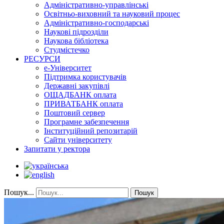
Адміністративно-управлінські
Освітньо-виховний та науковий процес
Адміністративно-господарські
Наукові підрозділи
Наукова бібліотека
Студмістечко
РЕСУРСИ
е-Університет
Підтримка користувачів
Державні закупівлі
ОЩАДБАНК оплата
ПРИВАТБАНК оплата
Поштовий сервер
Програмне забезпечення
Інституційний репозитарій
Сайти університету
Запитати у ректора
Пошук...
Пошук