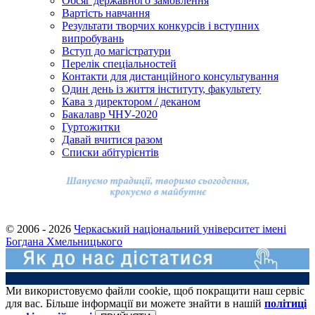
Обсяг державного замовлення
Вартість навчання
Результати творчих конкурсів і вступних
випробувань
Вступ до магістратури
Перелік спеціальностей
Контакти для дистанційного консультування
Один день із життя інституту, факультету
Кава з директором / деканом
Бакалавр ЧНУ-2020
Гуртожитки
Давай вчитися разом
Cписки абітурієнтів
© 2006 - 2026
Черкаський національний університет імені
Богдана Хмельницького
Ми використовуємо файли cookie, щоб покращити наш сервіс
для вас. Більше інформації ви можете знайти в нашій
політиці