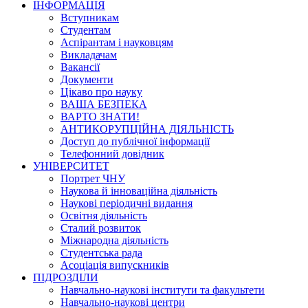
ІНФОРМАЦІЯ
Вступникам
Студентам
Аспірантам і науковцям
Викладачам
Вакансії
Документи
Цікаво про науку
ВАША БЕЗПЕКА
ВАРТО ЗНАТИ!
АНТИКОРУПЦІЙНА ДІЯЛЬНІСТЬ
Доступ до публічної інформації
Телефонний довідник
УНІВЕРСИТЕТ
Портрет ЧНУ
Наукова й інноваційна діяльність
Наукові періодичні видання
Освітня діяльність
Сталий розвиток
Міжнародна діяльність
Студентська рада
Асоціація випускників
ПІДРОЗДІЛИ
Навчально-наукові інститути та факультети
Навчально-наукові центри