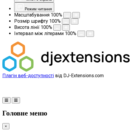
Режим читання
Масштабування
100
%
Розмір шрифту
100
%
Висота лінії
100
%
Інтервал між літерами
100
%
Плагін веб-доступності
від DJ-Extensions.com
Головне меню
×