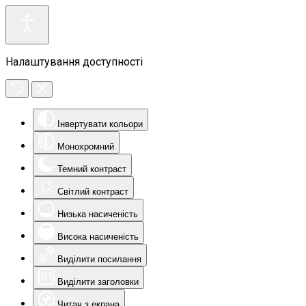
Налаштування доступності
Інвертувати кольори
Монохромний
Темний контраст
Світлий контраст
Низька насиченість
Висока насиченість
Виділити посилання
Виділити заголовки
Читач з екрана