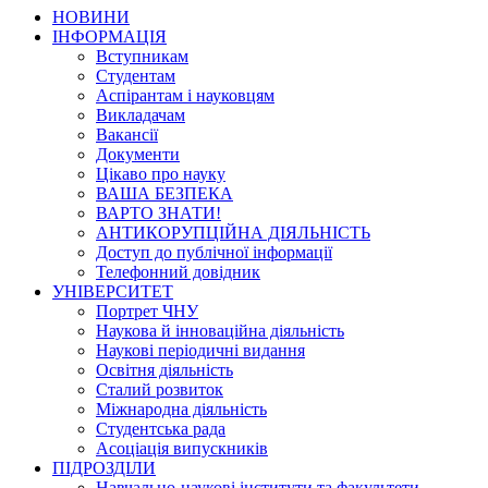
НОВИНИ
ІНФОРМАЦІЯ
Вступникам
Студентам
Аспірантам і науковцям
Викладачам
Вакансії
Документи
Цікаво про науку
ВАША БЕЗПЕКА
ВАРТО ЗНАТИ!
АНТИКОРУПЦІЙНА ДІЯЛЬНІСТЬ
Доступ до публічної інформації
Телефонний довідник
УНІВЕРСИТЕТ
Портрет ЧНУ
Наукова й інноваційна діяльність
Наукові періодичні видання
Освітня діяльність
Сталий розвиток
Міжнародна діяльність
Студентська рада
Асоціація випускників
ПІДРОЗДІЛИ
Навчально-наукові інститути та факультети