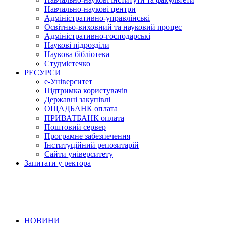
Навчально-наукові центри
Адміністративно-управлінські
Освітньо-виховний та науковий процес
Адміністративно-господарські
Наукові підрозділи
Наукова бібліотека
Студмістечко
РЕСУРСИ
е-Університет
Підтримка користувачів
Державні закупівлі
ОЩАДБАНК оплата
ПРИВАТБАНК оплата
Поштовий сервер
Програмне забезпечення
Інституційний репозитарій
Сайти університету
Запитати у ректора
НОВИНИ