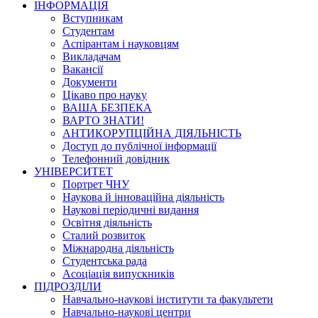
ІНФОРМАЦІЯ
Вступникам
Студентам
Аспірантам і науковцям
Викладачам
Вакансії
Документи
Цікаво про науку
ВАША БЕЗПЕКА
ВАРТО ЗНАТИ!
АНТИКОРУПЦІЙНА ДІЯЛЬНІСТЬ
Доступ до публічної інформації
Телефонний довідник
УНІВЕРСИТЕТ
Портрет ЧНУ
Наукова й інноваційна діяльність
Наукові періодичні видання
Освітня діяльність
Сталий розвиток
Міжнародна діяльність
Студентська рада
Асоціація випускників
ПІДРОЗДІЛИ
Навчально-наукові інститути та факультети
Навчально-наукові центри