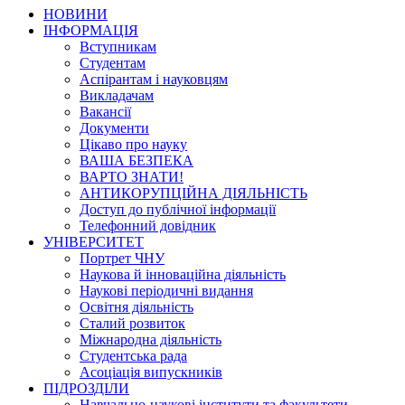
НОВИНИ
ІНФОРМАЦІЯ
Вступникам
Студентам
Аспірантам і науковцям
Викладачам
Вакансії
Документи
Цікаво про науку
ВАША БЕЗПЕКА
ВАРТО ЗНАТИ!
АНТИКОРУПЦІЙНА ДІЯЛЬНІСТЬ
Доступ до публічної інформації
Телефонний довідник
УНІВЕРСИТЕТ
Портрет ЧНУ
Наукова й інноваційна діяльність
Наукові періодичні видання
Освітня діяльність
Сталий розвиток
Міжнародна діяльність
Студентська рада
Асоціація випускників
ПІДРОЗДІЛИ
Навчально-наукові інститути та факультети