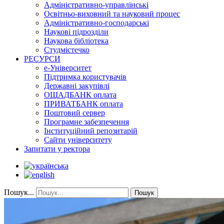
Адміністративно-управлінські
Освітньо-виховний та науковий процес
Адміністративно-господарські
Наукові підрозділи
Наукова бібліотека
Студмістечко
РЕСУРСИ
е-Університет
Підтримка користувачів
Державні закупівлі
ОЩАДБАНК оплата
ПРИВАТБАНК оплата
Поштовий сервер
Програмне забезпечення
Інституційний репозитарій
Сайти університету
Запитати у ректора
Пошук...
Пошук