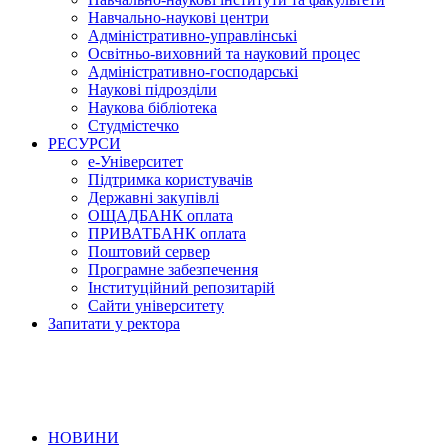
Навчально-наукові центри
Адміністративно-управлінські
Освітньо-виховний та науковий процес
Адміністративно-господарські
Наукові підрозділи
Наукова бібліотека
Студмістечко
РЕСУРСИ
е-Університет
Підтримка користувачів
Державні закупівлі
ОЩАДБАНК оплата
ПРИВАТБАНК оплата
Поштовий сервер
Програмне забезпечення
Інституційний репозитарій
Сайти університету
Запитати у ректора
НОВИНИ