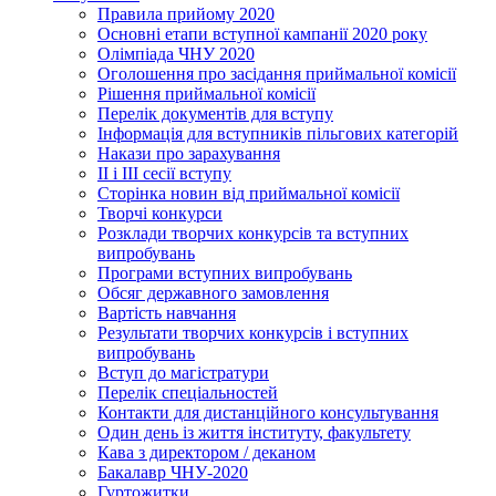
Правила прийому 2020
Основні етапи вступної кампанії 2020 року
Олімпіада ЧНУ 2020
Оголошення про засідання приймальної комісії
Рішення приймальної комісії
Перелік документів для вступу
Інформація для вступників пільгових категорій
Накази про зарахування
ІІ і ІІІ сесії вступу
Сторінка новин від приймальної комісії
Творчі конкурси
Розклади творчих конкурсів та вступних
випробувань
Програми вступних випробувань
Обсяг державного замовлення
Вартість навчання
Результати творчих конкурсів і вступних
випробувань
Вступ до магістратури
Перелік спеціальностей
Контакти для дистанційного консультування
Один день із життя інституту, факультету
Кава з директором / деканом
Бакалавр ЧНУ-2020
Гуртожитки