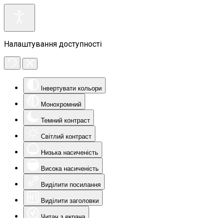
Налаштування доступності
Інвертувати кольори
Монохромний
Темний контраст
Світлий контраст
Низька насиченість
Висока насиченість
Виділити посилання
Виділити заголовки
Читач з екрана