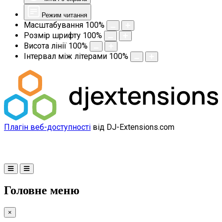
Режим читання
Масштабування
100
%
Розмір шрифту
100
%
Висота лінії
100
%
Інтервал між літерами
100
%
Плагін веб-доступності
від DJ-Extensions.com
Головне меню
×