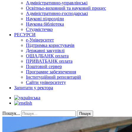
Адміністративно-управлінські
Освітньо-виховний та науковий процес
Адміністративно-господарські
Наукові підрозділи
Наукова бібліотека
Студмістечко
РЕСУРСИ
е-Університет
Підтримка користувачів
Державні закупівлі
ОЩАДБАНК оплата
ПРИВАТБАНК оплата
Поштовий сервер
Програмне забезпечення
Інституційний репозитарій
Сайти університету
Запитати у ректора
Пошук...
Пошук