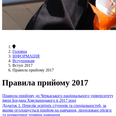
Головна
ІНФОРМАЦІЯ
Вступникам
Вступ 2017
Правила прийому 2017
Правила прийому 2017
Правила прийому до Черкаського національного університету
імені Богдана Хмельницького в 2017 році
Додаток 1. Перелік освітніх ступенів та спеціальностей, за
якими оголошується прийом на навчання, ліцензовані обсяги
та нормативні терміни навчання