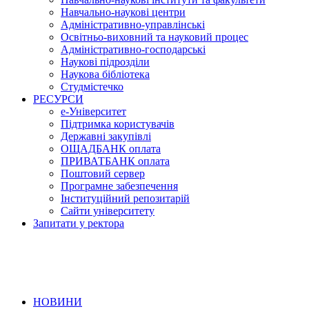
Навчально-наукові центри
Адміністративно-управлінські
Освітньо-виховний та науковий процес
Адміністративно-господарські
Наукові підрозділи
Наукова бібліотека
Студмістечко
РЕСУРСИ
е-Університет
Підтримка користувачів
Державні закупівлі
ОЩАДБАНК оплата
ПРИВАТБАНК оплата
Поштовий сервер
Програмне забезпечення
Інституційний репозитарій
Сайти університету
Запитати у ректора
НОВИНИ