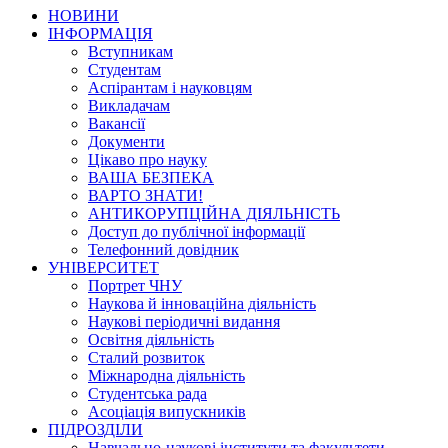
НОВИНИ
ІНФОРМАЦІЯ
Вступникам
Студентам
Аспірантам і науковцям
Викладачам
Вакансії
Документи
Цікаво про науку
ВАША БЕЗПЕКА
ВАРТО ЗНАТИ!
АНТИКОРУПЦІЙНА ДІЯЛЬНІСТЬ
Доступ до публічної інформації
Телефонний довідник
УНІВЕРСИТЕТ
Портрет ЧНУ
Наукова й інноваційна діяльність
Наукові періодичні видання
Освітня діяльність
Сталий розвиток
Міжнародна діяльність
Студентська рада
Асоціація випускників
ПІДРОЗДІЛИ
Навчально-наукові інститути та факультети