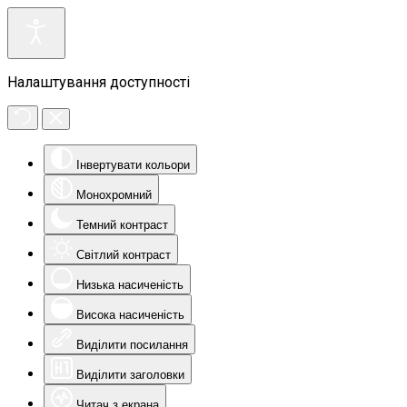
Налаштування доступності
Інвертувати кольори
Монохромний
Темний контраст
Світлий контраст
Низька насиченість
Висока насиченість
Виділити посилання
Виділити заголовки
Читач з екрана