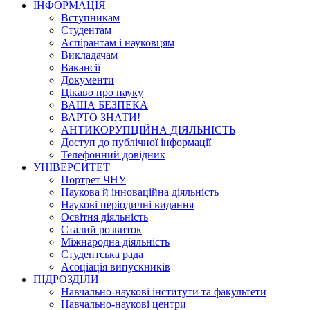
ІНФОРМАЦІЯ
Вступникам
Студентам
Аспірантам і науковцям
Викладачам
Вакансії
Документи
Цікаво про науку
ВАША БЕЗПЕКА
ВАРТО ЗНАТИ!
АНТИКОРУПЦІЙНА ДІЯЛЬНІСТЬ
Доступ до публічної інформації
Телефонний довідник
УНІВЕРСИТЕТ
Портрет ЧНУ
Наукова й інноваційна діяльність
Наукові періодичні видання
Освітня діяльність
Сталий розвиток
Міжнародна діяльність
Студентська рада
Асоціація випускників
ПІДРОЗДІЛИ
Навчально-наукові інститути та факультети
Навчально-наукові центри