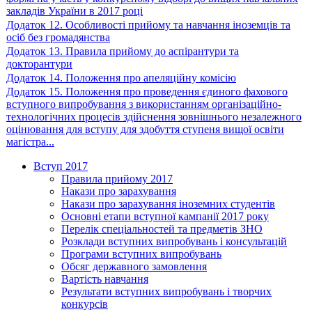
закладів України в 2017 році
Додаток 12. Особливості прийому та навчання іноземців та
осіб без громадянства
Додаток 13. Правила прийому до аспірантури та
докторантури
Додаток 14. Положення про апеляційну комісію
Додаток 15. Положення про проведення єдиного фахового
вступного випробування з використанням організаційно-
технологічних процесів здійснення зовнішнього незалежного
оцінювання для вступу для здобуття ступеня вищої освіти
магістра...
Вступ 2017
Правила прийому 2017
Накази про зарахування
Накази про зарахування іноземних студентів
Основні етапи вступної кампанії 2017 року
Перелік спеціальностей та предметів ЗНО
Розклади вступних випробувань і консультацій
Програми вступних випробувань
Обсяг державного замовлення
Вартість навчання
Результати вступних випробувань і творчих
конкурсів