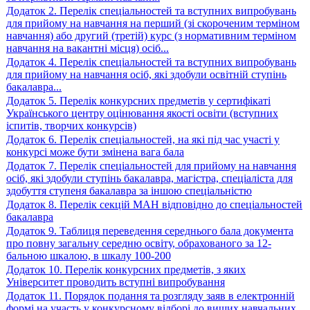
Додаток 2. Перелік спеціальностей та вступних випробувань
для прийому на навчання на перший (зі скороченим терміном
навчання) або другий (третій) курс (з нормативним терміном
навчання на вакантні місця) осіб...
Додаток 4. Перелік спеціальностей та вступних випробувань
для прийому на навчання осіб, які здобули освітній ступінь
бакалавра...
Додаток 5. Перелік конкурсних предметів у сертифікаті
Українського центру оцінювання якості освіти (вступних
іспитів, творчих конкурсів)
Додаток 6. Перелік спеціальностей, на які під час участі у
конкурсі може бути змінена вага бала
Додаток 7. Перелік спеціальностей для прийому на навчання
осіб, які здобули ступінь бакалавра, магістра, спеціаліста для
здобуття ступеня бакалавра за іншою спеціальністю
Додаток 8. Перелік секцій МАН відповідно до спеціальностей
бакалавра
Додаток 9. Таблиця переведення середнього бала документа
про повну загальну середню освіту, обрахованого за 12-
бальною шкалою, в шкалу 100‑200
Додаток 10. Перелік конкурсних предметів, з яких
Університет проводить вступні випробування
Додаток 11. Порядок подання та розгляду заяв в електронній
формі на участь у конкурсному відборі до вищих навчальних