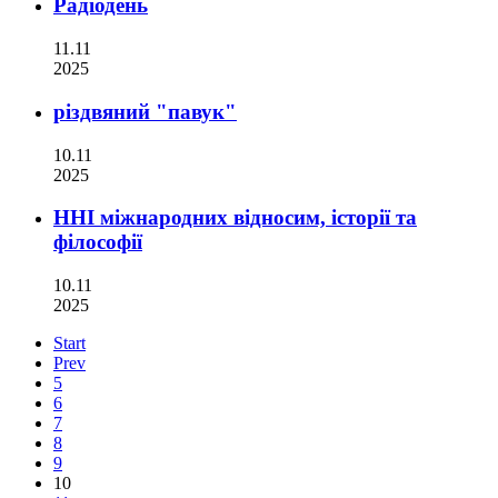
Радіодень
11.11
2025
різдвяний "павук"
10.11
2025
ННІ міжнародних відносим, історії та
філософії
10.11
2025
Start
Prev
5
6
7
8
9
10