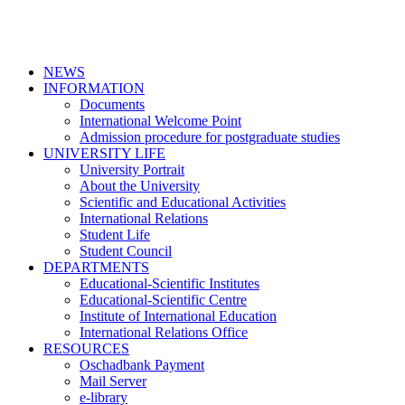
NEWS
INFORMATION
Documents
International Welcome Point
Admission procedure for postgraduate studies
UNIVERSITY LIFE
University Portrait
About the University
Scientific and Educational Activities
International Relations
Student Life
Student Council
DEPARTMENTS
Educational-Scientific Institutes
Educational-Scientific Centre
Institute of International Education
International Relations Office
RESOURCES
Oschadbank Payment
Mail Server
e-library