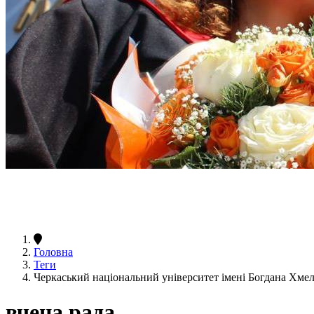
Головна
Теги
Черкаський національний університет імені Богдана Хме
вчена рада