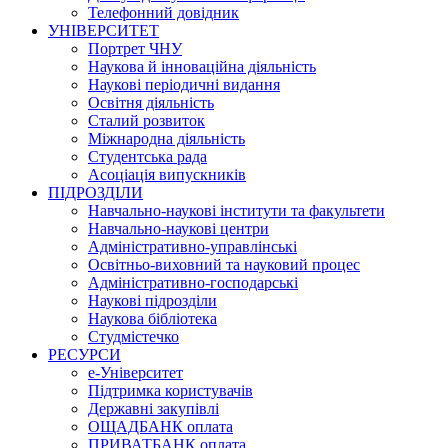
Телефонний довідник
УНІВЕРСИТЕТ
Портрет ЧНУ
Наукова й інноваційна діяльність
Наукові періодичні видання
Освітня діяльність
Сталий розвиток
Міжнародна діяльність
Студентська рада
Асоціація випускників
ПІДРОЗДІЛИ
Навчально-наукові інститути та факультети
Навчально-наукові центри
Адміністративно-управлінські
Освітньо-виховний та науковий процес
Адміністративно-господарські
Наукові підрозділи
Наукова бібліотека
Студмістечко
РЕСУРСИ
е-Університет
Підтримка користувачів
Державні закупівлі
ОЩАДБАНК оплата
ПРИВАТБАНК оплата