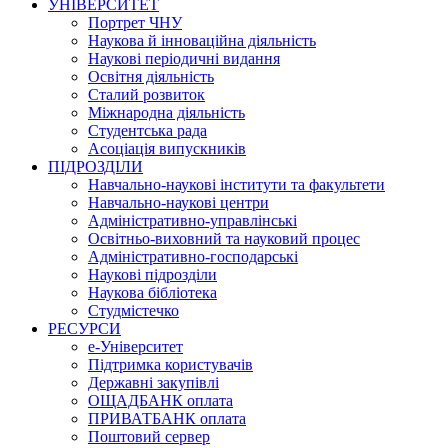
УНІВЕРСИТЕТ
Портрет ЧНУ
Наукова й інноваційна діяльність
Наукові періодичні видання
Освітня діяльність
Сталий розвиток
Міжнародна діяльність
Студентська рада
Асоціація випускників
ПІДРОЗДІЛИ
Навчально-наукові інститути та факультети
Навчально-наукові центри
Адміністративно-управлінські
Освітньо-виховний та науковий процес
Адміністративно-господарські
Наукові підрозділи
Наукова бібліотека
Студмістечко
РЕСУРСИ
е-Університет
Підтримка користувачів
Державні закупівлі
ОЩАДБАНК оплата
ПРИВАТБАНК оплата
Поштовий сервер