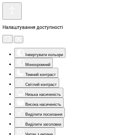
Налаштування доступності
Інвертувати кольори
Монохромний
Темний контраст
Світлий контраст
Низька насиченість
Висока насиченість
Виділити посилання
Виділити заголовки
Читач з екрана