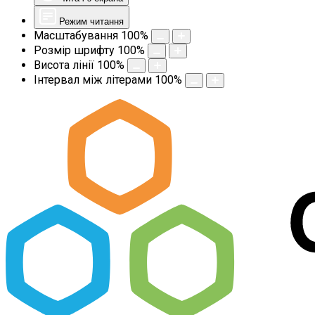
Режим читання
Масштабування
100
%
Розмір шрифту
100
%
Висота лінії
100
%
Інтервал між літерами
100
%