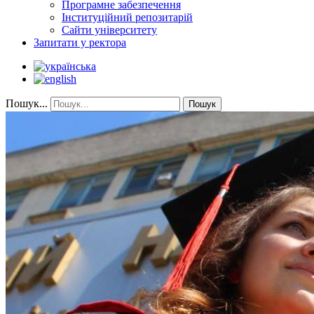
Програмне забезпечення
Інституційний репозитарій
Сайти університету
Запитати у ректора
Пошук...
Пошук