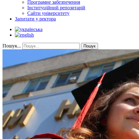
Програмне забезпечення
Інституційний репозитарій
Сайти університету
Запитати у ректора
Пошук...
Пошук