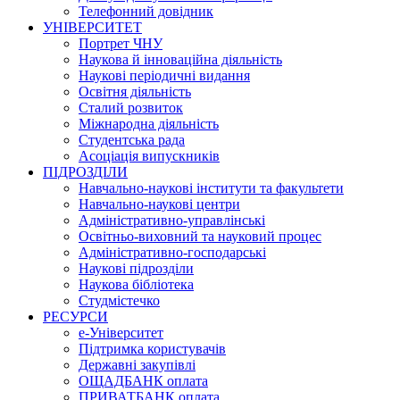
Телефонний довідник
УНІВЕРСИТЕТ
Портрет ЧНУ
Наукова й інноваційна діяльність
Наукові періодичні видання
Освітня діяльність
Сталий розвиток
Міжнародна діяльність
Студентська рада
Асоціація випускників
ПІДРОЗДІЛИ
Навчально-наукові інститути та факультети
Навчально-наукові центри
Адміністративно-управлінські
Освітньо-виховний та науковий процес
Адміністративно-господарські
Наукові підрозділи
Наукова бібліотека
Студмістечко
РЕСУРСИ
е-Університет
Підтримка користувачів
Державні закупівлі
ОЩАДБАНК оплата
ПРИВАТБАНК оплата