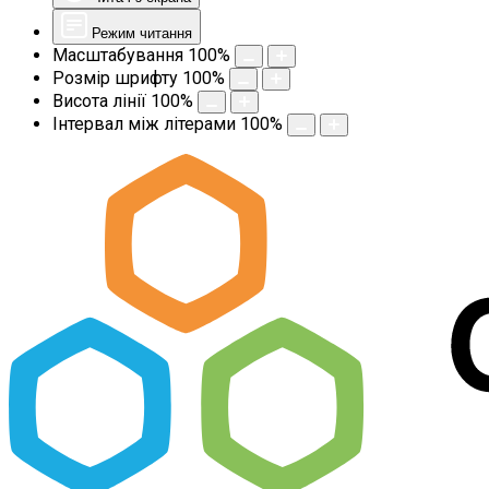
Режим читання
Масштабування
100
%
Розмір шрифту
100
%
Висота лінії
100
%
Інтервал між літерами
100
%