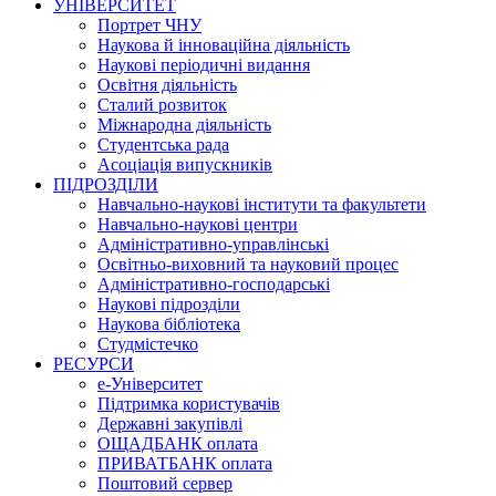
УНІВЕРСИТЕТ
Портрет ЧНУ
Наукова й інноваційна діяльність
Наукові періодичні видання
Освітня діяльність
Сталий розвиток
Міжнародна діяльність
Студентська рада
Асоціація випускників
ПІДРОЗДІЛИ
Навчально-наукові інститути та факультети
Навчально-наукові центри
Адміністративно-управлінські
Освітньо-виховний та науковий процес
Адміністративно-господарські
Наукові підрозділи
Наукова бібліотека
Студмістечко
РЕСУРСИ
е-Університет
Підтримка користувачів
Державні закупівлі
ОЩАДБАНК оплата
ПРИВАТБАНК оплата
Поштовий сервер