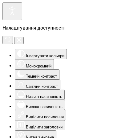
Налаштування доступності
Інвертувати кольори
Монохромний
Темний контраст
Світлий контраст
Низька насиченість
Висока насиченість
Виділити посилання
Виділити заголовки
Читач з екрана